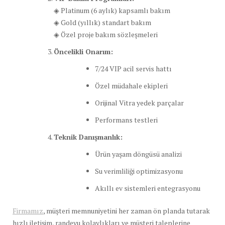
◈ Platinum (6 aylık) kapsamlı bakım
◈ Gold (yıllık) standart bakım
◈ Özel proje bakım sözleşmeleri
Öncelikli Onarım:
7/24 VIP acil servis hattı
Özel müdahale ekipleri
Orijinal Vitra yedek parçalar
Performans testleri
Teknik Danışmanlık:
Ürün yaşam döngüsü analizi
Su verimliliği optimizasyonu
Akıllı ev sistemleri entegrasyonu
Firmamız
, müşteri memnuniyetini her zaman ön planda tutarak
hızlı iletişim, randevu kolaylıkları ve müşteri taleplerine