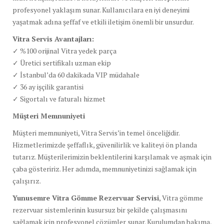
profesyonel yaklaşım sunar. Kullanıcılara en iyi deneyimi
yaşatmak adına şeffaf ve etkili iletişim önemli bir unsurdur.
Vitra Servis Avantajları:
✓ %100 orijinal Vitra yedek parça
✓ Üretici sertifikalı uzman ekip
✓ İstanbul’da 60 dakikada VIP müdahale
✓ 36 ay işçilik garantisi
✓ Sigortalı ve faturalı hizmet
Müşteri Memnuniyeti
Müşteri memnuniyeti, Vitra Servis’in temel önceliğidir.
Hizmetlerimizde şeffaflık, güvenilirlik ve kaliteyi ön planda
tutarız. Müşterilerimizin beklentilerini karşılamak ve aşmak için
çaba gösteririz. Her adımda, memnuniyetinizi sağlamak için
çalışırız.
Yunusemre Vitra Gömme Rezervuar Servisi
, Vitra gömme
rezervuar sistemlerinin kusursuz bir şekilde çalışmasını
sağlamak için profesyonel çözümler sunar. Kurulumdan bakıma,