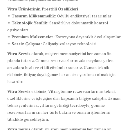
Vitra Ürünlerinin Prestijli Özellikleri:
✧
Tasarım Mükemmellik:
Ödüllü endüstriyel tasarımlar
✧
Teknolojik Yenilik:
Sensörlü ve dokunmatik kontrol
opsiyonları
✧
Premium Malzemeler:
Korozyona dayanıklı özel alaşımlar
✧
Sessiz Çalışma:
Gelişmiş izolasyon teknolojisi
Vitra Servis
olarak, müşteri memnuniyetini her zaman ön
planda tutarız. Gömme rezervuarlarınızda meydana gelen
arızalara hızlı ve etkili çözümler sunarız. Uzman teknik
ekibimiz, ihtiyaç duyduğunuz her an size yardımcı olmak için
hazırdır.
Vitra Servis
ekibimiz, Vitra gömme rezervuarlarının teknik
özelliklerine ve işleyişine dair kapsamlı bilgiye sahiptir. Uzman
teknisyenlerimiz, yılların getirdiği tecrübeyle, gömme
rezervuarlarınızın her türlü bakım ve onarım işlemlerini
titizlikle gerçekleştirir.
Vitra Servis
olarak, müşteri memnuniyetini her zaman ön