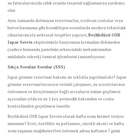
su faturalarınızda ciddi oranda tasarruf sağlamanıza yardımcı
olur.
Aynı zamanda dolmayan rezervuarlar, sızdıran contalar veya
buton basmama gibi kronikleşen sorunlarda modern teknolojik
cihazlarımızla noktasal tespitler yapıyor,
Beylikdüzü OSB
Japar Servis
ekiplerimizle banyonuzu kırmadan dökmeden
(sadece kumanda panelinin arkasındaki mekanizmadan
müdahale ederek) tamirat işlemlerini tamamlıyoruz.
Sıkça Sorulan Sorular (SSS)
Japar gömme rezervuar bakımı ne sıklıkla yapılmalıdır? Japar
gömme rezervuarlarınızın verimli çalışması, su sızıntılarının
önlenmesi ve kireçlenmeye bağlı arızaların önüne geçilmesi
açısından yılda en az 1 kez periyodik bakımdan ve conta
kontrolünden geçirilmesi önerilir.
Beylikdüzü OSB Japar Servisi olarak hafta sonu hizmet veriyor
musunuz? Evet, özellikle su patlaması, sürekli akıntı ve hafta
sonu yaşanan mağduriyetleri önlemek adına haftanın 7 günü