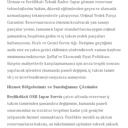
Uzman ve Sertifikalı Teknik Kadro: Japar gömme rezervuar
teknolojilerine hakim, düzenli eğitimlerden geçen ve alanında
uzmanlaşmış teknisyenlerle çalışıyoruz. Orijinal Yedek Parça
Garantisi: Rezervuarınızın ömrünü kısaltacak yan sanayi
parçalar yerine, tamamen Japar standartlarına uygun orijinal
şamandıra, boşaltma grubu ve iç takım yedek parçaları
kullanıyoruz. Hızlı ve Gezici Servis Ağı: İletişime geçtiğiniz
anda size en yakın gezici ekibimizi yönlendirerek zaman kaybını
minimuma indiriyoruz. Şeffaf ve Ekonomik Fiyat Politikası:
Sürpriz maliyetlerle karşılaşmamanız için arıza tespiti sonrası
yapılacak işlemleri (kumanda paneli değişimi, iç takım tamiri
vb.) ve ücretlendirmeyi onayınıza sunuyoruz.
Hizmet Bölgelerimiz ve Sunduğumuz Çözümler
Beylikdüzü OSB Japar Servis
çatısı altında rezervuar iç
takım tamirinden şamandıra değişimine, kumanda paneli
onarımından su sızıntısı tespitine kadar çok geniş bir
yelpazede hizmet sunmaktayız. Özellikle sürekli su akıtan
rezervuarların bakımı, su tüketiminizi optimize ederek yüksek