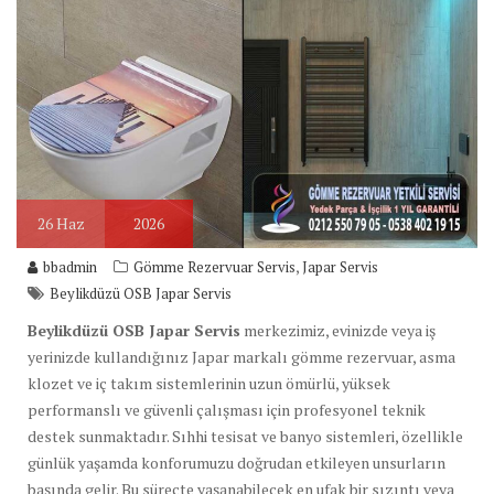
26
Haz
2026
,
bbadmin
Gömme Rezervuar Servis
Japar Servis
Beylikdüzü OSB Japar Servis
Beylikdüzü OSB Japar Servis
merkezimiz, evinizde veya iş
yerinizde kullandığınız Japar markalı gömme rezervuar, asma
klozet ve iç takım sistemlerinin uzun ömürlü, yüksek
performanslı ve güvenli çalışması için profesyonel teknik
destek sunmaktadır. Sıhhi tesisat ve banyo sistemleri, özellikle
günlük yaşamda konforumuzu doğrudan etkileyen unsurların
başında gelir. Bu süreçte yaşanabilecek en ufak bir sızıntı veya