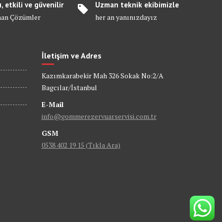
ı, etkili ve güvenilir
Uzman teknik ekibimizle
an Çözümler
her an yanınızdayız
İletişim ve Adres
Kazımkarabekir Mah 326 Sokak No:2/A
Bagcılar/İstanbul
E-Mail
info@gommerezervuarservisi.com.tr
GSM
0538 402 19 15 (Tıkla Ara)