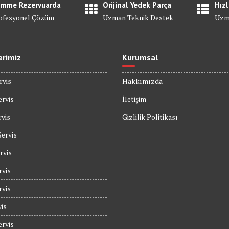
mme Rezervuarda
Orijinal Yedek Parça
Hızl
ofesyonel Çözüm
Uzman Teknik Destek
Uzm
erimiz
Kurumsal
rvis
Hakkımızda
rvis
İletişim
rvis
Gizlilik Politikası
Servis
rvis
rvis
rvis
is
rvis