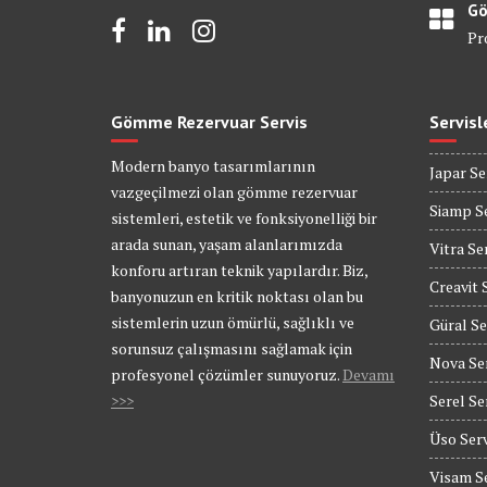
Gö
Pr
Gömme Rezervuar Servis
Servisl
Modern banyo tasarımlarının
Japar Se
vazgeçilmezi olan gömme rezervuar
Siamp Se
sistemleri, estetik ve fonksiyonelliği bir
arada sunan, yaşam alanlarımızda
Vitra Se
konforu artıran teknik yapılardır. Biz,
Creavit 
banyonuzun en kritik noktası olan bu
sistemlerin uzun ömürlü, sağlıklı ve
Güral Se
sorunsuz çalışmasını sağlamak için
Nova Se
profesyonel çözümler sunuyoruz.
Devamı
>>>
Serel Se
Üso Serv
Visam Se