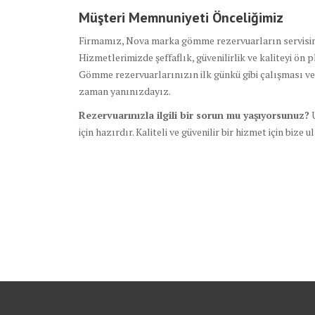
Müşteri Memnuniyeti Önceliğimiz
Firmamız, Nova marka gömme rezervuarların servisind
Hizmetlerimizde şeffaflık, güvenilirlik ve kaliteyi ön p
Gömme rezervuarlarınızın ilk günkü gibi çalışması ve
zaman yanınızdayız.
Rezervuarınızla ilgili bir sorun mu yaşıyorsunuz?
U
için hazırdır. Kaliteli ve güvenilir bir hizmet için bize ul