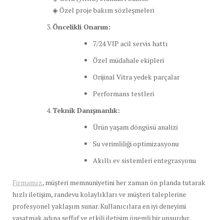
◈ Özel proje bakım sözleşmeleri
Öncelikli Onarım:
7/24 VIP acil servis hattı
Özel müdahale ekipleri
Orijinal Vitra yedek parçalar
Performans testleri
Teknik Danışmanlık:
Ürün yaşam döngüsü analizi
Su verimliliği optimizasyonu
Akıllı ev sistemleri entegrasyonu
Firmamız
, müşteri memnuniyetini her zaman ön planda tutarak
hızlı iletişim, randevu kolaylıkları ve müşteri taleplerine
profesyonel yaklaşım sunar. Kullanıcılara en iyi deneyimi
yaşatmak adına şeffaf ve etkili iletişim önemli bir unsurdur.