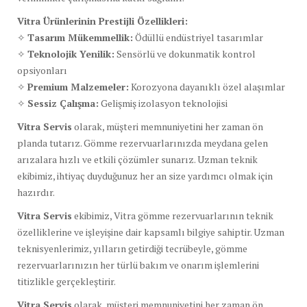
Vitra Ürünlerinin Prestijli Özellikleri:
✧
Tasarım Mükemmellik:
Ödüllü endüstriyel tasarımlar
✧
Teknolojik Yenilik:
Sensörlü ve dokunmatik kontrol
opsiyonları
✧
Premium Malzemeler:
Korozyona dayanıklı özel alaşımlar
✧
Sessiz Çalışma:
Gelişmiş izolasyon teknolojisi
Vitra Servis
olarak, müşteri memnuniyetini her zaman ön
planda tutarız. Gömme rezervuarlarınızda meydana gelen
arızalara hızlı ve etkili çözümler sunarız. Uzman teknik
ekibimiz, ihtiyaç duyduğunuz her an size yardımcı olmak için
hazırdır.
Vitra Servis
ekibimiz, Vitra gömme rezervuarlarının teknik
özelliklerine ve işleyişine dair kapsamlı bilgiye sahiptir. Uzman
teknisyenlerimiz, yılların getirdiği tecrübeyle, gömme
rezervuarlarınızın her türlü bakım ve onarım işlemlerini
titizlikle gerçekleştirir.
Vitra Servis
olarak, müşteri memnuniyetini her zaman ön