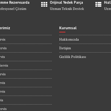
mme Rezervuarda
Orijinal Yedek Parça
Hızl
ofesyonel Çözüm
Uzman Teknik Destek
Uzm
erimiz
Kurumsal
rvis
Hakkımızda
rvis
İletişim
rvis
Gizlilik Politikası
Servis
rvis
rvis
rvis
is
rvis