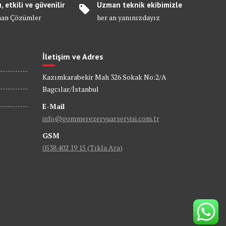
ı, etkili ve güvenilir
Uzman teknik ekibimizle
an Çözümler
her an yanınızdayız
İletişim ve Adres
Kazımkarabekir Mah 326 Sokak No:2/A
Bagcılar/İstanbul
E-Mail
info@gommerezervuarservisi.com.tr
GSM
0538 402 19 15 (Tıkla Ara)