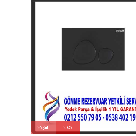
26
Şub
2025