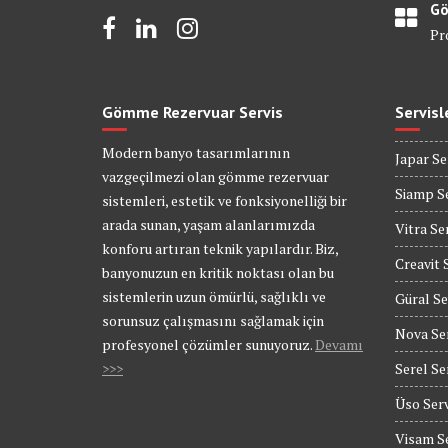
Gö
Pr
Gömme Rezervuar Servis
Servisl
Modern banyo tasarımlarının
Japar Se
vazgeçilmezi olan gömme rezervuar
Siamp Se
sistemleri, estetik ve fonksiyonelliği bir
arada sunan, yaşam alanlarımızda
Vitra Se
konforu artıran teknik yapılardır. Biz,
Creavit 
banyonuzun en kritik noktası olan bu
sistemlerin uzun ömürlü, sağlıklı ve
Güral Se
sorunsuz çalışmasını sağlamak için
Nova Se
profesyonel çözümler sunuyoruz.
Devamı
>>>
Serel Se
Üso Serv
Visam Se