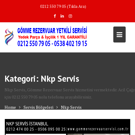
Skip
0212 550 79 05 (Tıkla Ara)
to
content
Kategori:
Nkp Servis
Nkp Servis, Gömme Rezervuar Servis hizmetini vermektedir. Acil Çağr
için 0212 550 79 05 nolu telefonu arayabilirsiniz.
Home
Servis Bölgeleri
Nkp Servis