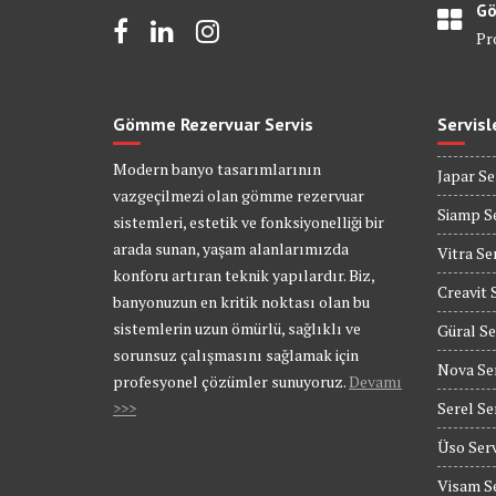
Gö
Pr
Gömme Rezervuar Servis
Servisl
Modern banyo tasarımlarının
Japar Se
vazgeçilmezi olan gömme rezervuar
Siamp Se
sistemleri, estetik ve fonksiyonelliği bir
arada sunan, yaşam alanlarımızda
Vitra Se
konforu artıran teknik yapılardır. Biz,
Creavit 
banyonuzun en kritik noktası olan bu
sistemlerin uzun ömürlü, sağlıklı ve
Güral Se
sorunsuz çalışmasını sağlamak için
Nova Se
profesyonel çözümler sunuyoruz.
Devamı
>>>
Serel Se
Üso Serv
Visam Se