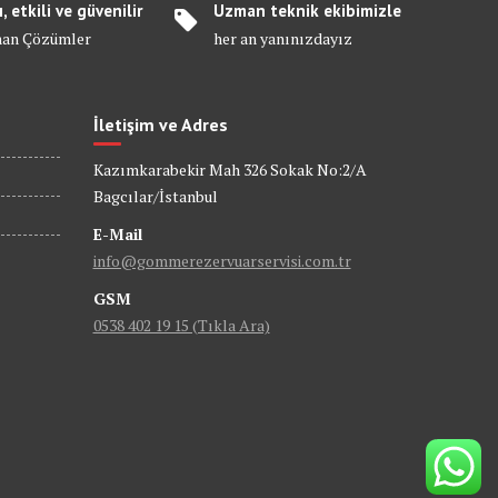
ı, etkili ve güvenilir
Uzman teknik ekibimizle
an Çözümler
her an yanınızdayız
İletişim ve Adres
Kazımkarabekir Mah 326 Sokak No:2/A
Bagcılar/İstanbul
E-Mail
info@gommerezervuarservisi.com.tr
GSM
0538 402 19 15 (Tıkla Ara)