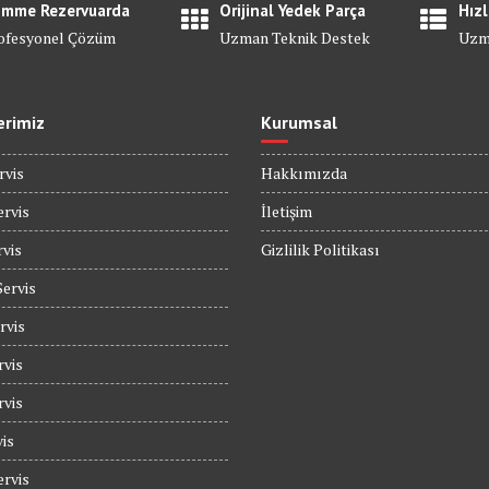
mme Rezervuarda
Orijinal Yedek Parça
Hızl
ofesyonel Çözüm
Uzman Teknik Destek
Uzm
erimiz
Kurumsal
rvis
Hakkımızda
rvis
İletişim
rvis
Gizlilik Politikası
Servis
rvis
rvis
rvis
is
rvis