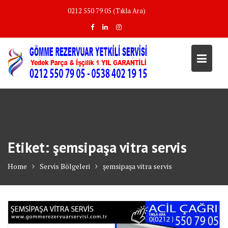
Skip
0212 550 79 05 (Tıkla Ara)
to
content
Etiket:
şemsipaşa vitra servis
Home
Servis Bölgeleri
şemsipaşa vitra servis