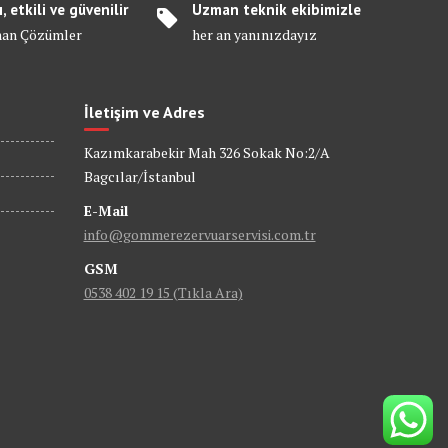
ı, etkili ve güvenilir
Uzman teknik ekibimizle
an Çözümler
her an yanınızdayız
İletişim ve Adres
Kazımkarabekir Mah 326 Sokak No:2/A
Bagcılar/İstanbul
E-Mail
info@gommerezervuarservisi.com.tr
GSM
0538 402 19 15 (Tıkla Ara)