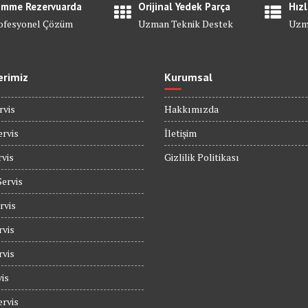
mme Rezervuarda
Orijinal Yedek Parça
Hızl
ofesyonel Çözüm
Uzman Teknik Destek
Uzm
erimiz
Kurumsal
rvis
Hakkımızda
rvis
İletişim
rvis
Gizlilik Politikası
Servis
rvis
rvis
rvis
is
rvis