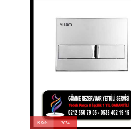
19
Şub
2024