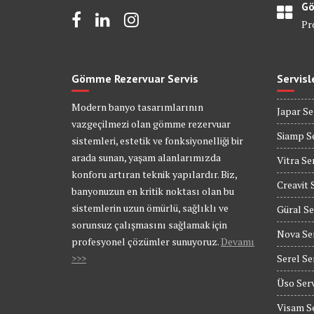
Gö
Pr
Gömme Rezervuar Servis
Servisl
Modern banyo tasarımlarının
Japar Se
vazgeçilmezi olan gömme rezervuar
Siamp Se
sistemleri, estetik ve fonksiyonelliği bir
arada sunan, yaşam alanlarımızda
Vitra Se
konforu artıran teknik yapılardır. Biz,
Creavit 
banyonuzun en kritik noktası olan bu
sistemlerin uzun ömürlü, sağlıklı ve
Güral Se
sorunsuz çalışmasını sağlamak için
Nova Se
profesyonel çözümler sunuyoruz.
Devamı
>>>
Serel Se
Üso Serv
Visam Se