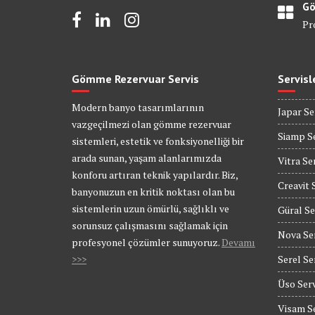
Gö
Pr
Gömme Rezervuar Servis
Servisl
Modern banyo tasarımlarının
Japar Se
vazgeçilmezi olan gömme rezervuar
Siamp Se
sistemleri, estetik ve fonksiyonelliği bir
arada sunan, yaşam alanlarımızda
Vitra Se
konforu artıran teknik yapılardır. Biz,
Creavit 
banyonuzun en kritik noktası olan bu
sistemlerin uzun ömürlü, sağlıklı ve
Güral Se
sorunsuz çalışmasını sağlamak için
Nova Se
profesyonel çözümler sunuyoruz.
Devamı
>>>
Serel Se
Üso Serv
Visam Se