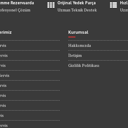
mme Rezervuarda
Orijinal Yedek Parça
Hızl
ofesyonel Çözüm
Uzman Teknik Destek
Uzm
erimiz
Kurumsal
rvis
Hakkımızda
rvis
İletişim
rvis
Gizlilik Politikası
Servis
rvis
rvis
rvis
is
rvis