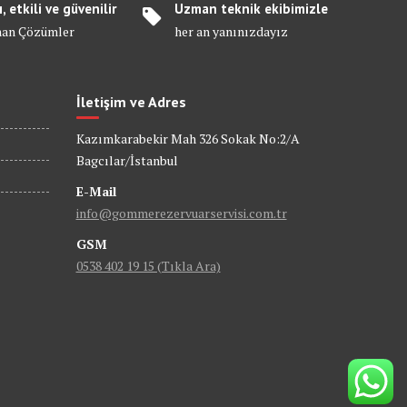
ı, etkili ve güvenilir
Uzman teknik ekibimizle
an Çözümler
her an yanınızdayız
İletişim ve Adres
Kazımkarabekir Mah 326 Sokak No:2/A
Bagcılar/İstanbul
E-Mail
info@gommerezervuarservisi.com.tr
GSM
0538 402 19 15 (Tıkla Ara)