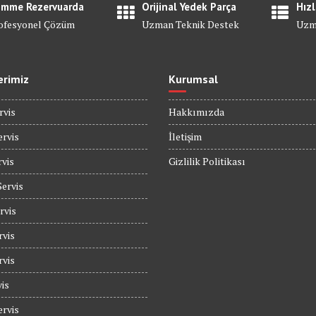
mme Rezervuarda
Orijinal Yedek Parça
Hızl
ofesyonel Çözüm
Uzman Teknik Destek
Uzm
erimiz
Kurumsal
rvis
Hakkımızda
rvis
İletişim
rvis
Gizlilik Politikası
Servis
rvis
rvis
rvis
is
rvis