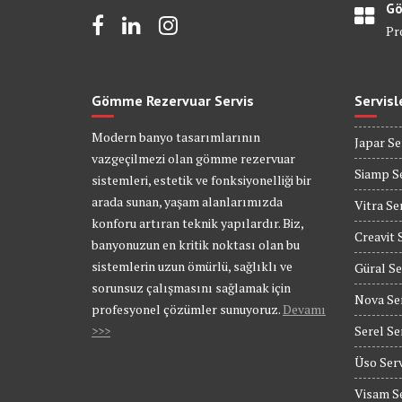
Gö
Pr
Gömme Rezervuar Servis
Servisl
Modern banyo tasarımlarının
Japar Se
vazgeçilmezi olan gömme rezervuar
Siamp Se
sistemleri, estetik ve fonksiyonelliği bir
arada sunan, yaşam alanlarımızda
Vitra Se
konforu artıran teknik yapılardır. Biz,
Creavit 
banyonuzun en kritik noktası olan bu
sistemlerin uzun ömürlü, sağlıklı ve
Güral Se
sorunsuz çalışmasını sağlamak için
Nova Se
profesyonel çözümler sunuyoruz.
Devamı
>>>
Serel Se
Üso Serv
Visam Se