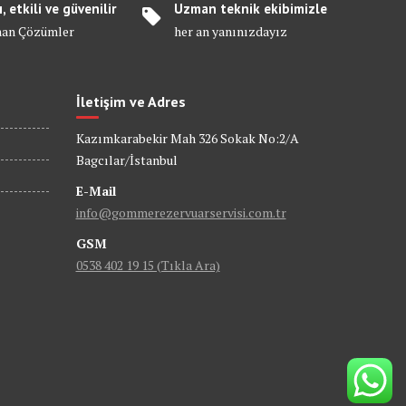
ı, etkili ve güvenilir
Uzman teknik ekibimizle
an Çözümler
her an yanınızdayız
İletişim ve Adres
Kazımkarabekir Mah 326 Sokak No:2/A
Bagcılar/İstanbul
E-Mail
info@gommerezervuarservisi.com.tr
GSM
0538 402 19 15 (Tıkla Ara)