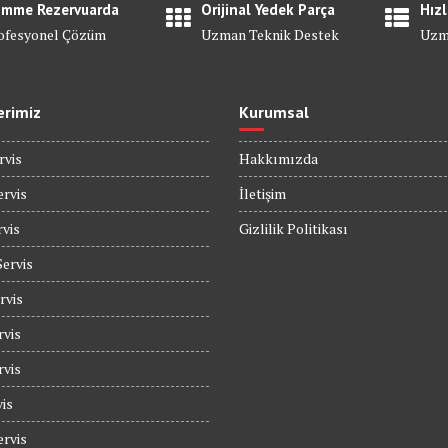
mme Rezervuarda
Orijinal Yedek Parça
Hızl
ofesyonel Çözüm
Uzman Teknik Destek
Uzm
erimiz
Kurumsal
rvis
Hakkımızda
rvis
İletişim
rvis
Gizlilik Politikası
Servis
rvis
rvis
rvis
is
rvis