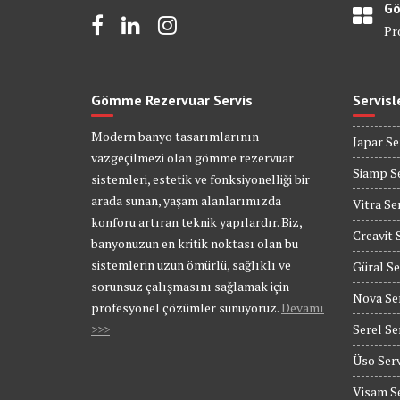
Gö
Pr
Gömme Rezervuar Servis
Servisl
Modern banyo tasarımlarının
Japar Se
vazgeçilmezi olan gömme rezervuar
Siamp Se
sistemleri, estetik ve fonksiyonelliği bir
arada sunan, yaşam alanlarımızda
Vitra Se
konforu artıran teknik yapılardır. Biz,
Creavit 
banyonuzun en kritik noktası olan bu
sistemlerin uzun ömürlü, sağlıklı ve
Güral Se
sorunsuz çalışmasını sağlamak için
Nova Se
profesyonel çözümler sunuyoruz.
Devamı
>>>
Serel Se
Üso Serv
Visam Se