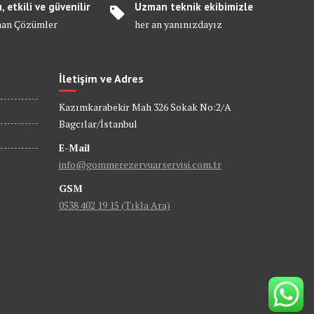
ı, etkili ve güvenilir
Uzman teknik ekibimizle
an Çözümler
her an yanınızdayız
İletişim ve Adres
Kazımkarabekir Mah 326 Sokak No:2/A
Bagcılar/İstanbul
E-Mail
info@gommerezervuarservisi.com.tr
GSM
0538 402 19 15 (Tıkla Ara)