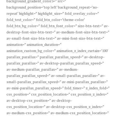
background_gradient_color3=” src=”
background_position=’top left’ background_repeat=’no-
repeat’ highlight=” highlight_size=” fold_overlay_color=”
fold_text_color=” fold_btn_color=’theme-color’
fold_btn_bg_color=” fold_btn_font_color=” size-btn-text=” av-
desktop-font-size-btn-text=” av-medium-font-size-btn-text=”
av-small-font-size-btn-text=” av-mini-font-size-btn-text=”
animation=” animation_duration=”
animation_custom_bg_color=” animation_z_index_curtain=’100′
parallax_parallax=” parallax_parallax_speed=” av-desktop-
parallax_parallax=” av-desktop-parallax_parallax_speed=”
av-medium-parallax_parallax=” av-medium-
parallax_parallax_speed=” av-small-parallax_parallax=” av-
small-parallax_parallax_speed=” av-mini-parallax_parallax=”
av-mini-parallax_parallax_speed=” fold_timer=” z_index_fold=”
css_position=” css_position_location=” css_position_z_index=”
av-desktop-css_position=” av-desktop-
css_position_location=” av-desktop-css_position_z_index=”
av-medium-css_position=” av-medium-css_position_location=”