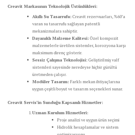
Creavit Markasının Teknolojik Üstünlükleri:
Akıllı Su Tasarrufu:
Creavit rezervuarları, %60’a
varan su tasarrufu sağlayan patentli
mekanizmalara sahiptir.
Dayanıklı Malzeme Kalitesi:
Özel kompozit
malzemelerle üretilen sistemler, korozyona karşı
maksimum direnç gösterir.
Sessiz Çalışma Teknolojisi:
Geliştirilmiş valf
sistemleri sayesinde neredeyse hiçbir gürültü
üretmeden çalışır.
Modüler Tasarım:
Farklı mekan ihtiyaçlarına
uygun çeşitli boyut ve tasarım seçenekleri sunar.
Creavit Servis’in Sunduğu Kapsamlı Hizmetler:
Uzman Kurulum Hizmetleri:
Proje analizi ve uygun ürün seçimi
Hidrolik hesaplamalar ve sistem
optimizasyonu