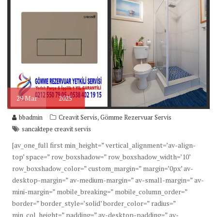
29
Mar
2025
,
bbadmin
Creavit Servis
Gömme Rezervuar Servis
sancaktepe creavit servis
[av_one_full first min_height=” vertical_alignment=’av-align-
top’ space=” row_boxshadow=” row_boxshadow_width=’10’
row_boxshadow_color=” custom_margin=” margin=’0px’ av-
desktop-margin=” av-medium-margin=” av-small-margin=” av-
mini-margin=” mobile_breaking=” mobile_column_order=”
border=” border_style=’solid’ border_color=” radius=”
min_col_height=” padding=” av-desktop-padding=” av-