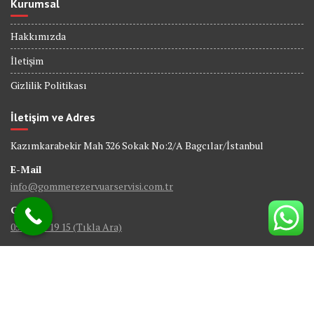
Kurumsal
Hakkımızda
İletişim
Gizlilik Politikası
İletişim ve Adres
Kazımkarabekir Mah 326 Sokak No:2/A Bagcılar/İstanbul
E-Mail
info@gommerezervuarservisi.com.tr
GSM
0538 402 19 15 (Tıkla Ara)
© Tüm Hakları Saklıdır - Gömme Rezervuar Servis