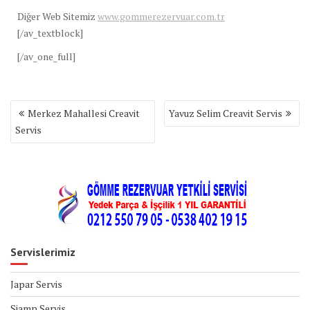
Diğer Web Sitemiz
www.gommerezervuar.com.tr
[/av_textblock]
[/av_one_full]
Yazı
Merkez Mahallesi Creavit
Yavuz Selim Creavit Servis
gezinmesi
Servis
Servislerimiz
Japar Servis
Siamp Servis