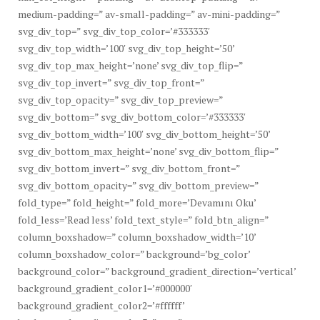
medium-padding=” av-small-padding=” av-mini-padding=”
svg_div_top=” svg_div_top_color=’#333333′
svg_div_top_width=’100′ svg_div_top_height=’50’
svg_div_top_max_height=’none’ svg_div_top_flip=”
svg_div_top_invert=” svg_div_top_front=”
svg_div_top_opacity=” svg_div_top_preview=”
svg_div_bottom=” svg_div_bottom_color=’#333333′
svg_div_bottom_width=’100′ svg_div_bottom_height=’50’
svg_div_bottom_max_height=’none’ svg_div_bottom_flip=”
svg_div_bottom_invert=” svg_div_bottom_front=”
svg_div_bottom_opacity=” svg_div_bottom_preview=”
fold_type=” fold_height=” fold_more=’Devamını Oku’
fold_less=’Read less’ fold_text_style=” fold_btn_align=”
column_boxshadow=” column_boxshadow_width=’10’
column_boxshadow_color=” background=’bg_color’
background_color=” background_gradient_direction=’vertical’
background_gradient_color1=’#000000′
background_gradient_color2=’#ffffff’