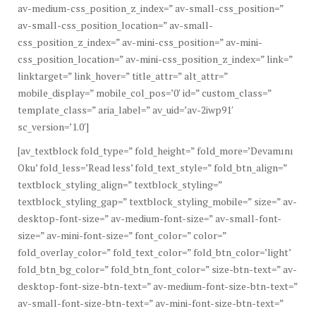
av-medium-css_position_z_index=” av-small-css_position=”
av-small-css_position_location=” av-small-
css_position_z_index=” av-mini-css_position=” av-mini-
css_position_location=” av-mini-css_position_z_index=” link=”
linktarget=” link_hover=” title_attr=” alt_attr=”
mobile_display=” mobile_col_pos=’0′ id=” custom_class=”
template_class=” aria_label=” av_uid=’av-2iwp91′
sc_version=’1.0′]
[av_textblock fold_type=” fold_height=” fold_more=’Devamını
Oku’ fold_less=’Read less’ fold_text_style=” fold_btn_align=”
textblock_styling_align=” textblock_styling=”
textblock_styling_gap=” textblock_styling_mobile=” size=” av-
desktop-font-size=” av-medium-font-size=” av-small-font-
size=” av-mini-font-size=” font_color=” color=”
fold_overlay_color=” fold_text_color=” fold_btn_color=’light’
fold_btn_bg_color=” fold_btn_font_color=” size-btn-text=” av-
desktop-font-size-btn-text=” av-medium-font-size-btn-text=”
av-small-font-size-btn-text=” av-mini-font-size-btn-text=”