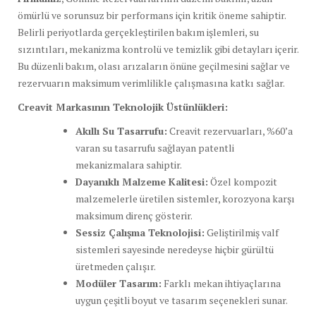
ömürlü ve sorunsuz bir performans için kritik öneme sahiptir.
Belirli periyotlarda gerçekleştirilen bakım işlemleri, su
sızıntıları, mekanizma kontrolü ve temizlik gibi detayları içerir.
Bu düzenli bakım, olası arızaların önüne geçilmesini sağlar ve
rezervuarın maksimum verimlilikle çalışmasına katkı sağlar.
Creavit Markasının Teknolojik Üstünlükleri:
Akıllı Su Tasarrufu:
Creavit rezervuarları, %60’a
varan su tasarrufu sağlayan patentli
mekanizmalara sahiptir.
Dayanıklı Malzeme Kalitesi:
Özel kompozit
malzemelerle üretilen sistemler, korozyona karşı
maksimum direnç gösterir.
Sessiz Çalışma Teknolojisi:
Geliştirilmiş valf
sistemleri sayesinde neredeyse hiçbir gürültü
üretmeden çalışır.
Modüler Tasarım:
Farklı mekan ihtiyaçlarına
uygun çeşitli boyut ve tasarım seçenekleri sunar.