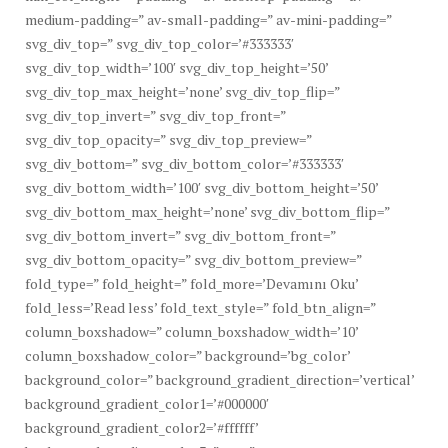
medium-padding=” av-small-padding=” av-mini-padding=”
svg_div_top=” svg_div_top_color=’#333333′
svg_div_top_width=’100′ svg_div_top_height=’50’
svg_div_top_max_height=’none’ svg_div_top_flip=”
svg_div_top_invert=” svg_div_top_front=”
svg_div_top_opacity=” svg_div_top_preview=”
svg_div_bottom=” svg_div_bottom_color=’#333333′
svg_div_bottom_width=’100′ svg_div_bottom_height=’50’
svg_div_bottom_max_height=’none’ svg_div_bottom_flip=”
svg_div_bottom_invert=” svg_div_bottom_front=”
svg_div_bottom_opacity=” svg_div_bottom_preview=”
fold_type=” fold_height=” fold_more=’Devamını Oku’
fold_less=’Read less’ fold_text_style=” fold_btn_align=”
column_boxshadow=” column_boxshadow_width=’10’
column_boxshadow_color=” background=’bg_color’
background_color=” background_gradient_direction=’vertical’
background_gradient_color1=’#000000′
background_gradient_color2=’#ffffff’