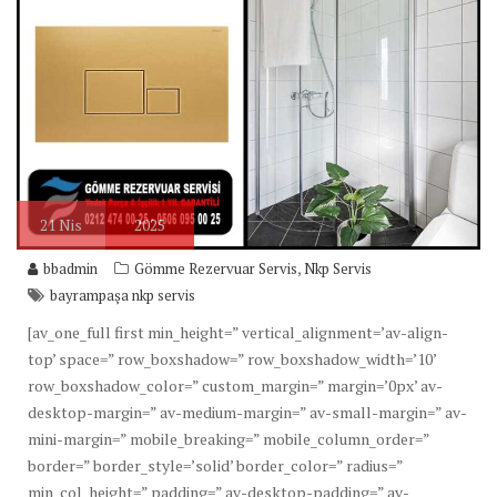
21
Nis
2025
,
bbadmin
Gömme Rezervuar Servis
Nkp Servis
bayrampaşa nkp servis
[av_one_full first min_height=” vertical_alignment=’av-align-
top’ space=” row_boxshadow=” row_boxshadow_width=’10’
row_boxshadow_color=” custom_margin=” margin=’0px’ av-
desktop-margin=” av-medium-margin=” av-small-margin=” av-
mini-margin=” mobile_breaking=” mobile_column_order=”
border=” border_style=’solid’ border_color=” radius=”
min_col_height=” padding=” av-desktop-padding=” av-