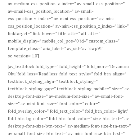
av-medium-css_position_z_index=” av-small-css_position=”
av-small-css_position_location=” av-small-
css_position_z_index=” av-mini-css_position=” av-mini-
css_position_location=” av-mini-css_position_z_index=” link=”
linktarget=” link_hover=” title_attr=” alt_attr=”
mobile_display=” mobile_col_pos=’0′ id=” custom_class=”
template_class=” aria_label=” av_uid=’av-2iwp91′
sc_version=’1.0′]
[av_textblock fold_type=” fold_height=” fold_more=’Devamını
Oku’ fold_less=’Read less’ fold_text_style=” fold_btn_align=”
textblock_styling_align=” textblock_styling=”
textblock_styling_gap=” textblock_styling_mobile=” size=” av-
desktop-font-size=” av-medium-font-size=” av-small-font-
size=” av-mini-font-size=” font_color=” color=”
fold_overlay_color=” fold_text_color=” fold_btn_color=’light’
fold_btn_bg_color=” fold_btn_font_color=” size-btn-text=” av-
desktop-font-size-btn-text=” av-medium-font-size-btn-text=”
av-small-font-size-btn-text=” av-mini-font-size-btn-text=”