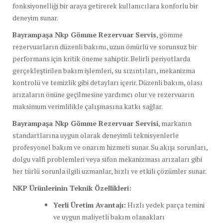
fonksiyonelliği bir araya getirerek kullanıcılara konforlu bir
deneyim sunar.
Bayrampaşa Nkp Gömme Rezervuar Servis
, gömme
rezervuarların düzenli bakımı, uzun ömürlü ve sorunsuz bir
performans için kritik öneme sahiptir. Belirli periyotlarda
gerçekleştirilen bakım işlemleri, su sızıntıları, mekanizma
kontrolü ve temizlik gibi detayları içerir. Düzenli bakım, olası
arızaların önüne geçilmesine yardımcı olur ve rezervuarın
maksimum verimlilikle çalışmasına katkı sağlar.
Bayrampaşa Nkp Gömme Rezervuar Servisi
, markanın
standartlarına uygun olarak deneyimli teknisyenlerle
profesyonel bakım ve onarım hizmeti sunar. Su akışı sorunları,
dolgu valfi problemleri veya sifon mekanizması arızaları gibi
her türlü sorunla ilgili uzmanlar, hızlı ve etkili çözümler sunar.
NKP Ürünlerinin Teknik Özellikleri:
Yerli Üretim Avantajı:
Hızlı yedek parça temini
ve uygun maliyetli bakım olanakları