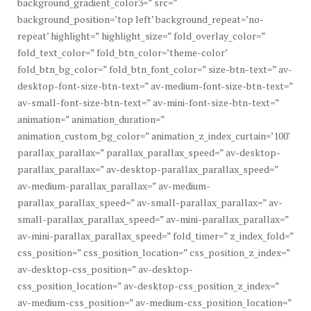
background_gradient_color3=” src=”
background_position=’top left’ background_repeat=’no-
repeat’ highlight=” highlight_size=” fold_overlay_color=”
fold_text_color=” fold_btn_color=’theme-color’
fold_btn_bg_color=” fold_btn_font_color=” size-btn-text=” av-
desktop-font-size-btn-text=” av-medium-font-size-btn-text=”
av-small-font-size-btn-text=” av-mini-font-size-btn-text=”
animation=” animation_duration=”
animation_custom_bg_color=” animation_z_index_curtain=’100′
parallax_parallax=” parallax_parallax_speed=” av-desktop-
parallax_parallax=” av-desktop-parallax_parallax_speed=”
av-medium-parallax_parallax=” av-medium-
parallax_parallax_speed=” av-small-parallax_parallax=” av-
small-parallax_parallax_speed=” av-mini-parallax_parallax=”
av-mini-parallax_parallax_speed=” fold_timer=” z_index_fold=”
css_position=” css_position_location=” css_position_z_index=”
av-desktop-css_position=” av-desktop-
css_position_location=” av-desktop-css_position_z_index=”
av-medium-css_position=” av-medium-css_position_location=”