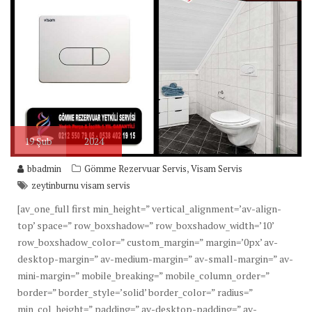
19
Şub
2024
,
bbadmin
Gömme Rezervuar Servis
Visam Servis
zeytinburnu visam servis
[av_one_full first min_height=” vertical_alignment=’av-align-
top’ space=” row_boxshadow=” row_boxshadow_width=’10’
row_boxshadow_color=” custom_margin=” margin=’0px’ av-
desktop-margin=” av-medium-margin=” av-small-margin=” av-
mini-margin=” mobile_breaking=” mobile_column_order=”
border=” border_style=’solid’ border_color=” radius=”
min_col_height=” padding=” av-desktop-padding=” av-