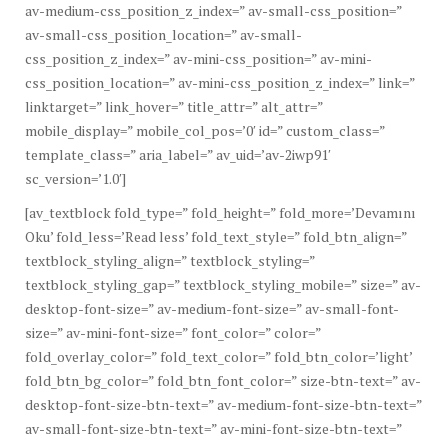
av-medium-css_position_z_index=” av-small-css_position=”
av-small-css_position_location=” av-small-
css_position_z_index=” av-mini-css_position=” av-mini-
css_position_location=” av-mini-css_position_z_index=” link=”
linktarget=” link_hover=” title_attr=” alt_attr=”
mobile_display=” mobile_col_pos=’0′ id=” custom_class=”
template_class=” aria_label=” av_uid=’av-2iwp91′
sc_version=’1.0′]
[av_textblock fold_type=” fold_height=” fold_more=’Devamını
Oku’ fold_less=’Read less’ fold_text_style=” fold_btn_align=”
textblock_styling_align=” textblock_styling=”
textblock_styling_gap=” textblock_styling_mobile=” size=” av-
desktop-font-size=” av-medium-font-size=” av-small-font-
size=” av-mini-font-size=” font_color=” color=”
fold_overlay_color=” fold_text_color=” fold_btn_color=’light’
fold_btn_bg_color=” fold_btn_font_color=” size-btn-text=” av-
desktop-font-size-btn-text=” av-medium-font-size-btn-text=”
av-small-font-size-btn-text=” av-mini-font-size-btn-text=”