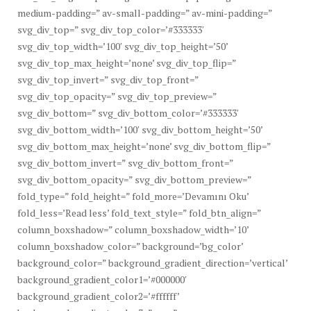
medium-padding=” av-small-padding=” av-mini-padding=”
svg_div_top=” svg_div_top_color=’#333333′
svg_div_top_width=’100′ svg_div_top_height=’50’
svg_div_top_max_height=’none’ svg_div_top_flip=”
svg_div_top_invert=” svg_div_top_front=”
svg_div_top_opacity=” svg_div_top_preview=”
svg_div_bottom=” svg_div_bottom_color=’#333333′
svg_div_bottom_width=’100′ svg_div_bottom_height=’50’
svg_div_bottom_max_height=’none’ svg_div_bottom_flip=”
svg_div_bottom_invert=” svg_div_bottom_front=”
svg_div_bottom_opacity=” svg_div_bottom_preview=”
fold_type=” fold_height=” fold_more=’Devamını Oku’
fold_less=’Read less’ fold_text_style=” fold_btn_align=”
column_boxshadow=” column_boxshadow_width=’10’
column_boxshadow_color=” background=’bg_color’
background_color=” background_gradient_direction=’vertical’
background_gradient_color1=’#000000′
background_gradient_color2=’#ffffff’