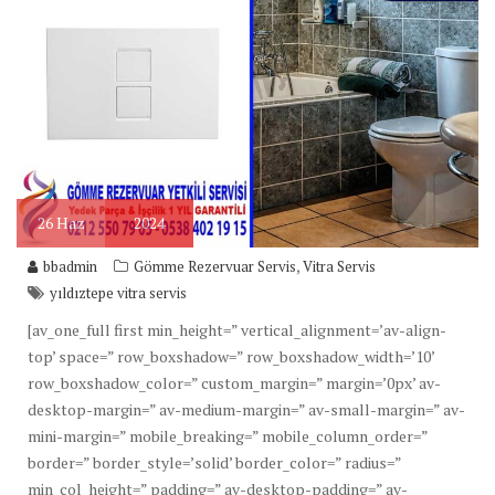
26
Haz
2024
,
bbadmin
Gömme Rezervuar Servis
Vitra Servis
yıldıztepe vitra servis
[av_one_full first min_height=” vertical_alignment=’av-align-
top’ space=” row_boxshadow=” row_boxshadow_width=’10’
row_boxshadow_color=” custom_margin=” margin=’0px’ av-
desktop-margin=” av-medium-margin=” av-small-margin=” av-
mini-margin=” mobile_breaking=” mobile_column_order=”
border=” border_style=’solid’ border_color=” radius=”
min_col_height=” padding=” av-desktop-padding=” av-