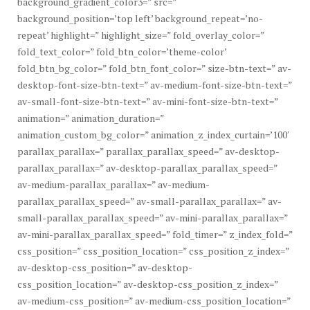
background_gradient_color3=” src=”
background_position=’top left’ background_repeat=’no-
repeat’ highlight=” highlight_size=” fold_overlay_color=”
fold_text_color=” fold_btn_color=’theme-color’
fold_btn_bg_color=” fold_btn_font_color=” size-btn-text=” av-
desktop-font-size-btn-text=” av-medium-font-size-btn-text=”
av-small-font-size-btn-text=” av-mini-font-size-btn-text=”
animation=” animation_duration=”
animation_custom_bg_color=” animation_z_index_curtain=’100′
parallax_parallax=” parallax_parallax_speed=” av-desktop-
parallax_parallax=” av-desktop-parallax_parallax_speed=”
av-medium-parallax_parallax=” av-medium-
parallax_parallax_speed=” av-small-parallax_parallax=” av-
small-parallax_parallax_speed=” av-mini-parallax_parallax=”
av-mini-parallax_parallax_speed=” fold_timer=” z_index_fold=”
css_position=” css_position_location=” css_position_z_index=”
av-desktop-css_position=” av-desktop-
css_position_location=” av-desktop-css_position_z_index=”
av-medium-css_position=” av-medium-css_position_location=”