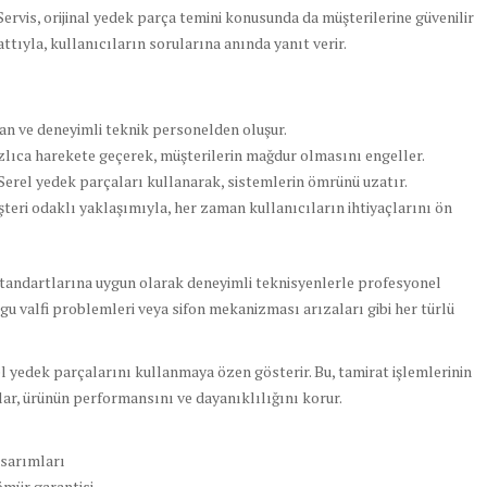
ervis, orijinal yedek parça temini konusunda da müşterilerine güvenilir
ttıyla, kullanıcıların sorularına anında yanıt verir.
an ve deneyimli teknik personelden oluşur.
lıca harekete geçerek, müşterilerin mağdur olmasını engeller.
 Serel yedek parçaları kullanarak, sistemlerin ömrünü uzatır.
şteri odaklı yaklaşımıyla, her zaman kullanıcıların ihtiyaçlarını ön
tandartlarına uygun olarak deneyimli teknisyenlerle profesyonel
gu valfi problemleri veya sifon mekanizması arızaları gibi her türlü
rel yedek parçalarını kullanmaya özen gösterir. Bu, tamirat işlemlerinin
alar, ürünün performansını ve dayanıklılığını korur.
asarımları
mür garantisi