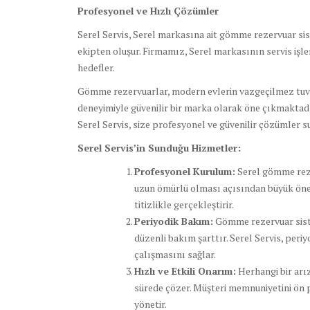
Profesyonel ve Hızlı Çözümler
Serel Servis, Serel markasına ait gömme rezervuar sis
ekipten oluşur. Firmamız, Serel markasının servis işl
hedefler.
Gömme rezervuarlar, modern evlerin vazgeçilmez tuvale
deneyimiyle güvenilir bir marka olarak öne çıkmakta
Serel Servis, size profesyonel ve güvenilir çözümler s
Serel Servis’in Sunduğu Hizmetler:
Profesyonel Kurulum:
Serel gömme rezer
uzun ömürlü olması açısından büyük önem 
titizlikle gerçekleştirir.
Periyodik Bakım:
Gömme rezervuar siste
düzenli bakım şarttır. Serel Servis, per
çalışmasını sağlar.
Hızlı ve Etkili Onarım:
Herhangi bir arı
sürede çözer. Müşteri memnuniyetini ön pl
yönetir.