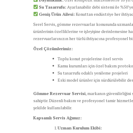
Su Tasarrufu:
Ayarlanabilir debi sistemi ile %50’y
Geniş Ürün Ailesi:
Konuttan endüstriye her ihtiy
Serel Servis, gömme rezervuarlar konusunda uzmanlaşm
ürünlerinin özelliklerine ve işleyişine derinlemesine
rezervuarlarınızın her türlü ihtiyacına profesyonel bi
Özel Çözümlerimiz:
Toplu konut projelerine özel servis
Kamu kurumları için özel bakım protoko
Su tasarrufu odaklı yenileme projeleri
Eski model ürünler için sürdürülebilir de
Gömme Rezervuar Servisi
, markanın güvenilirliğini
sahiptir. Düzenli bakım ve profesyonel tamir hizmetle
şekilde kullanılabilir.
Kapsamlı Servis Ağımız:
Uzman Kurulum Ekibi: