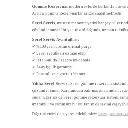
Gömme Rezervuar
modern evlerde kullanılan tuvale
Ayrıca Gömme Rezervuarlar arızalanabilmektedir.
Serel Servis
, müşteri memnuniyetini her şeyin üzerin
çözümler sunar. İhtiyacınız olduğunda, uzman teknik e
Serel Servis Avantajları:
✔ %100 yerli üretim orijinal parça
✔ Serel sertifikalı uzman ekip
✔ İstanbul’da 2 saatte müdahale
✔ 24 ay işçilik garantisi
✔ Faturalı ve sigortalı hizmet
Yıldız Serel Servisi
, Serel gömme rezervuar sistemle
çözümler sunar. Kurulumdan bakıma, onarımdan yedek 
sunar. Eğer siz de Serel gömme rezervuar sistemlerine 
uzatabilir ve sorunsuz bir kullanım deneyimi yaşayabili
Diğer sitemizi de ziyaret edebilirsiniz
www.gommerezer