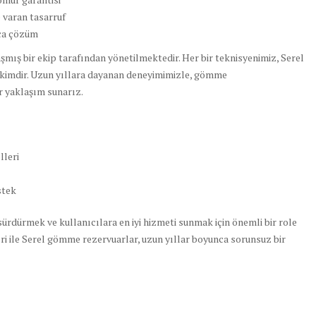
e varan tasarruf
aca çözüm
ış bir ekip tarafından yönetilmektedir. Her bir teknisyenimiz, Serel
 hakimdir. Uzun yıllara dayanan deneyimimizle, gömme
r yaklaşım sunarız.
lleri
stek
 sürdürmek ve kullanıcılara en iyi hizmeti sunmak için önemli bir role
ri ile Serel gömme rezervuarlar, uzun yıllar boyunca sorunsuz bir