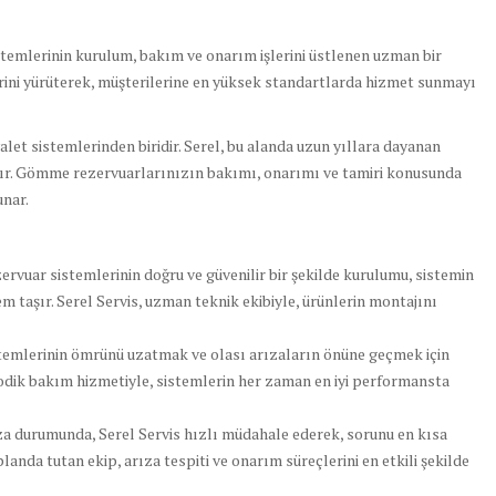
temlerinin kurulum, bakım ve onarım işlerini üstlenen uzman bir
erini yürüterek, müşterilerine en yüksek standartlarda hizmet sunmayı
t sistemlerinden biridir. Serel, bu alanda uzun yıllara dayanan
dır. Gömme rezervuarlarınızın bakımı, onarımı ve tamiri konusunda
unar.
vuar sistemlerinin doğru ve güvenilir bir şekilde kurulumu, sistemin
taşır. Serel Servis, uzman teknik ekibiyle, ürünlerin montajını
mlerinin ömrünü uzatmak ve olası arızaların önüne geçmek için
iyodik bakım hizmetiyle, sistemlerin her zaman en iyi performansta
za durumunda, Serel Servis hızlı müdahale ederek, sorunu en kısa
anda tutan ekip, arıza tespiti ve onarım süreçlerini en etkili şekilde