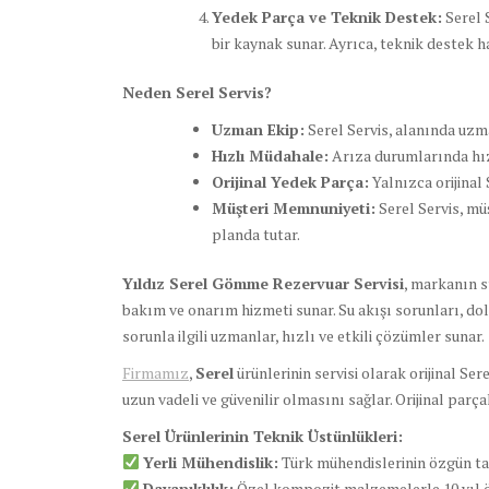
Yedek Parça ve Teknik Destek:
Serel S
bir kaynak sunar. Ayrıca, teknik destek ha
Neden Serel Servis?
Uzman Ekip:
Serel Servis, alanında uzm
Hızlı Müdahale:
Arıza durumlarında hız
Orijinal Yedek Parça:
Yalnızca orijinal
Müşteri Memnuniyeti:
Serel Servis, mü
planda tutar.
Yıldız Serel Gömme Rezervuar Servisi
, markanın s
bakım ve onarım hizmeti sunar. Su akışı sorunları, dol
sorunla ilgili uzmanlar, hızlı ve etkili çözümler sunar.
Firmamız
,
Serel
ürünlerinin servisi olarak orijinal Se
uzun vadeli ve güvenilir olmasını sağlar. Orijinal parç
Serel Ürünlerinin Teknik Üstünlükleri:
Yerli Mühendislik:
Türk mühendislerinin özgün t
Dayanıklılık:
Özel kompozit malzemelerle 10 yıl ö