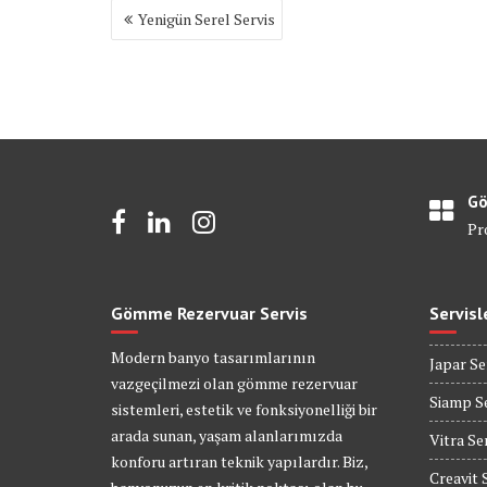
Yazı
Yenigün Serel Servis
gezinmesi
Gö
Pr
Gömme Rezervuar Servis
Servisl
Modern banyo tasarımlarının
Japar Se
vazgeçilmezi olan gömme rezervuar
Siamp Se
sistemleri, estetik ve fonksiyonelliği bir
arada sunan, yaşam alanlarımızda
Vitra Se
konforu artıran teknik yapılardır. Biz,
Creavit 