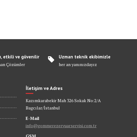
ı, etkili ve güvenilir
Uzman teknik ekibimizle
an Çözümler
her an yanınızdayız
İletişim ve Adres
Kazımkarabekir Mah 326 Sokak No:2/A
Bagcılar/İstanbul
E-Mail
info@gommerezervuarservisi.com.tr
GSM