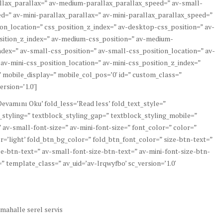
lax_parallax=” av-medium-parallax_parallax_speed=” av-small-
d=” av-mini-parallax_parallax=” av-mini-parallax_parallax_speed=”
ion_location=” css_position_z_index=” av-desktop-css_position=” av-
sition_z_index=” av-medium-css_position=” av-medium-
dex=” av-small-css_position=” av-small-css_position_location=” av-
 av-mini-css_position_location=” av-mini-css_position_z_index=”
r=” mobile_display=” mobile_col_pos=’0′ id=” custom_class=”
rsion=’1.0′]
evamını Oku’ fold_less=’Read less’ fold_text_style=”
k_styling=” textblock_styling_gap=” textblock_styling_mobile=”
 av-small-font-size=” av-mini-font-size=” font_color=” color=”
r=’light’ fold_btn_bg_color=” fold_btn_font_color=” size-btn-text=”
e-btn-text=” av-small-font-size-btn-text=” av-mini-font-size-btn-
” template_class=” av_uid=’av-lrqwyfbo’ sc_version=’1.0′
mahalle serel servis