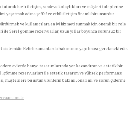
tarak hızlı iletişim, randevu kolaylıkları ve müşteri taleplerine
mi yaşatmak adına şeffaf ve etkili iletişim önemli bir unsurdur.
 sürdürmek ve kullanıcılara en iyi hizmeti sunmak için önemli bir role
ri ile Serel gömme rezervuarlar, uzun yıllar boyunca sorunsuz bir
t sistemidir. Belirli zamanlarda bakımının yapılması gerekmektedir.
dern evlerde banyo tasarımlarında yer kazandıran ve estetik bir
l, gömme rezervuarları ile estetik tasarım ve yüksek performansı
si, müşterilere bu üstün ürünlerin bakımı, onarımı ve sorun giderme
vuar.com.tr