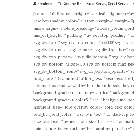
,
bbadmin
Gömme Rezervuar Servis
Serel Servis
[av_one_full first min_height=” vertical_alignment=
row_boxshadow_color=” custom_margin=” margin=’0p
mini-margin=” mobile_breaking=” mobile_column_order
min_col_height=” padding=” av-desktop-padding=” a
svg_div_top=” svg_div_top_color=’#333333′ svg_div_to
svg_div_top_max_height=’none’ svg_div_top_flip=” sv
svg_div_top_preview=” svg_div_bottom=” svg_div_bot
svg_div_bottom_height=’50’ svg_div_bottom_max_heig
svg_div_bottom_front=” svg_div_bottom_opacity=” sv
fold_more=’Devamını Oku’ fold_less=’Read less’ fol
column_boxshadow_width=’10’ column_boxshadow_co
background_gradient_direction=’vertical’ background
background_gradient_color3=” src=” background_posi
highlight_size=” fold_overlay_color=” fold_text_col
fold_btn_font_color=” size-btn-text=” av-desktop-f
size-btn-text=” av-mini-font-size-btn-text=” animat
animation_z_index_curtain=’100′ parallax_parallax=”