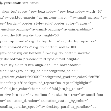
yenimahalle serel servis
’av-align-top’ space=” row_boxshadow=” row_boxshadow_width=’10’
x’ av-desktop-margin=” av-medium-margin=” av-small-margin=” av-
=” border=” border_style=’solid’ border_color=” radius=”
v-medium-padding=” av-small-padding=” av-mini-padding=”
p_width=’100′ svg_div_top_height=’50’
g_div_top_invert=” svg_div_top_front=” svg_div_top_opacity=”
tom_color=’#333333′ svg_div_bottom_width=’100′
ht=’none’ svg_div_bottom_flip=” svg_div_bottom_invert=”
g_div_bottom_preview=” fold_type=” fold_height=”
d_text_style=” fold_btn_align=” column_boxshadow=”
lor=” background=’bg_color’ background_color=”
_gradient_color1=’#000000′ background_gradient_color2=’#ffffff’
tion=’top left’ background_repeat=’no-repeat’ highlight=”
or=” fold_btn_color=’theme-color’ fold_btn_bg_color=”
ont-size-btn-text=” av-medium-font-size-btn-text=” av-small-font-
ion=” animation_duration=” animation_custom_bg_color=”
 parallax_parallax_speed=” av-desktop-parallax_parallax=” av-