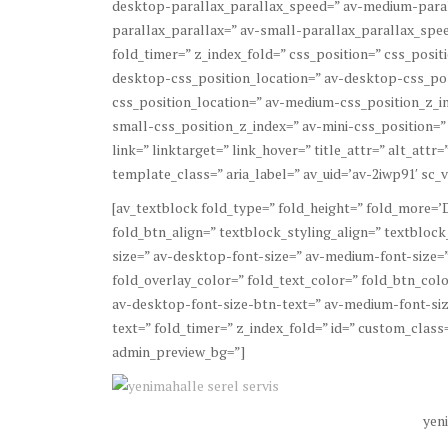
desktop-parallax_parallax_speed=” av-medium-paral
parallax_parallax=” av-small-parallax_parallax_spee
fold_timer=” z_index_fold=” css_position=” css_posit
desktop-css_position_location=” av-desktop-css_po
css_position_location=” av-medium-css_position_z_in
small-css_position_z_index=” av-mini-css_position=”
link=” linktarget=” link_hover=” title_attr=” alt_att
template_class=” aria_label=” av_uid=’av-2iwp91′ sc_ve
[av_textblock fold_type=” fold_height=” fold_more=’D
fold_btn_align=” textblock_styling_align=” textbloc
size=” av-desktop-font-size=” av-medium-font-size=”
fold_overlay_color=” fold_text_color=” fold_btn_colo
av-desktop-font-size-btn-text=” av-medium-font-siz
text=” fold_timer=” z_index_fold=” id=” custom_class=
admin_preview_bg=”]
yeni