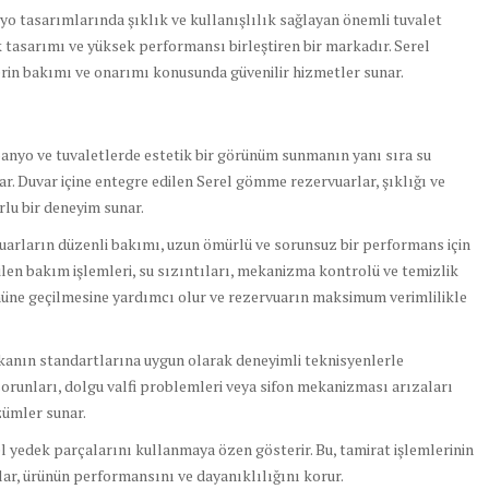
nyo tasarımlarında şıklık ve kullanışlılık sağlayan önemli tuvalet
k tasarımı ve yüksek performansı birleştiren bir markadır. Serel
rin bakımı ve onarımı konusunda güvenilir hizmetler sunar.
banyo ve tuvaletlerde estetik bir görünüm sunmanın yanı sıra su
r. Duvar içine entegre edilen Serel gömme rezervuarlar, şıklığı ve
rlu bir deneyim sunar.
arların düzenli bakımı, uzun ömürlü ve sorunsuz bir performans için
rilen bakım işlemleri, su sızıntıları, mekanizma kontrolü ve temizlik
 önüne geçilmesine yardımcı olur ve rezervuarın maksimum verimlilikle
kanın standartlarına uygun olarak deneyimli teknisyenlerle
orunları, dolgu valfi problemleri veya sifon mekanizması arızaları
özümler sunar.
rel yedek parçalarını kullanmaya özen gösterir. Bu, tamirat işlemlerinin
alar, ürünün performansını ve dayanıklılığını korur.