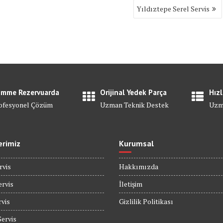
Yıldıztepe Serel Servis
mme Rezervuarda
Orijinal Yedek Parça
Hızl
ofesyonel Çözüm
Uzman Teknik Destek
Uzm
erimiz
Kurumsal
rvis
Hakkımızda
rvis
İletişim
rvis
Gizlilik Politikası
Servis