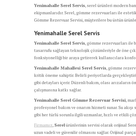
Yenimahalle Serel Servis
, serel ürünleri modern ba
ekipmanlarıdır. Serel, gömme rezervuarları ile esteti
Gömme Rezervuar Servisi, müşterilere bu üstün ürünle
Yenimahalle Serel Servis
Yenimahalle Serel Servis
, gömme rezervuarları ile 
tasarrufu sağlayan teknolojik çözümleriyle de öne çıka
fonksiyonelliği bir araya getirerek kullanıcılara konfo
Yenimahalle Mahallesi Serel Servis
, gömme rezervu
kritik öneme sahiptir. Belirli periyotlarda gerçekleşti
gibi detayları içerir. Düzenli bakım, olası arızaların
çalışmasına katkı sağlar.
Yenimahalle Serel Gömme Rezervuar Servisi
, mar
profesyonel bakım ve onarım hizmeti sunar. Su akışı s
gibi her türlü sorunla ilgili uzmanlar, hızlı ve etkili ç
Firmamız
,
Serel
ürünlerinin servisi olarak orijinal Se
uzun vadeli ve güvenilir olmasını sağlar. Orijinal parç