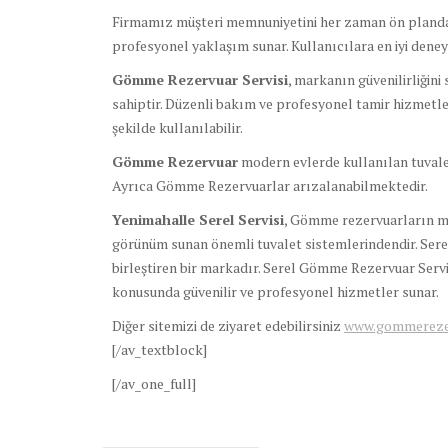
Firmamız müşteri memnuniyetini her zaman ön planda tu
profesyonel yaklaşım sunar. Kullanıcılara en iyi deneyi
Gömme Rezervuar Servisi
, markanın güvenilirliğini
sahiptir. Düzenli bakım ve profesyonel tamir hizmetle
şekilde kullanılabilir.
Gömme Rezervuar
modern evlerde kullanılan tuvale
Ayrıca Gömme Rezervuarlar arızalanabilmektedir.
Yenimahalle Serel Servisi
, Gömme rezervuarların mo
görünüm sunan önemli tuvalet sistemlerindendir. Sere
birleştiren bir markadır. Serel Gömme Rezervuar Servi
konusunda güvenilir ve profesyonel hizmetler sunar.
Diğer sitemizi de ziyaret edebilirsiniz
www.gommerezer
[/av_textblock]
[/av_one_full]