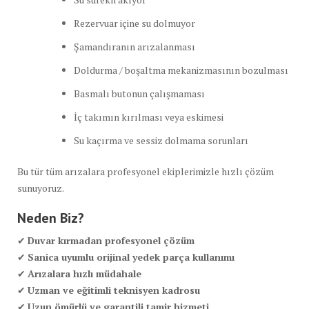
Rezervuar içine su dolmuyor
Şamandıranın arızalanması
Doldurma / boşaltma mekanizmasının bozulması
Basmalı butonun çalışmaması
İç takımın kırılması veya eskimesi
Su kaçırma ve sessiz dolmama sorunları
Bu tür tüm arızalara profesyonel ekiplerimizle hızlı çözüm
sunuyoruz.
Neden Biz?
✔
Duvar kırmadan profesyonel çözüm
✔
Sanica uyumlu orijinal yedek parça kullanımı
✔
Arızalara hızlı müdahale
✔
Uzman ve eğitimli teknisyen kadrosu
✔
Uzun ömürlü ve garantili tamir hizmeti