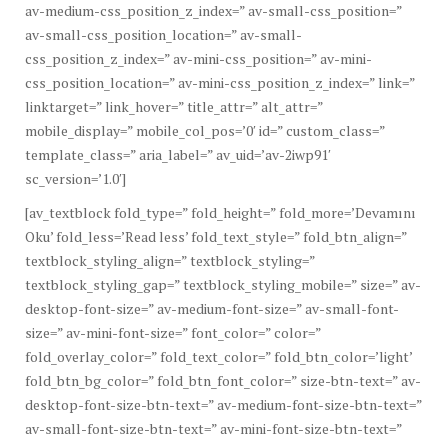
av-medium-css_position_z_index=” av-small-css_position=”
av-small-css_position_location=” av-small-
css_position_z_index=” av-mini-css_position=” av-mini-
css_position_location=” av-mini-css_position_z_index=” link=”
linktarget=” link_hover=” title_attr=” alt_attr=”
mobile_display=” mobile_col_pos=’0′ id=” custom_class=”
template_class=” aria_label=” av_uid=’av-2iwp91′
sc_version=’1.0′]
[av_textblock fold_type=” fold_height=” fold_more=’Devamını
Oku’ fold_less=’Read less’ fold_text_style=” fold_btn_align=”
textblock_styling_align=” textblock_styling=”
textblock_styling_gap=” textblock_styling_mobile=” size=” av-
desktop-font-size=” av-medium-font-size=” av-small-font-
size=” av-mini-font-size=” font_color=” color=”
fold_overlay_color=” fold_text_color=” fold_btn_color=’light’
fold_btn_bg_color=” fold_btn_font_color=” size-btn-text=” av-
desktop-font-size-btn-text=” av-medium-font-size-btn-text=”
av-small-font-size-btn-text=” av-mini-font-size-btn-text=”