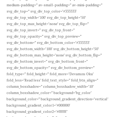
medium-padding=” av-small-padding=” av-mini-padding=”
svg_div_top=” svg_div_top_color=’#333333′
svg_div_top_width=’100′ svg_div_top_height=’50’
svg_div_top_max_height=’none’ svg_div_top_flip=”
svg_div_top_invert=” svg_div_top_front=”
svg_div_top_opacity=” svg_div_top_preview=”
svg_div_bottom=” svg_div_bottom_color=’#333333′
svg_div_bottom_width=’100′ svg_div_bottom_height=’50’
svg_div_bottom_max_height=’none’ svg_div_bottom_flip=”
svg_div_bottom_invert=” svg_div_bottom_front=”
svg_div_bottom_opacity=” svg_div_bottom_preview=”
fold_type=” fold_height=” fold_more=’Devamını Oku’
fold_less=’Read less’ fold_text_style=” fold_btn_align=”
column_boxshadow=” column_boxshadow_width=’10’
column_boxshadow_color=” background=’bg_color’
background_color=” background_gradient_direction=’vertical’
background_gradient_color1=’#000000′
background_gradient_color2=’#ffffff’