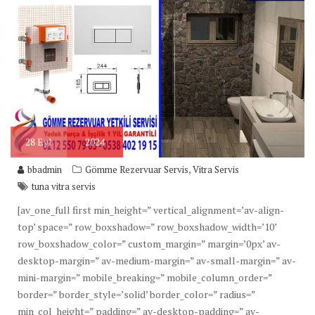
28
Eyl
2024
,
bbadmin
Gömme Rezervuar Servis
Vitra Servis
tuna vitra servis
[av_one_full first min_height=” vertical_alignment=’av-align-
top’ space=” row_boxshadow=” row_boxshadow_width=’10’
row_boxshadow_color=” custom_margin=” margin=’0px’ av-
desktop-margin=” av-medium-margin=” av-small-margin=” av-
mini-margin=” mobile_breaking=” mobile_column_order=”
border=” border_style=’solid’ border_color=” radius=”
min_col_height=” padding=” av-desktop-padding=” av-