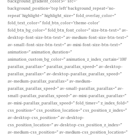
background_gradient_color3=” src=”
background_position=’top left’ background_repeat=’no-
repeat’ highlight=” highlight_size=” fold_overlay_color=”
fold_text_color=” fold_btn_color=’theme-color’
fold_btn_bg_color=” fold_btn_font_color=” size-btn-text=” av-
desktop-font-size-btn-text=” av-medium-font-size-btn-text=”
av-small-font-size-btn-text=” av-mini-font-size-btn-text=”
animation=” animation_duration=”
animation_custom_bg_color=” animation_z_index_curtain=’100′
parallax_parallax=” parallax_parallax_speed=” av-desktop-
parallax_parallax=” av-desktop-parallax_parallax_speed=”
av-medium-parallax_parallax=” av-medium-
parallax_parallax_speed=” av-small-parallax_parallax=” av-
small-parallax_parallax_speed=” av-mini-parallax_parallax=”
av-mini-parallax_parallax_speed=” fold_timer=” z_index_fold=”
css_position=” css_position_location=” css_position_z_index=”
av-desktop-css_position=” av-desktop-
css_position_location=” av-desktop-css_position_z_index=”
av-medium-css_position=” av-medium-css_position_location=”