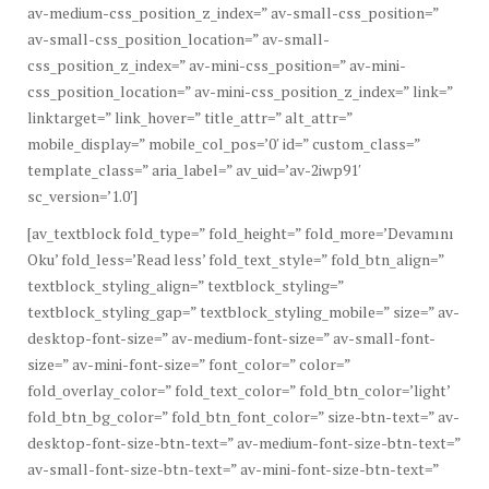
av-medium-css_position_z_index=” av-small-css_position=”
av-small-css_position_location=” av-small-
css_position_z_index=” av-mini-css_position=” av-mini-
css_position_location=” av-mini-css_position_z_index=” link=”
linktarget=” link_hover=” title_attr=” alt_attr=”
mobile_display=” mobile_col_pos=’0′ id=” custom_class=”
template_class=” aria_label=” av_uid=’av-2iwp91′
sc_version=’1.0′]
[av_textblock fold_type=” fold_height=” fold_more=’Devamını
Oku’ fold_less=’Read less’ fold_text_style=” fold_btn_align=”
textblock_styling_align=” textblock_styling=”
textblock_styling_gap=” textblock_styling_mobile=” size=” av-
desktop-font-size=” av-medium-font-size=” av-small-font-
size=” av-mini-font-size=” font_color=” color=”
fold_overlay_color=” fold_text_color=” fold_btn_color=’light’
fold_btn_bg_color=” fold_btn_font_color=” size-btn-text=” av-
desktop-font-size-btn-text=” av-medium-font-size-btn-text=”
av-small-font-size-btn-text=” av-mini-font-size-btn-text=”