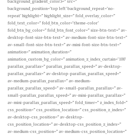
background_gradient_color3=” src=”
background_position=’top left’ background_repeat=’no-
repeat’ highlight=” highlight_size=” fold_overlay_color=”
fold_text_color=” fold_btn_color=’theme-color’
fold_btn_bg_color=” fold_btn_font_color=” size-btn-text=” av-
desktop-font-size-btn-text=” av-medium-font-size-btn-text=”
av-small-font-size-btn-text=” av-mini-font-size-btn-text=”
animation=” animation_duration=”
animation_custom_bg_color=” animation_z_index_curtain=’100′
parallax_parallax=” parallax_parallax_speed=” av-desktop-
parallax_parallax=” av-desktop-parallax_parallax_speed=”
av-medium-parallax_parallax=” av-medium-
parallax_parallax_speed=” av-small-parallax_parallax=” av-
small-parallax_parallax_speed=” av-mini-parallax_parallax=”
av-mini-parallax_parallax_speed=” fold_timer=” z_index_fold=”
css_position=” css_position_location=” css_position_z_index=”
av-desktop-css_position=” av-desktop-
css_position_location=” av-desktop-css_position_z_index=”
av-medium-css_position=” av-medium-css_position_location=”