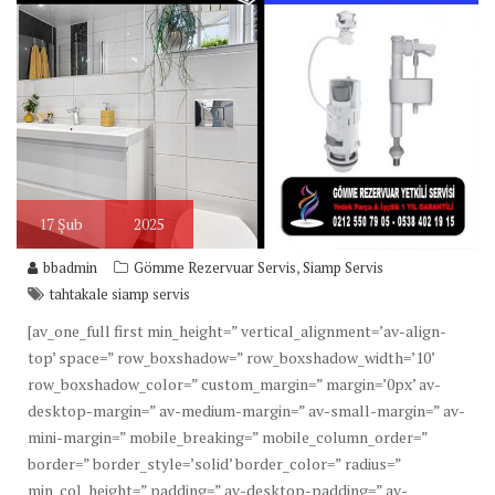
17
Şub
2025
,
bbadmin
Gömme Rezervuar Servis
Siamp Servis
tahtakale siamp servis
[av_one_full first min_height=” vertical_alignment=’av-align-
top’ space=” row_boxshadow=” row_boxshadow_width=’10’
row_boxshadow_color=” custom_margin=” margin=’0px’ av-
desktop-margin=” av-medium-margin=” av-small-margin=” av-
mini-margin=” mobile_breaking=” mobile_column_order=”
border=” border_style=’solid’ border_color=” radius=”
min_col_height=” padding=” av-desktop-padding=” av-