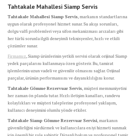
Tahtakale Mahallesi Siamp Servis
Tahtakale Mahallesi Siamp Servis
, markanın standartlarına
uygun olarak profesyonel hizmet sunar. Su akışı sorunları,
dolgu valfi problemleri veya sifon mekanizması arızaları gibi
her türlü sorunla ilgili deneyimli teknisyenler, hızlı ve etkili
çözümler sunar.
Firmamız
, Siamp ürünlerinin yetkili servisi olarak orijinal Siamp
yedek parçalarını kullanmaya özen gösterir. Bu, tamirat
işlemlerinin uzun vadeli ve güvenilir olmasını sağlar. Orijinal
parçalar, ürünün performansını ve dayanıklılığını korur.
Tahtakale Gömme Rezervuar Servis
, müşteri memnuniyetini
her zaman ön planda tutar. Hızlı iletişim kanalları, randevu
kolaylıkları ve müşteri taleplerine profesyonel yaklaşım,
kullanıcı deneyimini olumlu yönde etkiler.
Tahtakale Siamp Gömme Rezervuar Servisi
, markanın
güvenilirliğini sürdürmek ve kullanıcılara en iyi hizmeti sunmak
için önemli bir role sahiptir. Düzenli bakım ve profesyonel tamir