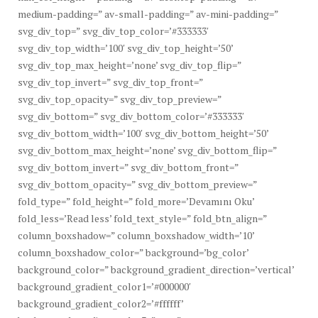
medium-padding=” av-small-padding=” av-mini-padding=”
svg_div_top=” svg_div_top_color=’#333333′
svg_div_top_width=’100′ svg_div_top_height=’50’
svg_div_top_max_height=’none’ svg_div_top_flip=”
svg_div_top_invert=” svg_div_top_front=”
svg_div_top_opacity=” svg_div_top_preview=”
svg_div_bottom=” svg_div_bottom_color=’#333333′
svg_div_bottom_width=’100′ svg_div_bottom_height=’50’
svg_div_bottom_max_height=’none’ svg_div_bottom_flip=”
svg_div_bottom_invert=” svg_div_bottom_front=”
svg_div_bottom_opacity=” svg_div_bottom_preview=”
fold_type=” fold_height=” fold_more=’Devamını Oku’
fold_less=’Read less’ fold_text_style=” fold_btn_align=”
column_boxshadow=” column_boxshadow_width=’10’
column_boxshadow_color=” background=’bg_color’
background_color=” background_gradient_direction=’vertical’
background_gradient_color1=’#000000′
background_gradient_color2=’#ffffff’