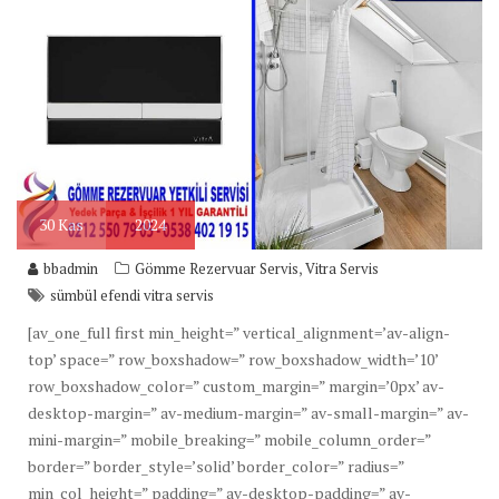
30
Kas
2024
,
bbadmin
Gömme Rezervuar Servis
Vitra Servis
sümbül efendi vitra servis
[av_one_full first min_height=” vertical_alignment=’av-align-
top’ space=” row_boxshadow=” row_boxshadow_width=’10’
row_boxshadow_color=” custom_margin=” margin=’0px’ av-
desktop-margin=” av-medium-margin=” av-small-margin=” av-
mini-margin=” mobile_breaking=” mobile_column_order=”
border=” border_style=’solid’ border_color=” radius=”
min_col_height=” padding=” av-desktop-padding=” av-