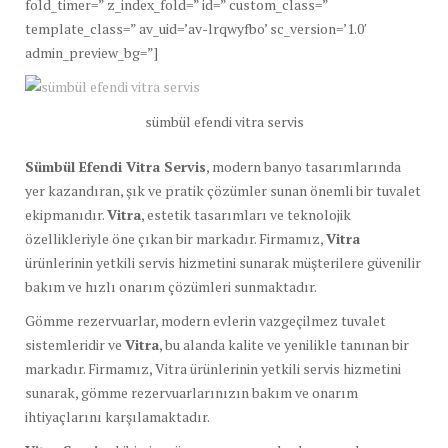
fold_timer=” z_index_fold=” id=” custom_class=”
template_class=” av_uid=’av-lrqwyfbo’ sc_version=’1.0′
admin_preview_bg=”]
sümbül efendi vitra servis
Sümbül Efendi Vitra Servis
, modern banyo tasarımlarında
yer kazandıran, şık ve pratik çözümler sunan önemli bir tuvalet
ekipmanıdır.
Vitra
, estetik tasarımları ve teknolojik
özellikleriyle öne çıkan bir markadır. Firmamız,
Vitra
ürünlerinin yetkili servis hizmetini sunarak müşterilere güvenilir
bakım ve hızlı onarım çözümleri sunmaktadır.
Gömme rezervuarlar, modern evlerin vazgeçilmez tuvalet
sistemleridir ve
Vitra
, bu alanda kalite ve yenilikle tanınan bir
markadır. Firmamız, Vitra ürünlerinin yetkili servis hizmetini
sunarak, gömme rezervuarlarınızın bakım ve onarım
ihtiyaçlarını karşılamaktadır.