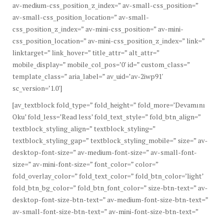
av-medium-css_position_z_index=” av-small-css_position=”
av-small-css_position_location=” av-small-
css_position_z_index=” av-mini-css_position=” av-mini-
css_position_location=” av-mini-css_position_z_index=” link=”
linktarget=” link_hover=” title_attr=” alt_attr=”
mobile_display=” mobile_col_pos=’0′ id=” custom_class=”
template_class=” aria_label=” av_uid=’av-2iwp91′
sc_version=’1.0′]
[av_textblock fold_type=” fold_height=” fold_more=’Devamını
Oku’ fold_less=’Read less’ fold_text_style=” fold_btn_align=”
textblock_styling_align=” textblock_styling=”
textblock_styling_gap=” textblock_styling_mobile=” size=” av-
desktop-font-size=” av-medium-font-size=” av-small-font-
size=” av-mini-font-size=” font_color=” color=”
fold_overlay_color=” fold_text_color=” fold_btn_color=’light’
fold_btn_bg_color=” fold_btn_font_color=” size-btn-text=” av-
desktop-font-size-btn-text=” av-medium-font-size-btn-text=”
av-small-font-size-btn-text=” av-mini-font-size-btn-text=”