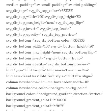
medium-padding=” av-small-padding=” av-mini-padding=”
svg_div_top=” svg_div_top_color=’#333333′
svg_div_top_width=’100′ svg_div_top_height=’50’
svg_div_top_max_height=’none’ svg_div_top_flip=”
svg_div_top_invert=” svg_div_top_front=”
svg_div_top_opacity=” svg_div_top_preview=”
svg_div_bottom=” svg_div_bottom_color=’#333333′
svg_div_bottom_width=’100′ svg_div_bottom_height=’50’
svg_div_bottom_max_height=’none’ svg_div_bottom_flip=”
svg_div_bottom_invert=” svg_div_bottom_front=”
svg_div_bottom_opacity=” svg_div_bottom_preview=”
fold_type=” fold_height=” fold_more=’Devamını Oku’
fold_less=’Read less’ fold_text_style=” fold_btn_align=”
column_boxshadow=” column_boxshadow_width=’10’
column_boxshadow_color=” background=’bg_color’
background_color=” background_gradient_direction=’vertical’
background_gradient_color1=’#000000′
background_gradient_color2=’#ffffff’