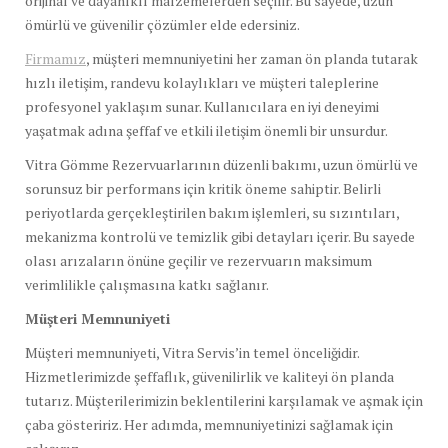
orijinal ve dayanıklı malzemelerden seçilir. Bu sayede, uzun
ömürlü ve güvenilir çözümler elde edersiniz.
Firmamız
, müşteri memnuniyetini her zaman ön planda tutarak
hızlı iletişim, randevu kolaylıkları ve müşteri taleplerine
profesyonel yaklaşım sunar. Kullanıcılara en iyi deneyimi
yaşatmak adına şeffaf ve etkili iletişim önemli bir unsurdur.
Vitra Gömme Rezervuarlarının düzenli bakımı, uzun ömürlü ve
sorunsuz bir performans için kritik öneme sahiptir. Belirli
periyotlarda gerçekleştirilen bakım işlemleri, su sızıntıları,
mekanizma kontrolü ve temizlik gibi detayları içerir. Bu sayede
olası arızaların önüne geçilir ve rezervuarın maksimum
verimlilikle çalışmasına katkı sağlanır.
Müşteri Memnuniyeti
Müşteri memnuniyeti, Vitra Servis’in temel önceliğidir.
Hizmetlerimizde şeffaflık, güvenilirlik ve kaliteyi ön planda
tutarız. Müşterilerimizin beklentilerini karşılamak ve aşmak için
çaba gösteririz. Her adımda, memnuniyetinizi sağlamak için