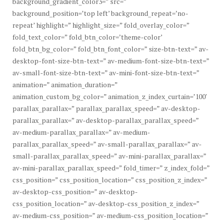
background_gradient_color3=” src=”
background_position=’top left’ background_repeat=’no-
repeat’ highlight=” highlight_size=” fold_overlay_color=”
fold_text_color=” fold_btn_color=’theme-color’
fold_btn_bg_color=” fold_btn_font_color=” size-btn-text=” av-
desktop-font-size-btn-text=” av-medium-font-size-btn-text=”
av-small-font-size-btn-text=” av-mini-font-size-btn-text=”
animation=” animation_duration=”
animation_custom_bg_color=” animation_z_index_curtain=’100′
parallax_parallax=” parallax_parallax_speed=” av-desktop-
parallax_parallax=” av-desktop-parallax_parallax_speed=”
av-medium-parallax_parallax=” av-medium-
parallax_parallax_speed=” av-small-parallax_parallax=” av-
small-parallax_parallax_speed=” av-mini-parallax_parallax=”
av-mini-parallax_parallax_speed=” fold_timer=” z_index_fold=”
css_position=” css_position_location=” css_position_z_index=”
av-desktop-css_position=” av-desktop-
css_position_location=” av-desktop-css_position_z_index=”
av-medium-css_position=” av-medium-css_position_location=”