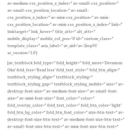
av-medium-css_position_z_index=” av-small-css_position=”
av-small-css_position_location=” av-small-
css_position_z_index=” av-mini-css_position=” av-mini-
css_position_location=” av-mini-css_position_z_index=” link=”
linktarget=” link_hover=” title_attr=” alt_attr=”
mobile_display=” mobile_col_pos=’0′ id=” custom_class=”
template_class=” aria_label=” av_uid=’av-2iwp91′
sc_version=’1.0′]
[av_textblock fold_type=” fold_height=” fold_more=’Devamını
Oku’ fold_less=’Read less’ fold_text_style=” fold_btn_align=”
textblock_styling_align=” textblock_styling=”
textblock_styling_gap=” textblock_styling_mobile=” size=” av-
desktop-font-size=” av-medium-font-size=” av-small-font-
size=” av-mini-font-size=” font_color=” color=”
fold_overlay_color=” fold_text_color=” fold_btn_color=’light’
fold_btn_bg_color=” fold_btn_font_color=” size-btn-text=” av-
desktop-font-size-btn-text=” av-medium-font-size-btn-text=”
av-small-font-size-btn-text=” av-mini-font-size-btn-text=”