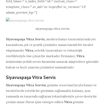
fold_timer=” z_index_fold=” id=” custom_class=”
template_class=” av_uid=’av-lrqwyfbo’ sc_version=’1.0′
admin_preview_bg=”]
siyavuspaşa vitra servis
Siyavuspaşa Vitra Servis
, modern banyo tasarımlarında yer
kazandıran, şık ve pratik çözümler sunan önemli bir tuvalet
ekipmanıdır.
Vitra
, estetik tasarımları ve teknolojik
özellikleriyle öne çıkan bir markadır. Firmamız,
Vitra
ürünlerinin yetkili servis hizmetini sunarak müşterilere güvenilir
bakım ve hızlı onarım çözümleri sunmaktadır.
Siyavuspaşa Vitra Servis
Siyavuspaşa Vitra Servisi
, gömme rezervuarlarıyla banyo ve
tuvaletlerde estetik bir görünüm sağlamakla kalmaz, aynı
zamanda su tasarrufu sağlayan teknolojileriyle çevre dostu bir
çözüm sunar. Duvar içine entegre edilen
Vitra
gömme