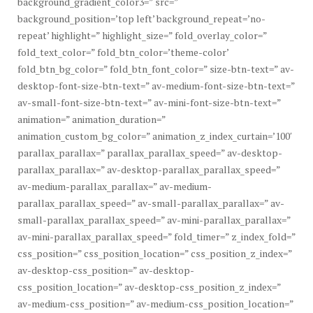
background_gradient_color3=” src=”
background_position=’top left’ background_repeat=’no-
repeat’ highlight=” highlight_size=” fold_overlay_color=”
fold_text_color=” fold_btn_color=’theme-color’
fold_btn_bg_color=” fold_btn_font_color=” size-btn-text=” av-
desktop-font-size-btn-text=” av-medium-font-size-btn-text=”
av-small-font-size-btn-text=” av-mini-font-size-btn-text=”
animation=” animation_duration=”
animation_custom_bg_color=” animation_z_index_curtain=’100′
parallax_parallax=” parallax_parallax_speed=” av-desktop-
parallax_parallax=” av-desktop-parallax_parallax_speed=”
av-medium-parallax_parallax=” av-medium-
parallax_parallax_speed=” av-small-parallax_parallax=” av-
small-parallax_parallax_speed=” av-mini-parallax_parallax=”
av-mini-parallax_parallax_speed=” fold_timer=” z_index_fold=”
css_position=” css_position_location=” css_position_z_index=”
av-desktop-css_position=” av-desktop-
css_position_location=” av-desktop-css_position_z_index=”
av-medium-css_position=” av-medium-css_position_location=”