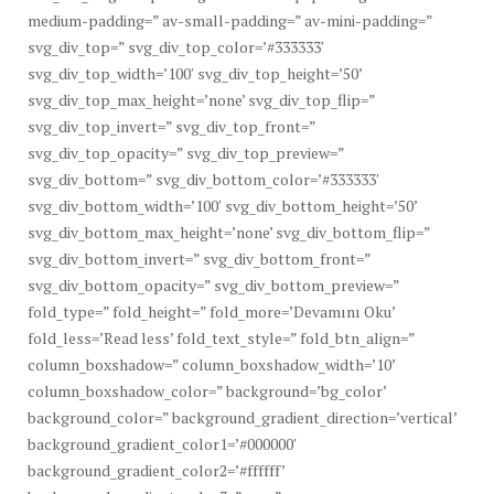
medium-padding=” av-small-padding=” av-mini-padding=”
svg_div_top=” svg_div_top_color=’#333333′
svg_div_top_width=’100′ svg_div_top_height=’50’
svg_div_top_max_height=’none’ svg_div_top_flip=”
svg_div_top_invert=” svg_div_top_front=”
svg_div_top_opacity=” svg_div_top_preview=”
svg_div_bottom=” svg_div_bottom_color=’#333333′
svg_div_bottom_width=’100′ svg_div_bottom_height=’50’
svg_div_bottom_max_height=’none’ svg_div_bottom_flip=”
svg_div_bottom_invert=” svg_div_bottom_front=”
svg_div_bottom_opacity=” svg_div_bottom_preview=”
fold_type=” fold_height=” fold_more=’Devamını Oku’
fold_less=’Read less’ fold_text_style=” fold_btn_align=”
column_boxshadow=” column_boxshadow_width=’10’
column_boxshadow_color=” background=’bg_color’
background_color=” background_gradient_direction=’vertical’
background_gradient_color1=’#000000′
background_gradient_color2=’#ffffff’