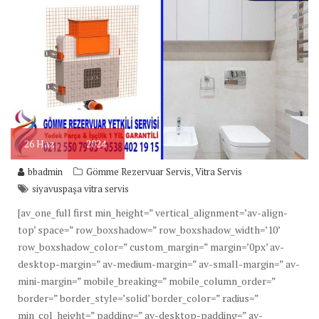
26
Haz
2024
,
bbadmin
Gömme Rezervuar Servis
Vitra Servis
siyavuspaşa vitra servis
[av_one_full first min_height=” vertical_alignment=’av-align-
top’ space=” row_boxshadow=” row_boxshadow_width=’10’
row_boxshadow_color=” custom_margin=” margin=’0px’ av-
desktop-margin=” av-medium-margin=” av-small-margin=” av-
mini-margin=” mobile_breaking=” mobile_column_order=”
border=” border_style=’solid’ border_color=” radius=”
min_col_height=” padding=” av-desktop-padding=” av-