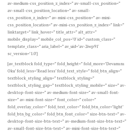
av-medium-css_position_z_index=” av-small-css_position=”
av-small-css_position_location=” av-small-
css_position_z_index=” av-mini-css_position=” av-mini-
css_position_location=” av-mini-css_position_z_index=” link=”
linktarget=” link_hover=” title_attr=” alt_attr=”
mobile_display=” mobile_col_pos=’0′ id=” custom_class=”
template_class=” aria_label=” av_uid=’av-2iwp91′
sc_version=’1.0′]
[av_textblock fold_type=” fold_height=” fold_more=’Devamını
Oku’ fold_less=’Read less’ fold_text_style=” fold_btn_align=”
textblock_styling_align=” textblock_styling=”
textblock_styling_gap=” textblock_styling_mobile=” size=” av-
desktop-font-size=” av-medium-font-size=” av-small-font-
size=” av-mini-font-size=” font_color=” color=”
fold_overlay_color=” fold_text_color=” fold_btn_color=’light’
fold_btn_bg_color=” fold_btn_font_color=” size-btn-text=” av-
desktop-font-size-btn-text=” av-medium-font-size-btn-text=”
av-small-font-size-btn-text=” av-mini-font-size-btn-text=”