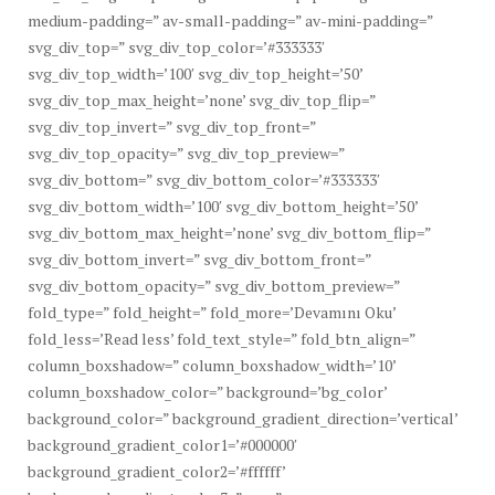
medium-padding=” av-small-padding=” av-mini-padding=”
svg_div_top=” svg_div_top_color=’#333333′
svg_div_top_width=’100′ svg_div_top_height=’50’
svg_div_top_max_height=’none’ svg_div_top_flip=”
svg_div_top_invert=” svg_div_top_front=”
svg_div_top_opacity=” svg_div_top_preview=”
svg_div_bottom=” svg_div_bottom_color=’#333333′
svg_div_bottom_width=’100′ svg_div_bottom_height=’50’
svg_div_bottom_max_height=’none’ svg_div_bottom_flip=”
svg_div_bottom_invert=” svg_div_bottom_front=”
svg_div_bottom_opacity=” svg_div_bottom_preview=”
fold_type=” fold_height=” fold_more=’Devamını Oku’
fold_less=’Read less’ fold_text_style=” fold_btn_align=”
column_boxshadow=” column_boxshadow_width=’10’
column_boxshadow_color=” background=’bg_color’
background_color=” background_gradient_direction=’vertical’
background_gradient_color1=’#000000′
background_gradient_color2=’#ffffff’