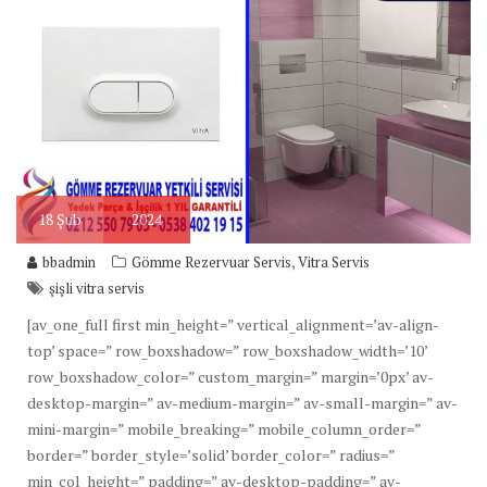
18
Şub
2024
,
bbadmin
Gömme Rezervuar Servis
Vitra Servis
şişli vitra servis
[av_one_full first min_height=” vertical_alignment=’av-align-
top’ space=” row_boxshadow=” row_boxshadow_width=’10’
row_boxshadow_color=” custom_margin=” margin=’0px’ av-
desktop-margin=” av-medium-margin=” av-small-margin=” av-
mini-margin=” mobile_breaking=” mobile_column_order=”
border=” border_style=’solid’ border_color=” radius=”
min_col_height=” padding=” av-desktop-padding=” av-