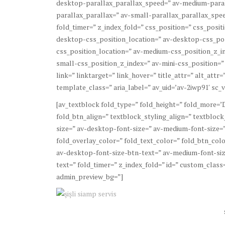
desktop-parallax_parallax_speed=” av-medium-paral
parallax_parallax=” av-small-parallax_parallax_spee
fold_timer=” z_index_fold=” css_position=” css_posit
desktop-css_position_location=” av-desktop-css_po
css_position_location=” av-medium-css_position_z_in
small-css_position_z_index=” av-mini-css_position=”
link=” linktarget=” link_hover=” title_attr=” alt_att
template_class=” aria_label=” av_uid=’av-2iwp91′ sc_ve
[av_textblock fold_type=” fold_height=” fold_more=’D
fold_btn_align=” textblock_styling_align=” textbloc
size=” av-desktop-font-size=” av-medium-font-size=”
fold_overlay_color=” fold_text_color=” fold_btn_colo
av-desktop-font-size-btn-text=” av-medium-font-siz
text=” fold_timer=” z_index_fold=” id=” custom_class=
admin_preview_bg=”]