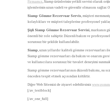
Firmamız
, Siamp ürünlerinin yetkili servisi olarak or
işlemlerinin uzun vadeli ve güvenilir olmasını sağlar. 
Siamp Gömme Rezervuar Servis
, müşteri memnuniye
kolaylıkları ve müşteri taleplerine profesyonel yakla
Şişli Siamp Gömme Rezervuar Servisi
, markanın gü
önemli bir role sahiptir. Düzenli bakım ve profesyone
sorunsuz bir şekilde kullanılabilir.
Siamp
, uzun yıllardır kaliteli gömme rezervuarları il
Siamp gömme rezervuarları da bakım ve onarım gerekt
ve kullanıcılara sorunsuz bir tuvalet deneyimi sunmak
Siamp gömme rezervuarlarının düzenli bakımı, su sız
önceden tespit etmek açısından kritiktir.
Diğer Web Sitemizi de ziyaret edebilirsiniz
www.gomme
[/av_textblock]
[/av_one_full]