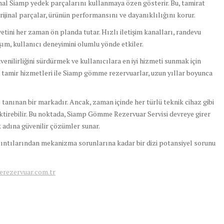
ijinal Siamp yedek parçalarını kullanmaya özen gösterir. Bu, tamirat
Orijinal parçalar, ürünün performansını ve dayanıklılığını korur.
tini her zaman ön planda tutar. Hızlı iletişim kanalları, randevu
şım, kullanıcı deneyimini olumlu yönde etkiler.
venilirliğini sürdürmek ve kullanıcılara en iyi hizmeti sunmak için
l tamir hizmetleri ile Siamp gömme rezervuarlar, uzun yıllar boyunca
e tanınan bir markadır. Ancak, zaman içinde her türlü teknik cihaz gibi
irebilir. Bu noktada, Siamp Gömme Rezervuar Servisi devreye girer
 adına güvenilir çözümler sunar.
ıntılarından mekanizma sorunlarına kadar bir dizi potansiyel sorunu
rezervuar.com.tr