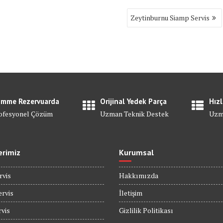
Zeytinburnu Siamp Servis
mme Rezervuarda
Orijinal Yedek Parça
Hızl
ofesyonel Çözüm
Uzman Teknik Destek
Uzm
erimiz
Kurumsal
rvis
Hakkımızda
rvis
İletişim
rvis
Gizlilik Politikası