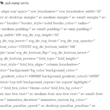
şişli siamp servis
’av-align-top’ space=” row_boxshadow=” row_boxshadow_width=’10’
x’ av-desktop-margin=” av-medium-margin=” av-small-margin=” av-
=” border=” border_style=’solid’ border_color=” radius=”
v-medium-padding=” av-small-padding=” av-mini-padding=”
p_width=’100′ svg_div_top_height=’50’
g_div_top_invert=” svg_div_top_front=” svg_div_top_opacity=”
tom_color=’#333333′ svg_div_bottom_width=’100′
ht=’none’ svg_div_bottom_flip=” svg_div_bottom_invert=”
g_div_bottom_preview=” fold_type=” fold_height=”
d_text_style=” fold_btn_align=” column_boxshadow=”
lor=” background=’bg_color’ background_color=”
_gradient_color1=’#000000′ background_gradient_color2=’#ffffff’
tion=’top left’ background_repeat=’no-repeat’ highlight=”
or=” fold_btn_color=’theme-color’ fold_btn_bg_color=”
ont-size-btn-text=” av-medium-font-size-btn-text=” av-small-font-
ion=” animation_duration=” animation_custom_bg_color=”
 parallax_parallax_speed=” av-desktop-parallax_parallax=” av-