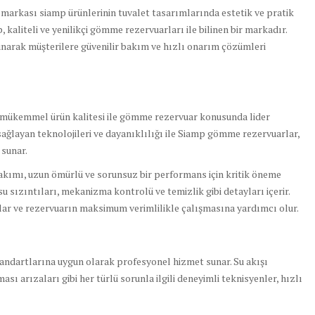
rkası siamp ürünlerinin tuvalet tasarımlarında estetik ve pratik
kaliteli ve yenilikçi gömme rezervuarları ile bilinen bir markadır.
sunarak müşterilere güvenilir bakım ve hızlı onarım çözümleri
e mükemmel ürün kalitesi ile gömme rezervuar konusunda lider
 sağlayan teknolojileri ve dayanıklılığı ile Siamp gömme rezervuarlar,
 sunar.
bakımı, uzun ömürlü ve sorunsuz bir performans için kritik öneme
 su sızıntıları, mekanizma kontrolü ve temizlik gibi detayları içerir.
ğlar ve rezervuarın maksimum verimlilikle çalışmasına yardımcı olur.
andartlarına uygun olarak profesyonel hizmet sunar. Su akışı
sı arızaları gibi her türlü sorunla ilgili deneyimli teknisyenler, hızlı