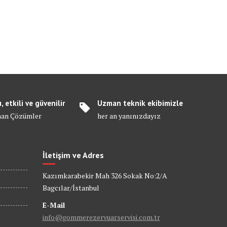
ı, etkili ve güvenilir
Uzman teknik ekibimizle
an Çözümler
her an yanınızdayız
İletişim ve Adres
Kazımkarabekir Mah 326 Sokak No:2/A
Bagcılar/İstanbul
E-Mail
info@gommerezervuarservisi.com.tr