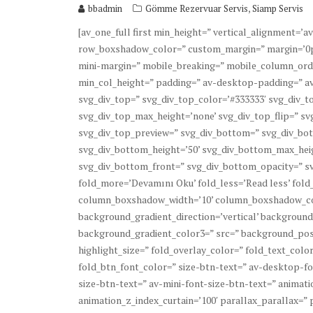
,
bbadmin
Gömme Rezervuar Servis
Siamp Servis
[av_one_full first min_height=” vertical_alignment=
row_boxshadow_color=” custom_margin=” margin=’0p
mini-margin=” mobile_breaking=” mobile_column_order
min_col_height=” padding=” av-desktop-padding=” a
svg_div_top=” svg_div_top_color=’#333333′ svg_div_to
svg_div_top_max_height=’none’ svg_div_top_flip=” sv
svg_div_top_preview=” svg_div_bottom=” svg_div_bot
svg_div_bottom_height=’50’ svg_div_bottom_max_heig
svg_div_bottom_front=” svg_div_bottom_opacity=” sv
fold_more=’Devamını Oku’ fold_less=’Read less’ fol
column_boxshadow_width=’10’ column_boxshadow_co
background_gradient_direction=’vertical’ background
background_gradient_color3=” src=” background_posi
highlight_size=” fold_overlay_color=” fold_text_col
fold_btn_font_color=” size-btn-text=” av-desktop-f
size-btn-text=” av-mini-font-size-btn-text=” animat
animation_z_index_curtain=’100′ parallax_parallax=”