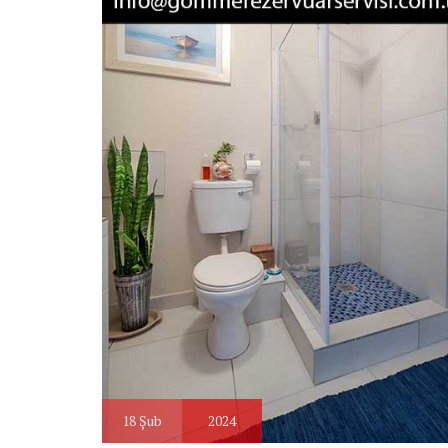
18
Şub
2024