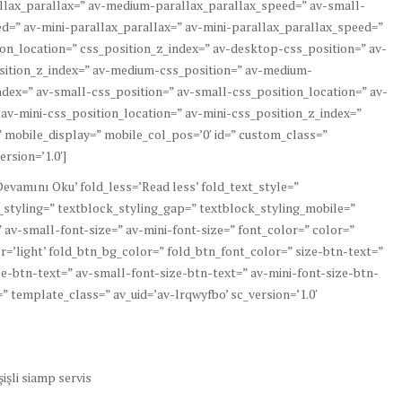
lax_parallax=” av-medium-parallax_parallax_speed=” av-small-
d=” av-mini-parallax_parallax=” av-mini-parallax_parallax_speed=”
ion_location=” css_position_z_index=” av-desktop-css_position=” av-
sition_z_index=” av-medium-css_position=” av-medium-
dex=” av-small-css_position=” av-small-css_position_location=” av-
 av-mini-css_position_location=” av-mini-css_position_z_index=”
r=” mobile_display=” mobile_col_pos=’0′ id=” custom_class=”
rsion=’1.0′]
evamını Oku’ fold_less=’Read less’ fold_text_style=”
k_styling=” textblock_styling_gap=” textblock_styling_mobile=”
 av-small-font-size=” av-mini-font-size=” font_color=” color=”
r=’light’ fold_btn_bg_color=” fold_btn_font_color=” size-btn-text=”
e-btn-text=” av-small-font-size-btn-text=” av-mini-font-size-btn-
” template_class=” av_uid=’av-lrqwyfbo’ sc_version=’1.0′
şişli siamp servis