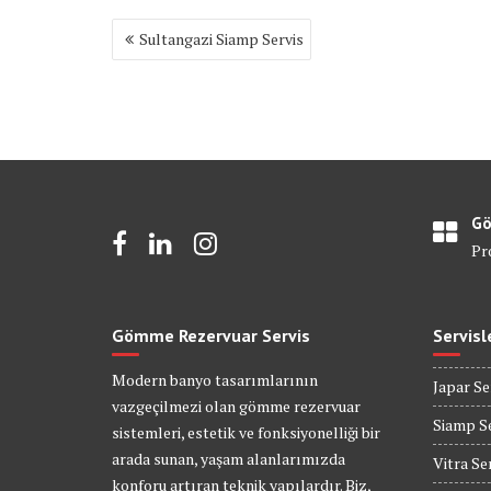
Yazı
Sultangazi Siamp Servis
gezinmesi
Gö
Pr
Gömme Rezervuar Servis
Servisl
Modern banyo tasarımlarının
Japar Se
vazgeçilmezi olan gömme rezervuar
Siamp Se
sistemleri, estetik ve fonksiyonelliği bir
arada sunan, yaşam alanlarımızda
Vitra Se
konforu artıran teknik yapılardır. Biz,