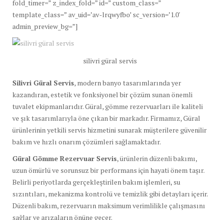
fold_timer=” z_index_fold=” id=” custom_class=”
template_class=” av_uid=’av-lrqwyfbo’ sc_version=’1.0′
admin_preview_bg=”]
silivri güral servis
Silivri Güral Servis
, modern banyo tasarımlarında yer
kazandıran, estetik ve fonksiyonel bir çözüm sunan önemli
tuvalet ekipmanlarıdır. Güral, gömme rezervuarları ile kaliteli
ve şık tasarımlarıyla öne çıkan bir markadır. Firmamız, Güral
ürünlerinin yetkili servis hizmetini sunarak müşterilere güvenilir
bakım ve hızlı onarım çözümleri sağlamaktadır.
Güral Gömme Rezervuar Servis
, ürünlerin düzenli bakımı,
uzun ömürlü ve sorunsuz bir performans için hayati önem taşır.
Belirli periyotlarda gerçekleştirilen bakım işlemleri, su
sızıntıları, mekanizma kontrolü ve temizlik gibi detayları içerir.
Düzenli bakım, rezervuarın maksimum verimlilikle çalışmasını
sağlar ve arızaların önüne geçer.