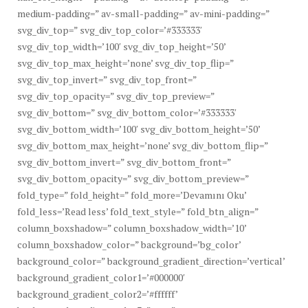
medium-padding=” av-small-padding=” av-mini-padding=”
svg_div_top=” svg_div_top_color=’#333333′
svg_div_top_width=’100′ svg_div_top_height=’50’
svg_div_top_max_height=’none’ svg_div_top_flip=”
svg_div_top_invert=” svg_div_top_front=”
svg_div_top_opacity=” svg_div_top_preview=”
svg_div_bottom=” svg_div_bottom_color=’#333333′
svg_div_bottom_width=’100′ svg_div_bottom_height=’50’
svg_div_bottom_max_height=’none’ svg_div_bottom_flip=”
svg_div_bottom_invert=” svg_div_bottom_front=”
svg_div_bottom_opacity=” svg_div_bottom_preview=”
fold_type=” fold_height=” fold_more=’Devamını Oku’
fold_less=’Read less’ fold_text_style=” fold_btn_align=”
column_boxshadow=” column_boxshadow_width=’10’
column_boxshadow_color=” background=’bg_color’
background_color=” background_gradient_direction=’vertical’
background_gradient_color1=’#000000′
background_gradient_color2=’#ffffff’