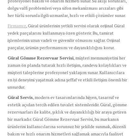
profesyonel bakım ve onarım hizmeti sunar. Su akışı sorunları,
dolgu valfi problemleri veya sifon mekanizması arızaları gibi
her türlü sorunla ilgili uzmanlar, hızlı ve etkili çözümler sunar.
Firmamız
, Güral ürünlerinin yetkili servisi olarak orijinal Güral
yedek parçalarını kullanmaya özen gösterir. Bu, tamirat
işlemlerinin uzun vadeli ve güvenilir olmasını sağlar. Orijinal
parçalar, ürünün performansını ve dayanıklılığını korur.
Güral Gömme Rezervuar Servisi
, müşteri memnuniyetini her
zaman ön planda tutarak hızlı iletişim, randevu kolaylıkları ve
müşteri taleplerine profesyonel yaklaşım sunar. Kullanıcılara
en iyi deneyimi yaşatmak adına şeffaf ve etkili iletişim önemli bir
unsurdur.
Güral Servis
, modern ev tasarımlarında hijyen, tasarruf ve
estetik açıdan tercih edilen tuvalet sistemleridir. Güral, gömme
rezervuarları ile kalite, şıklık ve dayanıklılığı bir araya getiren
bir markadır. Güral Gömme Rezervuar Servisi, bu markanın
ürünlerini kullanıcılarına sorunsuz bir şekilde sunmak, düzenli
bakım ve hızlı onarım hizmetleri sağlamak amacıyla faaliyet