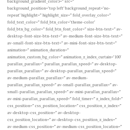
background_gradient_color3=” src=”
background_position=’top left’ background_repeat=’no-
repeat’ highlight=” highlight_size=” fold_overlay_color=”
fold_text_color=” fold_btn_color=’theme-color’
fold_btn_bg_color=” fold_btn_font_color=” size-btn-text=” av-
desktop-font-size-btn-text=” av-medium-font-size-btn-text=”
av-small-font-size-btn-text=” av-mini-font-size-btn-text=”
animation=” animation_duration=”
animation_custom_bg_color=” animation_z_index_curtain=’100′
parallax_parallax=” parallax_parallax_speed=” av-desktop-
parallax_parallax=” av-desktop-parallax_parallax_speed=”
av-medium-parallax_parallax=” av-medium-
parallax_parallax_speed=” av-small-parallax_parallax=” av-
small-parallax_parallax_speed=” av-mini-parallax_parallax=”
av-mini-parallax_parallax_speed=” fold_timer=” z_index_fold=”
css_position=” css_position_location=” css_position_z_index=”
av-desktop-css_position=” av-desktop-
css_position_location=” av-desktop-css_position_z_index=”
av-medium-css_position=” av-medium-css_position_location=”