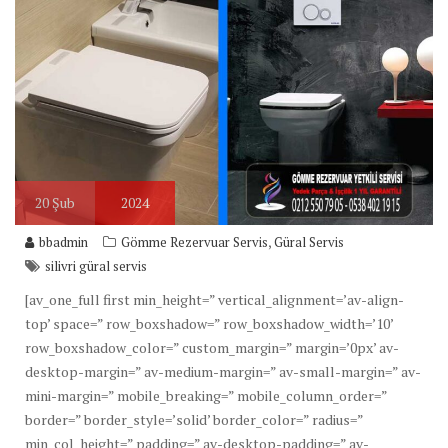
20
Şub
2024
,
bbadmin
Gömme Rezervuar Servis
Güral Servis
silivri güral servis
[av_one_full first min_height=” vertical_alignment=’av-align-
top’ space=” row_boxshadow=” row_boxshadow_width=’10’
row_boxshadow_color=” custom_margin=” margin=’0px’ av-
desktop-margin=” av-medium-margin=” av-small-margin=” av-
mini-margin=” mobile_breaking=” mobile_column_order=”
border=” border_style=’solid’ border_color=” radius=”
min_col_height=” padding=” av-desktop-padding=” av-