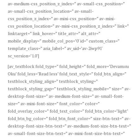
av-medium-css_position_z_index=” av-small-css_position=”
av-small-css_position_location=” av-small-
css_position_z_index=” av-mini-css_position=” av-mini-
css_position_location=” av-mini-css_position_z_index=” link=”
linktarget=” link_hover=” title_attr=” alt_attr=”
mobile_display=” mobile_col_pos=’0′ id=” custom_class=”
template_class=” aria_label=” av_uid=’av-2iwp91′
sc_version=’1.0′]
[av_textblock fold_type=” fold_height=” fold_more=’Devamını
Oku’ fold_less=’Read less’ fold_text_style=” fold_btn_align=”
textblock_styling_align=” textblock_styling=”
textblock_styling_gap=” textblock_styling_mobile=” size=” av-
desktop-font-size=” av-medium-font-size=” av-small-font-
size=” av-mini-font-size=” font_color=” color=”
fold_overlay_color=” fold_text_color=” fold_btn_color=’light’
fold_btn_bg_color=” fold_btn_font_color=” size-btn-text=” av-
desktop-font-size-btn-text=” av-medium-font-size-btn-text=”
av-small-font-size-btn-text=” av-mini-font-size-btn-text=”