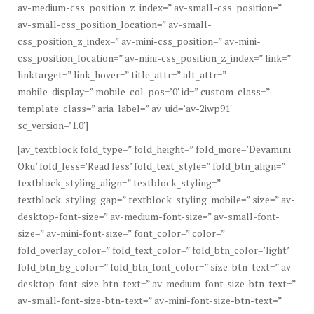
av-medium-css_position_z_index=” av-small-css_position=”
av-small-css_position_location=” av-small-
css_position_z_index=” av-mini-css_position=” av-mini-
css_position_location=” av-mini-css_position_z_index=” link=”
linktarget=” link_hover=” title_attr=” alt_attr=”
mobile_display=” mobile_col_pos=’0′ id=” custom_class=”
template_class=” aria_label=” av_uid=’av-2iwp91′
sc_version=’1.0′]
[av_textblock fold_type=” fold_height=” fold_more=’Devamını
Oku’ fold_less=’Read less’ fold_text_style=” fold_btn_align=”
textblock_styling_align=” textblock_styling=”
textblock_styling_gap=” textblock_styling_mobile=” size=” av-
desktop-font-size=” av-medium-font-size=” av-small-font-
size=” av-mini-font-size=” font_color=” color=”
fold_overlay_color=” fold_text_color=” fold_btn_color=’light’
fold_btn_bg_color=” fold_btn_font_color=” size-btn-text=” av-
desktop-font-size-btn-text=” av-medium-font-size-btn-text=”
av-small-font-size-btn-text=” av-mini-font-size-btn-text=”