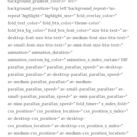
background_gradient_color3=” src=”
background_position=’top left’ background_repeat=’no-
repeat’ highlight=” highlight_size=” fold_overlay_color=”
fold_text_color=” fold_btn_color=’theme-color’
fold_btn_bg_color=” fold_btn_font_color=” size-btn-text=” av-
desktop-font-size-btn-text=” av-medium-font-size-btn-text=”
av-small-font-size-btn-text=” av-mini-font-size-btn-text=”
animation=” animation_duration=”
animation_custom_bg_color=” animation_z_index_curtain=’100′
parallax_parallax=” parallax_parallax_speed=” av-desktop-
parallax_parallax=” av-desktop-parallax_parallax_speed=”
av-medium-parallax_parallax=” av-medium-
parallax_parallax_speed=” av-small-parallax_parallax=” av-
small-parallax_parallax_speed=” av-mini-parallax_parallax=”
av-mini-parallax_parallax_speed=” fold_timer=” z_index_fold=”
css_position=” css_position_location=” css_position_z_index=”
av-desktop-css_position=” av-desktop-
css_position_location=” av-desktop-css_position_z_index=”
av-medium-css_position=” av-medium-css_position_location=”