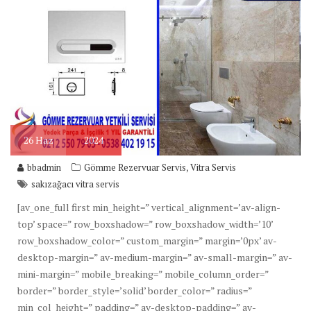
26
Haz
2024
,
bbadmin
Gömme Rezervuar Servis
Vitra Servis
sakızağacı vitra servis
[av_one_full first min_height=” vertical_alignment=’av-align-
top’ space=” row_boxshadow=” row_boxshadow_width=’10’
row_boxshadow_color=” custom_margin=” margin=’0px’ av-
desktop-margin=” av-medium-margin=” av-small-margin=” av-
mini-margin=” mobile_breaking=” mobile_column_order=”
border=” border_style=’solid’ border_color=” radius=”
min_col_height=” padding=” av-desktop-padding=” av-