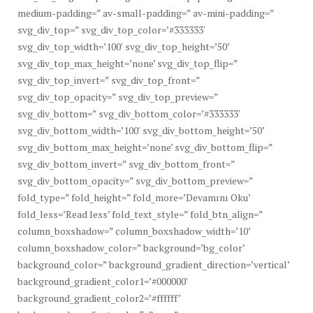
medium-padding=” av-small-padding=” av-mini-padding=”
svg_div_top=” svg_div_top_color=’#333333′
svg_div_top_width=’100′ svg_div_top_height=’50’
svg_div_top_max_height=’none’ svg_div_top_flip=”
svg_div_top_invert=” svg_div_top_front=”
svg_div_top_opacity=” svg_div_top_preview=”
svg_div_bottom=” svg_div_bottom_color=’#333333′
svg_div_bottom_width=’100′ svg_div_bottom_height=’50’
svg_div_bottom_max_height=’none’ svg_div_bottom_flip=”
svg_div_bottom_invert=” svg_div_bottom_front=”
svg_div_bottom_opacity=” svg_div_bottom_preview=”
fold_type=” fold_height=” fold_more=’Devamını Oku’
fold_less=’Read less’ fold_text_style=” fold_btn_align=”
column_boxshadow=” column_boxshadow_width=’10’
column_boxshadow_color=” background=’bg_color’
background_color=” background_gradient_direction=’vertical’
background_gradient_color1=’#000000′
background_gradient_color2=’#ffffff’