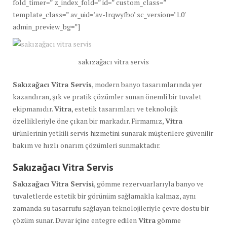
fold_timer=” z_index_fold=” id=” custom_class=”
template_class=” av_uid=’av-lrqwyfbo’ sc_version=’1.0′
admin_preview_bg=”]
sakızağacı vitra servis
Sakızağacı Vitra Servis
, modern banyo tasarımlarında yer
kazandıran, şık ve pratik çözümler sunan önemli bir tuvalet
ekipmanıdır.
Vitra
, estetik tasarımları ve teknolojik
özellikleriyle öne çıkan bir markadır. Firmamız,
Vitra
ürünlerinin yetkili servis hizmetini sunarak müşterilere güvenilir
bakım ve hızlı onarım çözümleri sunmaktadır.
Sakızağacı Vitra Servis
Sakızağacı Vitra Servisi
, gömme rezervuarlarıyla banyo ve
tuvaletlerde estetik bir görünüm sağlamakla kalmaz, aynı
zamanda su tasarrufu sağlayan teknolojileriyle çevre dostu bir
çözüm sunar. Duvar içine entegre edilen
Vitra
gömme