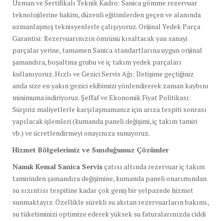
Uzman ve Sertifikalı Teknik Kadro: Sanica gömme rezervuar
teknolojilerine hakim, düzenli eğitimlerden geçen ve alanında
uzmanlaşmış teknisyenlerle çalışıyoruz. Orijinal Yedek Parça
Garantisi: Rezervuarınızın ömrünü kısaltacak yan sanayi
parçalar yerine, tamamen Sanica standartlarına uygun orijinal
şamandıra, boşaltma grubu ve iç takım yedek parçaları
kullanıyoruz. Hızlı ve Gezici Servis Ağı: İletişime geçtiğiniz
anda size en yakın gezici ekibimizi yönlendirerek zaman kaybını
minimuma indiriyoruz. Şeffaf ve Ekonomik Fiyat Politikası:
Sürpriz maliyetlerle karşılaşmamanız için arıza tespiti sonrası
yapılacak işlemleri (kumanda paneli değişimi, iç takım tamiri
vb.) ve ücretlendirmeyi onayınıza sunuyoruz.
Hizmet Bölgelerimiz ve Sunduğumuz Çözümler
Namık Kemal Sanica Servis
çatısı altında rezervuar iç takım
tamirinden şamandıra değişimine, kumanda paneli onarımından
su sızıntısı tespitine kadar çok geniş bir yelpazede hizmet
sunmaktayız. Özellikle sürekli su akıtan rezervuarların bakımı,
su tüketiminizi optimize ederek yüksek su faturalarınızda ciddi