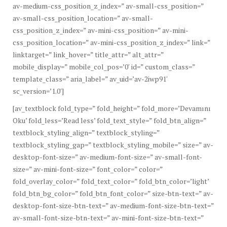
av-medium-css_position_z_index=” av-small-css_position=”
av-small-css_position_location=” av-small-
css_position_z_index=” av-mini-css_position=” av-mini-
css_position_location=” av-mini-css_position_z_index=” link=”
linktarget=” link_hover=” title_attr=” alt_attr=”
mobile_display=” mobile_col_pos=’0′ id=” custom_class=”
template_class=” aria_label=” av_uid=’av-2iwp91′
sc_version=’1.0′]
[av_textblock fold_type=” fold_height=” fold_more=’Devamını
Oku’ fold_less=’Read less’ fold_text_style=” fold_btn_align=”
textblock_styling_align=” textblock_styling=”
textblock_styling_gap=” textblock_styling_mobile=” size=” av-
desktop-font-size=” av-medium-font-size=” av-small-font-
size=” av-mini-font-size=” font_color=” color=”
fold_overlay_color=” fold_text_color=” fold_btn_color=’light’
fold_btn_bg_color=” fold_btn_font_color=” size-btn-text=” av-
desktop-font-size-btn-text=” av-medium-font-size-btn-text=”
av-small-font-size-btn-text=” av-mini-font-size-btn-text=”