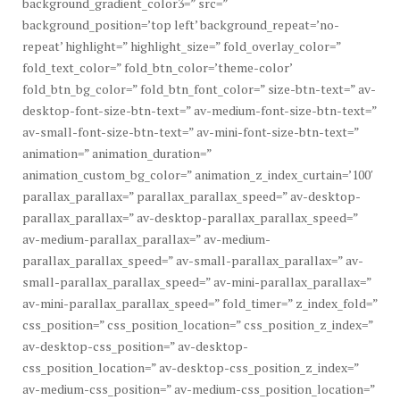
background_gradient_color3=” src=”
background_position=’top left’ background_repeat=’no-
repeat’ highlight=” highlight_size=” fold_overlay_color=”
fold_text_color=” fold_btn_color=’theme-color’
fold_btn_bg_color=” fold_btn_font_color=” size-btn-text=” av-
desktop-font-size-btn-text=” av-medium-font-size-btn-text=”
av-small-font-size-btn-text=” av-mini-font-size-btn-text=”
animation=” animation_duration=”
animation_custom_bg_color=” animation_z_index_curtain=’100′
parallax_parallax=” parallax_parallax_speed=” av-desktop-
parallax_parallax=” av-desktop-parallax_parallax_speed=”
av-medium-parallax_parallax=” av-medium-
parallax_parallax_speed=” av-small-parallax_parallax=” av-
small-parallax_parallax_speed=” av-mini-parallax_parallax=”
av-mini-parallax_parallax_speed=” fold_timer=” z_index_fold=”
css_position=” css_position_location=” css_position_z_index=”
av-desktop-css_position=” av-desktop-
css_position_location=” av-desktop-css_position_z_index=”
av-medium-css_position=” av-medium-css_position_location=”