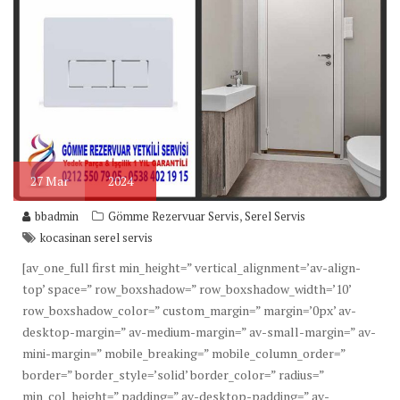
27
Mar
2024
,
bbadmin
Gömme Rezervuar Servis
Serel Servis
kocasinan serel servis
[av_one_full first min_height=” vertical_alignment=’av-align-
top’ space=” row_boxshadow=” row_boxshadow_width=’10’
row_boxshadow_color=” custom_margin=” margin=’0px’ av-
desktop-margin=” av-medium-margin=” av-small-margin=” av-
mini-margin=” mobile_breaking=” mobile_column_order=”
border=” border_style=’solid’ border_color=” radius=”
min_col_height=” padding=” av-desktop-padding=” av-