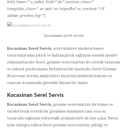
fold_timer=” z_index_fold=” id=” custom_class=”
template_class=” av_uid=’av-lrqwyfbo’ sc_version=’1.0′
admin_preview_bg=”]
kocasinan serel servis
Kocasinan Serel Servis
, serel ürünleri modern banyo
tasarımlarında şıklık ve kullanışlılık sağlayan önemli tuvalet
ekipmanlarıdır. Serel, gömme rezervuarları ile estetik tasarımı
ve yüksek performansı birleştiren bir markadır. Serel Gömme
Rezervuar Servisi, müşterilere bu üstün ürünlerin bakımı ve
onarımı konusunda güvenilir hizmetler sunar.
Kocasinan Serel Servis
Kocasinan Serel Servis
, gömme rezervuarları ile banyo ve
tuvaletlerde estetik bir görünüm sunmanın yanı sıra su
tasarrufu sağlayan teknolojik çözümleriyle de öne çıkar. Duvar
içine entegre edilen Serel gömme rezervuarlar, şıklığı ve