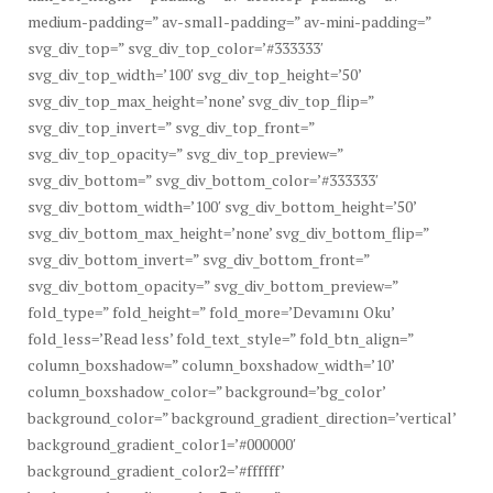
medium-padding=” av-small-padding=” av-mini-padding=”
svg_div_top=” svg_div_top_color=’#333333′
svg_div_top_width=’100′ svg_div_top_height=’50’
svg_div_top_max_height=’none’ svg_div_top_flip=”
svg_div_top_invert=” svg_div_top_front=”
svg_div_top_opacity=” svg_div_top_preview=”
svg_div_bottom=” svg_div_bottom_color=’#333333′
svg_div_bottom_width=’100′ svg_div_bottom_height=’50’
svg_div_bottom_max_height=’none’ svg_div_bottom_flip=”
svg_div_bottom_invert=” svg_div_bottom_front=”
svg_div_bottom_opacity=” svg_div_bottom_preview=”
fold_type=” fold_height=” fold_more=’Devamını Oku’
fold_less=’Read less’ fold_text_style=” fold_btn_align=”
column_boxshadow=” column_boxshadow_width=’10’
column_boxshadow_color=” background=’bg_color’
background_color=” background_gradient_direction=’vertical’
background_gradient_color1=’#000000′
background_gradient_color2=’#ffffff’