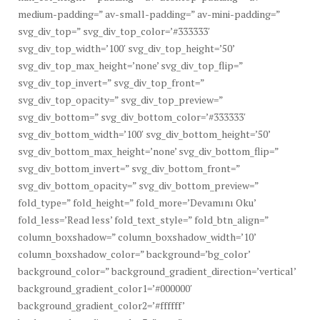
medium-padding=” av-small-padding=” av-mini-padding=”
svg_div_top=” svg_div_top_color=’#333333′
svg_div_top_width=’100′ svg_div_top_height=’50’
svg_div_top_max_height=’none’ svg_div_top_flip=”
svg_div_top_invert=” svg_div_top_front=”
svg_div_top_opacity=” svg_div_top_preview=”
svg_div_bottom=” svg_div_bottom_color=’#333333′
svg_div_bottom_width=’100′ svg_div_bottom_height=’50’
svg_div_bottom_max_height=’none’ svg_div_bottom_flip=”
svg_div_bottom_invert=” svg_div_bottom_front=”
svg_div_bottom_opacity=” svg_div_bottom_preview=”
fold_type=” fold_height=” fold_more=’Devamını Oku’
fold_less=’Read less’ fold_text_style=” fold_btn_align=”
column_boxshadow=” column_boxshadow_width=’10’
column_boxshadow_color=” background=’bg_color’
background_color=” background_gradient_direction=’vertical’
background_gradient_color1=’#000000′
background_gradient_color2=’#ffffff’