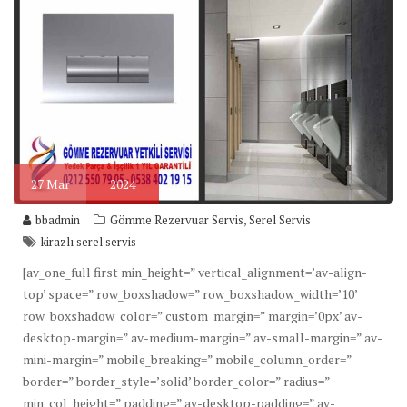
27
Mar
2024
,
bbadmin
Gömme Rezervuar Servis
Serel Servis
kirazlı serel servis
[av_one_full first min_height=” vertical_alignment=’av-align-
top’ space=” row_boxshadow=” row_boxshadow_width=’10’
row_boxshadow_color=” custom_margin=” margin=’0px’ av-
desktop-margin=” av-medium-margin=” av-small-margin=” av-
mini-margin=” mobile_breaking=” mobile_column_order=”
border=” border_style=’solid’ border_color=” radius=”
min_col_height=” padding=” av-desktop-padding=” av-