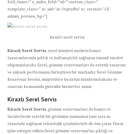
fold_timer=” z_index_fold=” id=” custom_class=”
template_class=” av_uid=’av-lrqwyfbo’ sc_version=’1.0′
admin_preview_bg=”]
kirazlı serel servis
Kirazlı Serel Servis
, serel ürünleri modern banyo
tasarımlarında şıklık ve kullanışlılık sağlayan önemli tuvalet
ekipmanlarıdır. Serel, gömme rezervuarları ile estetik tasarımı
ve yüksek performansı birleştiren bir markadır. Serel Gömme
Rezervuar Servisi, müşterilere bu üstün ürünlerin bakımı ve
onarımı konusunda güvenilir hizmetler sunar.
Kirazlı Serel Servis
Kirazlı Serel Servis
, gömme rezervuarları ile banyo ve
tuvaletlerde estetik bir görünüm sunmanın yanı sıra su
tasarrufu sağlayan teknolojik çözümleriyle de öne çıkar. Duvar
içine entegre edilen Serel gömme rezervuarlar, şıklığı ve