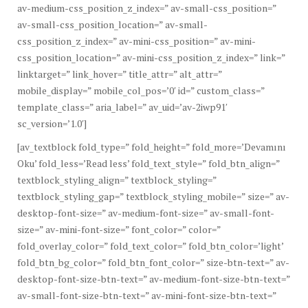
av-medium-css_position_z_index=” av-small-css_position=”
av-small-css_position_location=” av-small-
css_position_z_index=” av-mini-css_position=” av-mini-
css_position_location=” av-mini-css_position_z_index=” link=”
linktarget=” link_hover=” title_attr=” alt_attr=”
mobile_display=” mobile_col_pos=’0′ id=” custom_class=”
template_class=” aria_label=” av_uid=’av-2iwp91′
sc_version=’1.0′]
[av_textblock fold_type=” fold_height=” fold_more=’Devamını
Oku’ fold_less=’Read less’ fold_text_style=” fold_btn_align=”
textblock_styling_align=” textblock_styling=”
textblock_styling_gap=” textblock_styling_mobile=” size=” av-
desktop-font-size=” av-medium-font-size=” av-small-font-
size=” av-mini-font-size=” font_color=” color=”
fold_overlay_color=” fold_text_color=” fold_btn_color=’light’
fold_btn_bg_color=” fold_btn_font_color=” size-btn-text=” av-
desktop-font-size-btn-text=” av-medium-font-size-btn-text=”
av-small-font-size-btn-text=” av-mini-font-size-btn-text=”