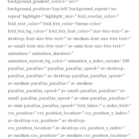
background_gradient_color3=” src=”
background_position=’top left’ background_repeat=’no-
repeat’ highlight=” highlight_size=” fold_overlay_color=”
fold_text_color=” fold_btn_color=’theme-color’
fold_btn_bg_color=” fold_btn_font_color=” size-btn-text=” av-
desktop-font-size-btn-text=” av-medium-font-size-btn-text=”
av-small-font-size-btn-text=” av-mini-font-size-btn-text=”
animation=” animation_duration=”
animation_custom_bg_color=” animation_z_index_curtain=’100′
parallax_parallax=” parallax_parallax_speed=” av-desktop-
parallax_parallax=” av-desktop-parallax_parallax_speed=”
av-medium-parallax_parallax=” av-medium-
parallax_parallax_speed=” av-small-parallax_parallax=” av-
small-parallax_parallax_speed=” av-mini-parallax_parallax=”
av-mini-parallax_parallax_speed=” fold_timer=” z_index_fold=”
css_position=” css_position_location=” css_position_z_index=”
av-desktop-css_position=” av-desktop-
css_position_location=” av-desktop-css_position_z_index=”
av-medium-css_position=” av-medium-css_position_location=”