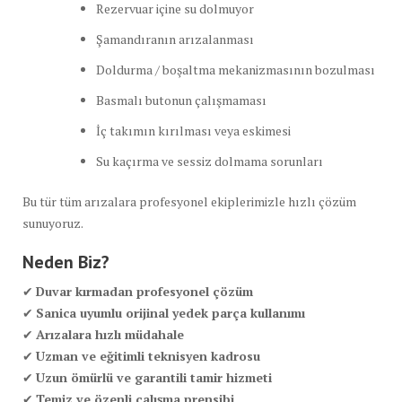
Rezervuar içine su dolmuyor
Şamandıranın arızalanması
Doldurma / boşaltma mekanizmasının bozulması
Basmalı butonun çalışmaması
İç takımın kırılması veya eskimesi
Su kaçırma ve sessiz dolmama sorunları
Bu tür tüm arızalara profesyonel ekiplerimizle hızlı çözüm
sunuyoruz.
Neden Biz?
✔
Duvar kırmadan profesyonel çözüm
✔
Sanica uyumlu orijinal yedek parça kullanımı
✔
Arızalara hızlı müdahale
✔
Uzman ve eğitimli teknisyen kadrosu
✔
Uzun ömürlü ve garantili tamir hizmeti
✔
Temiz ve özenli çalışma prensibi