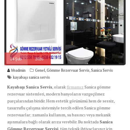
24
Şub
2026
,
,
bbadmin
Genel
Gömme Rezervuar Servis
Sanica Servis
kayabaşı sanica servis
Kayabaşı Sanica Servis
, olarak
firmamız
Sanica gömme
rezervuar sistemleri, modern banyoların vazgeçilmez
parçalarından biridir. Hem estetik görünümü hem de sessiz,
tasarruflu çalışma sistemiyle tercih edilen Sanica gömme
rezervuarlar; zamanla kullanım, su basıncı veya mekanik
aşınmalara bağlı olarak arıza verebilir. Bu noktada
Sanica
Gömme Rezervuar Servisi
, tüm teknik ihtiyaçlarınız için