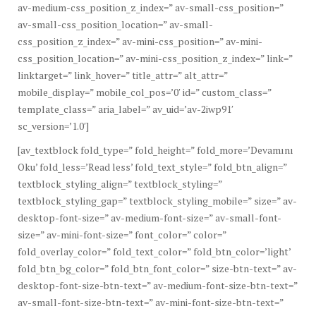
av-medium-css_position_z_index=” av-small-css_position=”
av-small-css_position_location=” av-small-
css_position_z_index=” av-mini-css_position=” av-mini-
css_position_location=” av-mini-css_position_z_index=” link=”
linktarget=” link_hover=” title_attr=” alt_attr=”
mobile_display=” mobile_col_pos=’0′ id=” custom_class=”
template_class=” aria_label=” av_uid=’av-2iwp91′
sc_version=’1.0′]
[av_textblock fold_type=” fold_height=” fold_more=’Devamını
Oku’ fold_less=’Read less’ fold_text_style=” fold_btn_align=”
textblock_styling_align=” textblock_styling=”
textblock_styling_gap=” textblock_styling_mobile=” size=” av-
desktop-font-size=” av-medium-font-size=” av-small-font-
size=” av-mini-font-size=” font_color=” color=”
fold_overlay_color=” fold_text_color=” fold_btn_color=’light’
fold_btn_bg_color=” fold_btn_font_color=” size-btn-text=” av-
desktop-font-size-btn-text=” av-medium-font-size-btn-text=”
av-small-font-size-btn-text=” av-mini-font-size-btn-text=”