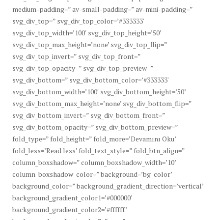
medium-padding=” av-small-padding=” av-mini-padding=”
svg_div_top=” svg_div_top_color=’#333333′
svg_div_top_width=’100′ svg_div_top_height=’50’
svg_div_top_max_height=’none’ svg_div_top_flip=”
svg_div_top_invert=” svg_div_top_front=”
svg_div_top_opacity=” svg_div_top_preview=”
svg_div_bottom=” svg_div_bottom_color=’#333333′
svg_div_bottom_width=’100′ svg_div_bottom_height=’50’
svg_div_bottom_max_height=’none’ svg_div_bottom_flip=”
svg_div_bottom_invert=” svg_div_bottom_front=”
svg_div_bottom_opacity=” svg_div_bottom_preview=”
fold_type=” fold_height=” fold_more=’Devamını Oku’
fold_less=’Read less’ fold_text_style=” fold_btn_align=”
column_boxshadow=” column_boxshadow_width=’10’
column_boxshadow_color=” background=’bg_color’
background_color=” background_gradient_direction=’vertical’
background_gradient_color1=’#000000′
background_gradient_color2=’#ffffff’