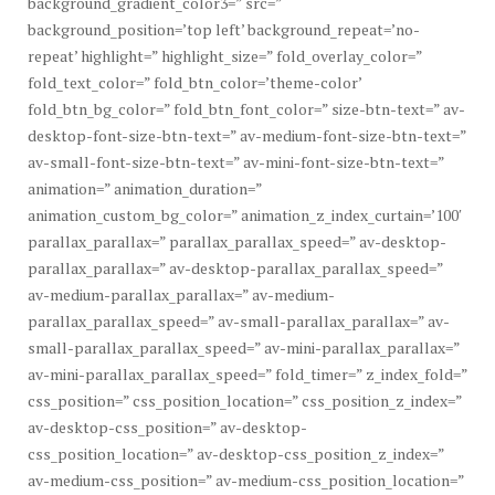
background_gradient_color3=” src=”
background_position=’top left’ background_repeat=’no-
repeat’ highlight=” highlight_size=” fold_overlay_color=”
fold_text_color=” fold_btn_color=’theme-color’
fold_btn_bg_color=” fold_btn_font_color=” size-btn-text=” av-
desktop-font-size-btn-text=” av-medium-font-size-btn-text=”
av-small-font-size-btn-text=” av-mini-font-size-btn-text=”
animation=” animation_duration=”
animation_custom_bg_color=” animation_z_index_curtain=’100′
parallax_parallax=” parallax_parallax_speed=” av-desktop-
parallax_parallax=” av-desktop-parallax_parallax_speed=”
av-medium-parallax_parallax=” av-medium-
parallax_parallax_speed=” av-small-parallax_parallax=” av-
small-parallax_parallax_speed=” av-mini-parallax_parallax=”
av-mini-parallax_parallax_speed=” fold_timer=” z_index_fold=”
css_position=” css_position_location=” css_position_z_index=”
av-desktop-css_position=” av-desktop-
css_position_location=” av-desktop-css_position_z_index=”
av-medium-css_position=” av-medium-css_position_location=”