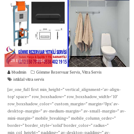
28
Eyl
2024
,
bbadmin
Gömme Rezervuar Servis
Vitra Servis
istiklal vitra servis
[av_one_full first min_height=” vertical_alignment=’av-align-
top’ space=” row_boxshadow=” row_boxshadow_width=’10’
row_boxshadow_color=” custom_margin=” margin=’0px’ av-
desktop-margin=” av-medium-margin=” av-small-margin=” av-
mini-margin=” mobile_breaking=” mobile_column_order=”
border=” border_style=’solid’ border_color=” radius=”
min_col_height=” padding=” av-desktop-padding=” av-