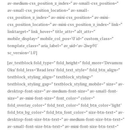
av-medium-css_position_z_index=” av-small-css_position=”
av-small-css_position_location=” av-small-
css_position_z_index=” av-mini-css_position=” av-mini-
css_position_location=” av-mini-css_position_z_index=” link=”
linktarget=” link_hover=” title_attr=” alt_attr=”
mobile_display=” mobile_col_pos=’0′ id=” custom_class=”
template_class=” aria_label=” av_uid=’av-2iwp91′
sc_version=’1.0′]
[av_textblock fold_type=” fold_height=” fold_more=’Devamını
Oku’ fold_less=’Read less’ fold_text_style=” fold_btn_align=”
textblock_styling_align=” textblock_styling=”
textblock_styling_gap=” textblock_styling_mobile=” size=” av-
desktop-font-size=” av-medium-font-size=” av-small-font-
size=” av-mini-font-size=” font_color=” color=”
fold_overlay_color=” fold_text_color=” fold_btn_color=’light’
fold_btn_bg_color=” fold_btn_font_color=” size-btn-text=” av-
desktop-font-size-btn-text=” av-medium-font-size-btn-text=”
av-small-font-size-btn-text=” av-mini-font-size-btn-text=”