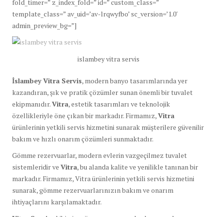
fold_timer=” z_index_fold=” id=” custom_class=”
template_class=” av_uid=’av-lrqwyfbo’ sc_version=’1.0′
admin_preview_bg=”]
islambey vitra servis
İslambey Vitra Servis
, modern banyo tasarımlarında yer
kazandıran, şık ve pratik çözümler sunan önemli bir tuvalet
ekipmanıdır.
Vitra
, estetik tasarımları ve teknolojik
özellikleriyle öne çıkan bir markadır. Firmamız,
Vitra
ürünlerinin yetkili servis hizmetini sunarak müşterilere güvenilir
bakım ve hızlı onarım çözümleri sunmaktadır.
Gömme rezervuarlar, modern evlerin vazgeçilmez tuvalet
sistemleridir ve
Vitra
, bu alanda kalite ve yenilikle tanınan bir
markadır. Firmamız, Vitra ürünlerinin yetkili servis hizmetini
sunarak, gömme rezervuarlarınızın bakım ve onarım
ihtiyaçlarını karşılamaktadır.