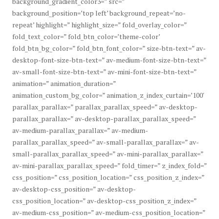
background_gradient_color3=” src=”
background_position=’top left’ background_repeat=’no-
repeat’ highlight=” highlight_size=” fold_overlay_color=”
fold_text_color=” fold_btn_color=’theme-color’
fold_btn_bg_color=” fold_btn_font_color=” size-btn-text=” av-
desktop-font-size-btn-text=” av-medium-font-size-btn-text=”
av-small-font-size-btn-text=” av-mini-font-size-btn-text=”
animation=” animation_duration=”
animation_custom_bg_color=” animation_z_index_curtain=’100′
parallax_parallax=” parallax_parallax_speed=” av-desktop-
parallax_parallax=” av-desktop-parallax_parallax_speed=”
av-medium-parallax_parallax=” av-medium-
parallax_parallax_speed=” av-small-parallax_parallax=” av-
small-parallax_parallax_speed=” av-mini-parallax_parallax=”
av-mini-parallax_parallax_speed=” fold_timer=” z_index_fold=”
css_position=” css_position_location=” css_position_z_index=”
av-desktop-css_position=” av-desktop-
css_position_location=” av-desktop-css_position_z_index=”
av-medium-css_position=” av-medium-css_position_location=”