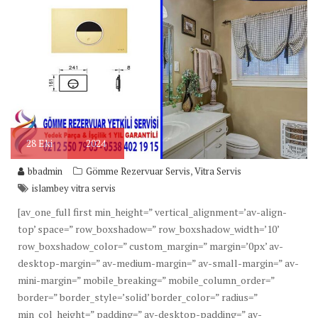
28
Eki
2024
,
bbadmin
Gömme Rezervuar Servis
Vitra Servis
islambey vitra servis
[av_one_full first min_height=” vertical_alignment=’av-align-
top’ space=” row_boxshadow=” row_boxshadow_width=’10’
row_boxshadow_color=” custom_margin=” margin=’0px’ av-
desktop-margin=” av-medium-margin=” av-small-margin=” av-
mini-margin=” mobile_breaking=” mobile_column_order=”
border=” border_style=’solid’ border_color=” radius=”
min_col_height=” padding=” av-desktop-padding=” av-