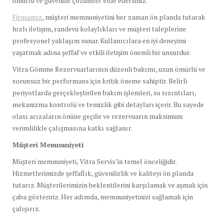
ömürlü ve güvenilir çözümler elde edersiniz.
Firmamız
, müşteri memnuniyetini her zaman ön planda tutarak
hızlı iletişim, randevu kolaylıkları ve müşteri taleplerine
profesyonel yaklaşım sunar. Kullanıcılara en iyi deneyimi
yaşatmak adına şeffaf ve etkili iletişim önemli bir unsurdur.
Vitra Gömme Rezervuarlarının düzenli bakımı, uzun ömürlü ve
sorunsuz bir performans için kritik öneme sahiptir. Belirli
periyotlarda gerçekleştirilen bakım işlemleri, su sızıntıları,
mekanizma kontrolü ve temizlik gibi detayları içerir. Bu sayede
olası arızaların önüne geçilir ve rezervuarın maksimum
verimlilikle çalışmasına katkı sağlanır.
Müşteri Memnuniyeti
Müşteri memnuniyeti, Vitra Servis’in temel önceliğidir.
Hizmetlerimizde şeffaflık, güvenilirlik ve kaliteyi ön planda
tutarız. Müşterilerimizin beklentilerini karşılamak ve aşmak için
çaba gösteririz. Her adımda, memnuniyetinizi sağlamak için
çalışırız.