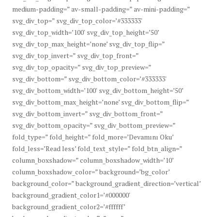
medium-padding=” av-small-padding=” av-mini-padding=”
svg_div_top=” svg_div_top_color=’#333333′
svg_div_top_width=’100′ svg_div_top_height=’50’
svg_div_top_max_height=’none’ svg_div_top_flip=”
svg_div_top_invert=” svg_div_top_front=”
svg_div_top_opacity=” svg_div_top_preview=”
svg_div_bottom=” svg_div_bottom_color=’#333333′
svg_div_bottom_width=’100′ svg_div_bottom_height=’50’
svg_div_bottom_max_height=’none’ svg_div_bottom_flip=”
svg_div_bottom_invert=” svg_div_bottom_front=”
svg_div_bottom_opacity=” svg_div_bottom_preview=”
fold_type=” fold_height=” fold_more=’Devamını Oku’
fold_less=’Read less’ fold_text_style=” fold_btn_align=”
column_boxshadow=” column_boxshadow_width=’10’
column_boxshadow_color=” background=’bg_color’
background_color=” background_gradient_direction=’vertical’
background_gradient_color1=’#000000′
background_gradient_color2=’#ffffff’