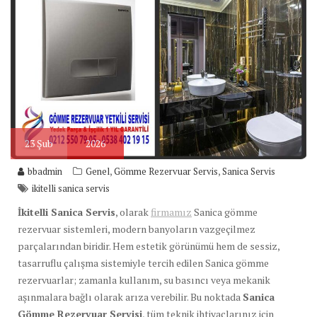
23
Şub
2026
,
,
bbadmin
Genel
Gömme Rezervuar Servis
Sanica Servis
ikitelli sanica servis
İkitelli Sanica Servis
, olarak
firmamız
Sanica gömme
rezervuar sistemleri, modern banyoların vazgeçilmez
parçalarından biridir. Hem estetik görünümü hem de sessiz,
tasarruflu çalışma sistemiyle tercih edilen Sanica gömme
rezervuarlar; zamanla kullanım, su basıncı veya mekanik
aşınmalara bağlı olarak arıza verebilir. Bu noktada
Sanica
Gömme Rezervuar Servisi
, tüm teknik ihtiyaçlarınız için