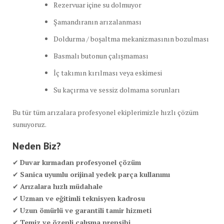
Rezervuar içine su dolmuyor
Şamandıranın arızalanması
Doldurma / boşaltma mekanizmasının bozulması
Basmalı butonun çalışmaması
İç takımın kırılması veya eskimesi
Su kaçırma ve sessiz dolmama sorunları
Bu tür tüm arızalara profesyonel ekiplerimizle hızlı çözüm
sunuyoruz.
Neden Biz?
✔
Duvar kırmadan profesyonel çözüm
✔
Sanica uyumlu orijinal yedek parça kullanımı
✔
Arızalara hızlı müdahale
✔
Uzman ve eğitimli teknisyen kadrosu
✔
Uzun ömürlü ve garantili tamir hizmeti
✔
Temiz ve özenli çalışma prensibi