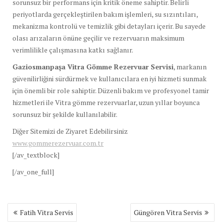
sorunsuz bir performans için kritik öneme sahiptir. Belirli
periyotlarda gerçekleştirilen bakım işlemleri, su sızıntıları,
mekanizma kontrolü ve temizlik gibi detayları içerir. Bu sayede
olası arızaların önüne geçilir ve rezervuarın maksimum
verimlilikle çalışmasına katkı sağlanır.
Gaziosmanpaşa Vitra Gömme Rezervuar Servisi
, markanın
güvenilirliğini sürdürmek ve kullanıcılara en iyi hizmeti sunmak
için önemli bir role sahiptir. Düzenli bakım ve profesyonel tamir
hizmetleri ile Vitra gömme rezervuarlar, uzun yıllar boyunca
sorunsuz bir şekilde kullanılabilir.
Diğer Sitemizi de Ziyaret Edebilirsiniz
www.gommerezervuar.com.tr
[/av_textblock]
[/av_one_full]
Yazı
Fatih Vitra Servis
Güngören Vitra Servis
gezinmesi