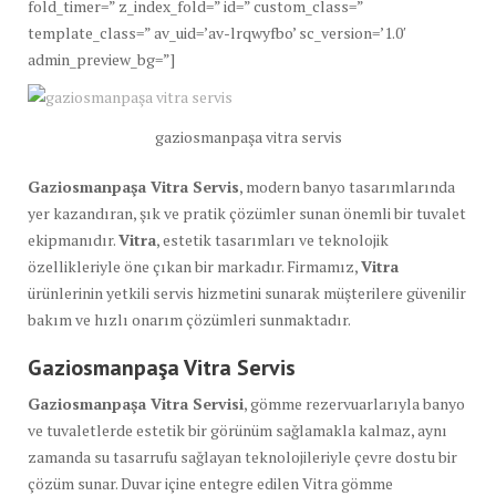
fold_timer=” z_index_fold=” id=” custom_class=”
template_class=” av_uid=’av-lrqwyfbo’ sc_version=’1.0′
admin_preview_bg=”]
gaziosmanpaşa vitra servis
Gaziosmanpaşa Vitra Servis
, modern banyo tasarımlarında
yer kazandıran, şık ve pratik çözümler sunan önemli bir tuvalet
ekipmanıdır.
Vitra
, estetik tasarımları ve teknolojik
özellikleriyle öne çıkan bir markadır. Firmamız,
Vitra
ürünlerinin yetkili servis hizmetini sunarak müşterilere güvenilir
bakım ve hızlı onarım çözümleri sunmaktadır.
Gaziosmanpaşa Vitra Servis
Gaziosmanpaşa Vitra Servisi
, gömme rezervuarlarıyla banyo
ve tuvaletlerde estetik bir görünüm sağlamakla kalmaz, aynı
zamanda su tasarrufu sağlayan teknolojileriyle çevre dostu bir
çözüm sunar. Duvar içine entegre edilen Vitra gömme