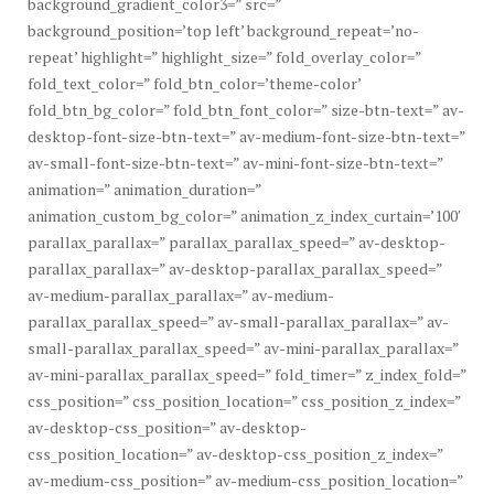
background_gradient_color3=” src=”
background_position=’top left’ background_repeat=’no-
repeat’ highlight=” highlight_size=” fold_overlay_color=”
fold_text_color=” fold_btn_color=’theme-color’
fold_btn_bg_color=” fold_btn_font_color=” size-btn-text=” av-
desktop-font-size-btn-text=” av-medium-font-size-btn-text=”
av-small-font-size-btn-text=” av-mini-font-size-btn-text=”
animation=” animation_duration=”
animation_custom_bg_color=” animation_z_index_curtain=’100′
parallax_parallax=” parallax_parallax_speed=” av-desktop-
parallax_parallax=” av-desktop-parallax_parallax_speed=”
av-medium-parallax_parallax=” av-medium-
parallax_parallax_speed=” av-small-parallax_parallax=” av-
small-parallax_parallax_speed=” av-mini-parallax_parallax=”
av-mini-parallax_parallax_speed=” fold_timer=” z_index_fold=”
css_position=” css_position_location=” css_position_z_index=”
av-desktop-css_position=” av-desktop-
css_position_location=” av-desktop-css_position_z_index=”
av-medium-css_position=” av-medium-css_position_location=”