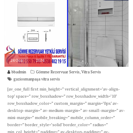
24
Oca
2024
,
bbadmin
Gömme Rezervuar Servis
Vitra Servis
gaziosmanpaşa vitra servis
[av_one_full first min_height=” vertical_alignment=’av-align-
top’ space=” row_boxshadow=” row_boxshadow_width=’10’
row_boxshadow_color=” custom_margin=” margin=’0px’ av-
desktop-margin=” av-medium-margin=” av-small-margin=” av-
mini-margin=” mobile_breaking=” mobile_column_order=”
border=” border_style=’solid’ border_color=” radius=”
min_col_height=” padding=” av-desktop-padding=” av-