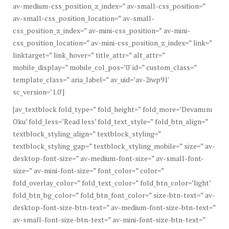
av-medium-css_position_z_index=” av-small-css_position=”
av-small-css_position_location=” av-small-
css_position_z_index=” av-mini-css_position=” av-mini-
css_position_location=” av-mini-css_position_z_index=” link=”
linktarget=” link_hover=” title_attr=” alt_attr=”
mobile_display=” mobile_col_pos=’0′ id=” custom_class=”
template_class=” aria_label=” av_uid=’av-2iwp91′
sc_version=’1.0′]
[av_textblock fold_type=” fold_height=” fold_more=’Devamını
Oku’ fold_less=’Read less’ fold_text_style=” fold_btn_align=”
textblock_styling_align=” textblock_styling=”
textblock_styling_gap=” textblock_styling_mobile=” size=” av-
desktop-font-size=” av-medium-font-size=” av-small-font-
size=” av-mini-font-size=” font_color=” color=”
fold_overlay_color=” fold_text_color=” fold_btn_color=’light’
fold_btn_bg_color=” fold_btn_font_color=” size-btn-text=” av-
desktop-font-size-btn-text=” av-medium-font-size-btn-text=”
av-small-font-size-btn-text=” av-mini-font-size-btn-text=”