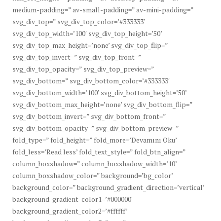
medium-padding=” av-small-padding=” av-mini-padding=”
svg_div_top=” svg_div_top_color=’#333333′
svg_div_top_width=’100′ svg_div_top_height=’50’
svg_div_top_max_height=’none’ svg_div_top_flip=”
svg_div_top_invert=” svg_div_top_front=”
svg_div_top_opacity=” svg_div_top_preview=”
svg_div_bottom=” svg_div_bottom_color=’#333333′
svg_div_bottom_width=’100′ svg_div_bottom_height=’50’
svg_div_bottom_max_height=’none’ svg_div_bottom_flip=”
svg_div_bottom_invert=” svg_div_bottom_front=”
svg_div_bottom_opacity=” svg_div_bottom_preview=”
fold_type=” fold_height=” fold_more=’Devamını Oku’
fold_less=’Read less’ fold_text_style=” fold_btn_align=”
column_boxshadow=” column_boxshadow_width=’10’
column_boxshadow_color=” background=’bg_color’
background_color=” background_gradient_direction=’vertical’
background_gradient_color1=’#000000′
background_gradient_color2=’#ffffff’