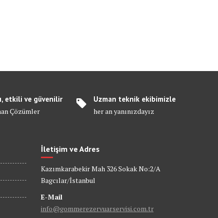
ı, etkili ve güvenilir
Uzman teknik ekibimizle
an Çözümler
her an yanınızdayız
İletişim ve Adres
Kazımkarabekir Mah 326 Sokak No:2/A
Bagcılar/İstanbul
E-Mail
info@gommerezervuarservisi.com.tr