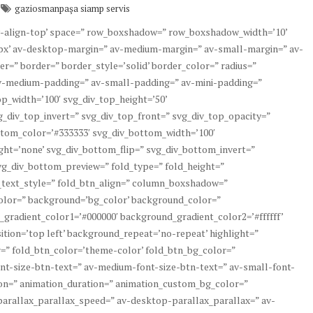
gaziosmanpaşa siamp servis
’av-align-top’ space=” row_boxshadow=” row_boxshadow_width=’10’
x’ av-desktop-margin=” av-medium-margin=” av-small-margin=” av-
=” border=” border_style=’solid’ border_color=” radius=”
v-medium-padding=” av-small-padding=” av-mini-padding=”
p_width=’100′ svg_div_top_height=’50’
g_div_top_invert=” svg_div_top_front=” svg_div_top_opacity=”
tom_color=’#333333′ svg_div_bottom_width=’100′
ht=’none’ svg_div_bottom_flip=” svg_div_bottom_invert=”
g_div_bottom_preview=” fold_type=” fold_height=”
d_text_style=” fold_btn_align=” column_boxshadow=”
lor=” background=’bg_color’ background_color=”
_gradient_color1=’#000000′ background_gradient_color2=’#ffffff’
tion=’top left’ background_repeat=’no-repeat’ highlight=”
or=” fold_btn_color=’theme-color’ fold_btn_bg_color=”
ont-size-btn-text=” av-medium-font-size-btn-text=” av-small-font-
ion=” animation_duration=” animation_custom_bg_color=”
 parallax_parallax_speed=” av-desktop-parallax_parallax=” av-