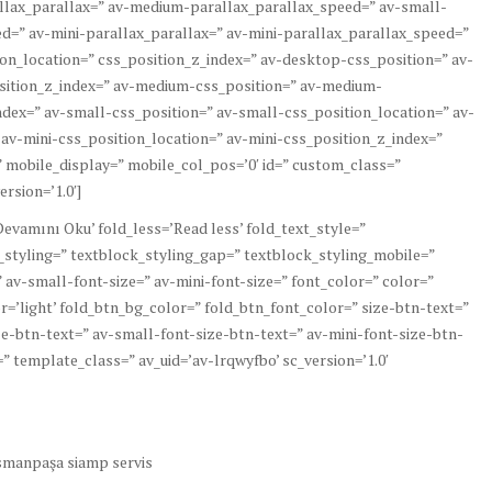
lax_parallax=” av-medium-parallax_parallax_speed=” av-small-
d=” av-mini-parallax_parallax=” av-mini-parallax_parallax_speed=”
ion_location=” css_position_z_index=” av-desktop-css_position=” av-
sition_z_index=” av-medium-css_position=” av-medium-
dex=” av-small-css_position=” av-small-css_position_location=” av-
 av-mini-css_position_location=” av-mini-css_position_z_index=”
r=” mobile_display=” mobile_col_pos=’0′ id=” custom_class=”
rsion=’1.0′]
evamını Oku’ fold_less=’Read less’ fold_text_style=”
k_styling=” textblock_styling_gap=” textblock_styling_mobile=”
 av-small-font-size=” av-mini-font-size=” font_color=” color=”
r=’light’ fold_btn_bg_color=” fold_btn_font_color=” size-btn-text=”
e-btn-text=” av-small-font-size-btn-text=” av-mini-font-size-btn-
” template_class=” av_uid=’av-lrqwyfbo’ sc_version=’1.0′
smanpaşa siamp servis