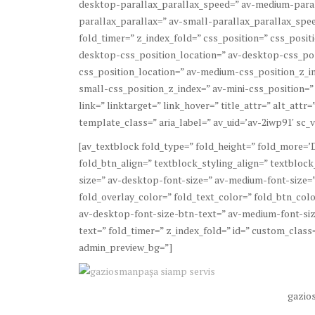
desktop-parallax_parallax_speed=” av-medium-paral
parallax_parallax=” av-small-parallax_parallax_spee
fold_timer=” z_index_fold=” css_position=” css_posit
desktop-css_position_location=” av-desktop-css_po
css_position_location=” av-medium-css_position_z_in
small-css_position_z_index=” av-mini-css_position=”
link=” linktarget=” link_hover=” title_attr=” alt_att
template_class=” aria_label=” av_uid=’av-2iwp91′ sc_ve
[av_textblock fold_type=” fold_height=” fold_more=’D
fold_btn_align=” textblock_styling_align=” textbloc
size=” av-desktop-font-size=” av-medium-font-size=”
fold_overlay_color=” fold_text_color=” fold_btn_colo
av-desktop-font-size-btn-text=” av-medium-font-siz
text=” fold_timer=” z_index_fold=” id=” custom_class=
admin_preview_bg=”]
gazio