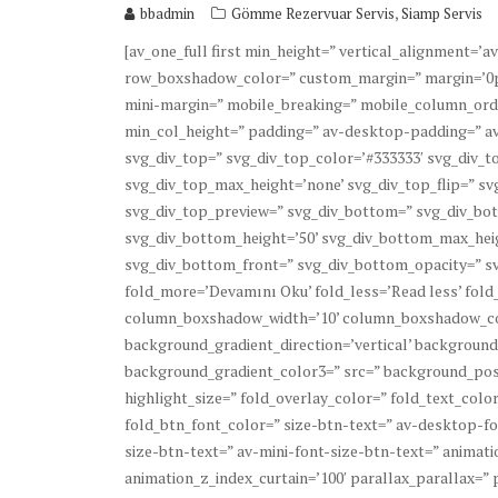
,
bbadmin
Gömme Rezervuar Servis
Siamp Servis
[av_one_full first min_height=” vertical_alignment=
row_boxshadow_color=” custom_margin=” margin=’0p
mini-margin=” mobile_breaking=” mobile_column_order
min_col_height=” padding=” av-desktop-padding=” a
svg_div_top=” svg_div_top_color=’#333333′ svg_div_to
svg_div_top_max_height=’none’ svg_div_top_flip=” sv
svg_div_top_preview=” svg_div_bottom=” svg_div_bot
svg_div_bottom_height=’50’ svg_div_bottom_max_heig
svg_div_bottom_front=” svg_div_bottom_opacity=” sv
fold_more=’Devamını Oku’ fold_less=’Read less’ fol
column_boxshadow_width=’10’ column_boxshadow_co
background_gradient_direction=’vertical’ background
background_gradient_color3=” src=” background_posi
highlight_size=” fold_overlay_color=” fold_text_col
fold_btn_font_color=” size-btn-text=” av-desktop-f
size-btn-text=” av-mini-font-size-btn-text=” animat
animation_z_index_curtain=’100′ parallax_parallax=”