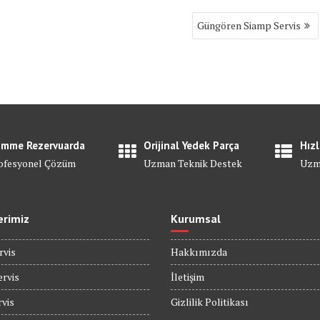
Güngören Siamp Servis
mme Rezervuarda
Orijinal Yedek Parça
Hızl
ofesyonel Çözüm
Uzman Teknik Destek
Uzm
erimiz
Kurumsal
rvis
Hakkımızda
rvis
İletişim
rvis
Gizlilik Politikası