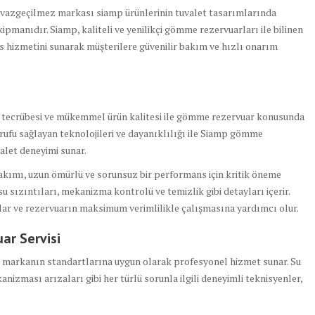
azgeçilmez markası siamp ürünlerinin tuvalet tasarımlarında
ipmanıdır. Siamp, kaliteli ve yenilikçi gömme rezervuarları ile bilinen
is hizmetini sunarak müşterilere güvenilir bakım ve hızlı onarım
n tecrübesi ve mükemmel ürün kalitesi ile gömme rezervuar konusunda
arrufu sağlayan teknolojileri ve dayanıklılığı ile Siamp gömme
alet deneyimi sunar.
bakımı, uzun ömürlü ve sorunsuz bir performans için kritik öneme
 su sızıntıları, mekanizma kontrolü ve temizlik gibi detayları içerir.
ğlar ve rezervuarın maksimum verimlilikle çalışmasına yardımcı olur.
r Servisi
, markanın standartlarına uygun olarak profesyonel hizmet sunar. Su
anizması arızaları gibi her türlü sorunla ilgili deneyimli teknisyenler,