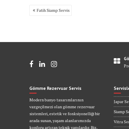
Yazı
Fatih Siamp Servis
gezinmesi
Gö
Pr
Gömme Rezervuar Servis
Servisl
Modern banyo tasarımlarının
Japar Se
vazgeçilmezi olan gömme rezervuar
Siamp Se
sistemleri, estetik ve fonksiyonelliği bir
arada sunan, yaşam alanlarımızda
Vitra Se
konforu artıran teknik yapılardır. Biz,