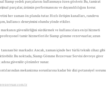
ijinal Siamp yedek parçalarını kullanmaya özen gösterir. Bu, tamirat
Orijinal parçalar, ürünün performansını ve dayanıklılığını korur.
tini her zaman ön planda tutar. Hızlı iletişim kanalları, randevu
şım, kullanıcı deneyimini olumlu yönde etkiler.
, markanın güvenilirliğini sürdürmek ve kullanıcılara en iyi hizmeti
e profesyonel tamir hizmetleri ile Siamp gömme rezervuarlar, uzun
e tanınan bir markadır. Ancak, zaman içinde her türlü teknik cihaz gibi
irebilir. Bu noktada, Siamp Gömme Rezervuar Servisi devreye girer
 adına güvenilir çözümler sunar.
ıntılarından mekanizma sorunlarına kadar bir dizi potansiyel sorunu
rezervuar.com.tr