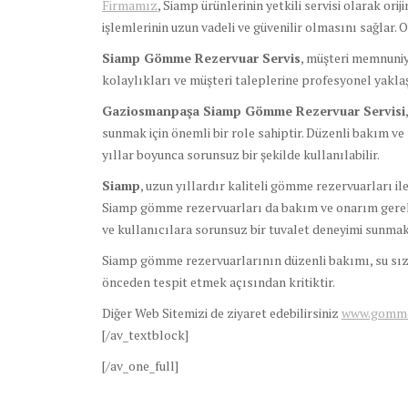
Firmamız
, Siamp ürünlerinin yetkili servisi olarak or
işlemlerinin uzun vadeli ve güvenilir olmasını sağlar. 
Siamp Gömme Rezervuar Servis
, müşteri memnuniye
kolaylıkları ve müşteri taleplerine profesyonel yakla
Gaziosmanpaşa Siamp Gömme Rezervuar Servisi
sunmak için önemli bir role sahiptir. Düzenli bakım v
yıllar boyunca sorunsuz bir şekilde kullanılabilir.
Siamp
, uzun yıllardır kaliteli gömme rezervuarları il
Siamp gömme rezervuarları da bakım ve onarım gerekt
ve kullanıcılara sorunsuz bir tuvalet deneyimi sunmak
Siamp gömme rezervuarlarının düzenli bakımı, su sız
önceden tespit etmek açısından kritiktir.
Diğer Web Sitemizi de ziyaret edebilirsiniz
www.gomme
[/av_textblock]
[/av_one_full]