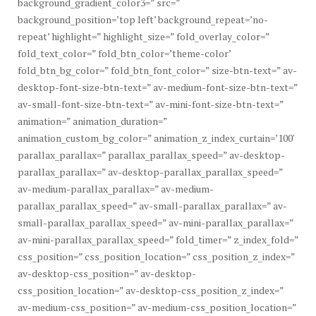
background_gradient_color3=” src=”
background_position=’top left’ background_repeat=’no-
repeat’ highlight=” highlight_size=” fold_overlay_color=”
fold_text_color=” fold_btn_color=’theme-color’
fold_btn_bg_color=” fold_btn_font_color=” size-btn-text=” av-
desktop-font-size-btn-text=” av-medium-font-size-btn-text=”
av-small-font-size-btn-text=” av-mini-font-size-btn-text=”
animation=” animation_duration=”
animation_custom_bg_color=” animation_z_index_curtain=’100′
parallax_parallax=” parallax_parallax_speed=” av-desktop-
parallax_parallax=” av-desktop-parallax_parallax_speed=”
av-medium-parallax_parallax=” av-medium-
parallax_parallax_speed=” av-small-parallax_parallax=” av-
small-parallax_parallax_speed=” av-mini-parallax_parallax=”
av-mini-parallax_parallax_speed=” fold_timer=” z_index_fold=”
css_position=” css_position_location=” css_position_z_index=”
av-desktop-css_position=” av-desktop-
css_position_location=” av-desktop-css_position_z_index=”
av-medium-css_position=” av-medium-css_position_location=”