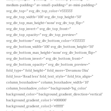
medium-padding=” av-small-padding=” av-mini-padding=”
svg_div_top=” svg_div_top_color=’#333333′
svg_div_top_width=’100′ svg_div_top_height=’50’
svg_div_top_max_height=’none’ svg_div_top_flip=”
svg_div_top_invert=” svg_div_top_front=”
svg_div_top_opacity=” svg_div_top_preview=”
svg_div_bottom=” svg_div_bottom_color=’#333333′
svg_div_bottom_width=’100′ svg_div_bottom_height=’50’
svg_div_bottom_max_height=’none’ svg_div_bottom_flip=”
svg_div_bottom_invert=” svg_div_bottom_front=”
svg_div_bottom_opacity=” svg_div_bottom_preview=”
fold_type=” fold_height=” fold_more=’Devamını Oku’
fold_less=’Read less’ fold_text_style=” fold_btn_align=”
column_boxshadow=” column_boxshadow_width=’10’
column_boxshadow_color=” background=’bg_color’
background_color=” background_gradient_direction=’vertical’
background_gradient_color1=’#000000′
background_gradient_color2=’#ffffff’