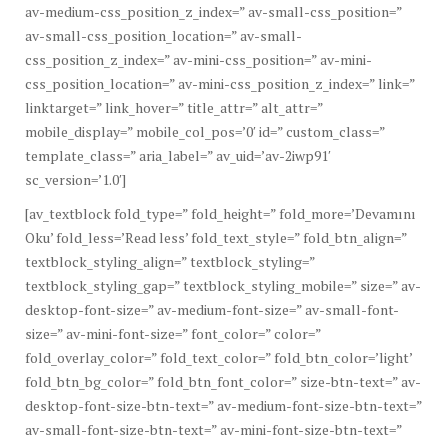
av-medium-css_position_z_index=” av-small-css_position=”
av-small-css_position_location=” av-small-
css_position_z_index=” av-mini-css_position=” av-mini-
css_position_location=” av-mini-css_position_z_index=” link=”
linktarget=” link_hover=” title_attr=” alt_attr=”
mobile_display=” mobile_col_pos=’0′ id=” custom_class=”
template_class=” aria_label=” av_uid=’av-2iwp91′
sc_version=’1.0′]
[av_textblock fold_type=” fold_height=” fold_more=’Devamını
Oku’ fold_less=’Read less’ fold_text_style=” fold_btn_align=”
textblock_styling_align=” textblock_styling=”
textblock_styling_gap=” textblock_styling_mobile=” size=” av-
desktop-font-size=” av-medium-font-size=” av-small-font-
size=” av-mini-font-size=” font_color=” color=”
fold_overlay_color=” fold_text_color=” fold_btn_color=’light’
fold_btn_bg_color=” fold_btn_font_color=” size-btn-text=” av-
desktop-font-size-btn-text=” av-medium-font-size-btn-text=”
av-small-font-size-btn-text=” av-mini-font-size-btn-text=”