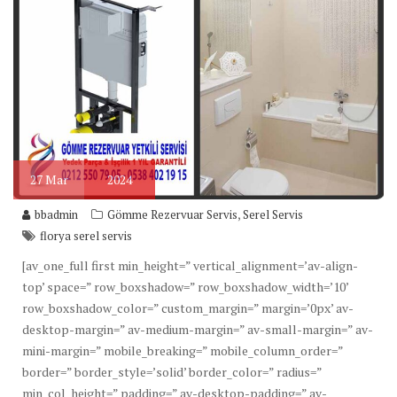
27
Mar
2024
,
bbadmin
Gömme Rezervuar Servis
Serel Servis
florya serel servis
[av_one_full first min_height=” vertical_alignment=’av-align-
top’ space=” row_boxshadow=” row_boxshadow_width=’10’
row_boxshadow_color=” custom_margin=” margin=’0px’ av-
desktop-margin=” av-medium-margin=” av-small-margin=” av-
mini-margin=” mobile_breaking=” mobile_column_order=”
border=” border_style=’solid’ border_color=” radius=”
min_col_height=” padding=” av-desktop-padding=” av-