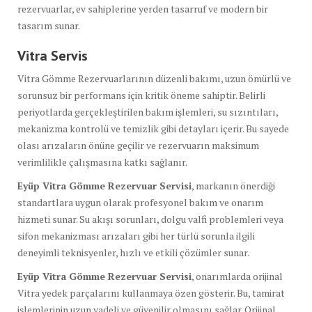
rezervuarlar, ev sahiplerine yerden tasarruf ve modern bir
tasarım sunar.
Vitra Servis
Vitra Gömme Rezervuarlarının düzenli bakımı, uzun ömürlü ve
sorunsuz bir performans için kritik öneme sahiptir. Belirli
periyotlarda gerçekleştirilen bakım işlemleri, su sızıntıları,
mekanizma kontrolü ve temizlik gibi detayları içerir. Bu sayede
olası arızaların önüne geçilir ve rezervuarın maksimum
verimlilikle çalışmasına katkı sağlanır.
Eyüp Vitra Gömme Rezervuar Servisi
, markanın önerdiği
standartlara uygun olarak profesyonel bakım ve onarım
hizmeti sunar. Su akışı sorunları, dolgu valfi problemleri veya
sifon mekanizması arızaları gibi her türlü sorunla ilgili
deneyimli teknisyenler, hızlı ve etkili çözümler sunar.
Eyüp Vitra Gömme Rezervuar Servisi
, onarımlarda orijinal
Vitra yedek parçalarını kullanmaya özen gösterir. Bu, tamirat
işlemlerinin uzun vadeli ve güvenilir olmasını sağlar. Orijinal