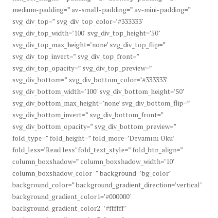
medium-padding=” av-small-padding=” av-mini-padding=”
svg_div_top=” svg_div_top_color=’#333333′
svg_div_top_width=’100′ svg_div_top_height=’50’
svg_div_top_max_height=’none’ svg_div_top_flip=”
svg_div_top_invert=” svg_div_top_front=”
svg_div_top_opacity=” svg_div_top_preview=”
svg_div_bottom=” svg_div_bottom_color=’#333333′
svg_div_bottom_width=’100′ svg_div_bottom_height=’50’
svg_div_bottom_max_height=’none’ svg_div_bottom_flip=”
svg_div_bottom_invert=” svg_div_bottom_front=”
svg_div_bottom_opacity=” svg_div_bottom_preview=”
fold_type=” fold_height=” fold_more=’Devamını Oku’
fold_less=’Read less’ fold_text_style=” fold_btn_align=”
column_boxshadow=” column_boxshadow_width=’10’
column_boxshadow_color=” background=’bg_color’
background_color=” background_gradient_direction=’vertical’
background_gradient_color1=’#000000′
background_gradient_color2=’#ffffff’