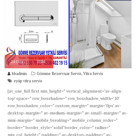
24
Oca
2024
,
bbadmin
Gömme Rezervuar Servis
Vitra Servis
eyüp vitra servis
[av_one_full first min_height=” vertical_alignment=’av-align-
top’ space=” row_boxshadow=” row_boxshadow_width=’10’
row_boxshadow_color=” custom_margin=” margin=’0px’ av-
desktop-margin=” av-medium-margin=” av-small-margin=” av-
mini-margin=” mobile_breaking=” mobile_column_order=”
border=” border_style=’solid’ border_color=” radius=”
min_col_height=” padding=” av-desktop-padding=” av-