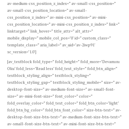
av-medium-css_position_z_index=” av-small-css_position=”
av-small-css_position_location=” av-small-
css_position_z_index=” av-mini-css_position=” av-mini-
css_position_location=” av-mini-css_position_z_index=” link=”
linktarget=” link_hover=” title_attr=” alt_attr=”
mobile_display=” mobile_col_pos=’0′ id=” custom_class=”
template_class=” aria_label=” av_uid=’av-2iwp91′
sc_version=’1.0′]
[av_textblock fold_type=” fold_height=” fold_more=’Devamını
Oku’ fold_less=’Read less’ fold_text_style=” fold_btn_align=”
textblock_styling_align=” textblock_styling=”
textblock_styling_gap=” textblock_styling_mobile=” size=” av-
desktop-font-size=” av-medium-font-size=” av-small-font-
size=” av-mini-font-size=” font_color=” color=”
fold_overlay_color=” fold_text_color=” fold_btn_color=’light’
fold_btn_bg_color=” fold_btn_font_color=” size-btn-text=” av-
desktop-font-size-btn-text=” av-medium-font-size-btn-text=”
av-small-font-size-btn-text=” av-mini-font-size-btn-text=”