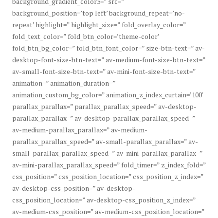
background_gradient_color3=” src=”
background_position=’top left’ background_repeat=’no-
repeat’ highlight=” highlight_size=” fold_overlay_color=”
fold_text_color=” fold_btn_color=’theme-color’
fold_btn_bg_color=” fold_btn_font_color=” size-btn-text=” av-
desktop-font-size-btn-text=” av-medium-font-size-btn-text=”
av-small-font-size-btn-text=” av-mini-font-size-btn-text=”
animation=” animation_duration=”
animation_custom_bg_color=” animation_z_index_curtain=’100′
parallax_parallax=” parallax_parallax_speed=” av-desktop-
parallax_parallax=” av-desktop-parallax_parallax_speed=”
av-medium-parallax_parallax=” av-medium-
parallax_parallax_speed=” av-small-parallax_parallax=” av-
small-parallax_parallax_speed=” av-mini-parallax_parallax=”
av-mini-parallax_parallax_speed=” fold_timer=” z_index_fold=”
css_position=” css_position_location=” css_position_z_index=”
av-desktop-css_position=” av-desktop-
css_position_location=” av-desktop-css_position_z_index=”
av-medium-css_position=” av-medium-css_position_location=”