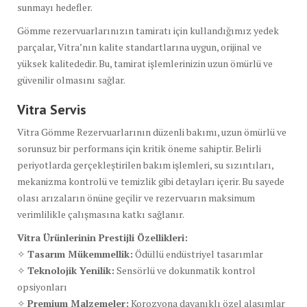
sunmayı hedefler.
Gömme rezervuarlarınızın tamiratı için kullandığımız yedek
parçalar, Vitra’nın kalite standartlarına uygun, orijinal ve
yüksek kalitededir. Bu, tamirat işlemlerinizin uzun ömürlü ve
güvenilir olmasını sağlar.
Vitra Servis
Vitra Gömme Rezervuarlarının düzenli bakımı, uzun ömürlü ve
sorunsuz bir performans için kritik öneme sahiptir. Belirli
periyotlarda gerçekleştirilen bakım işlemleri, su sızıntıları,
mekanizma kontrolü ve temizlik gibi detayları içerir. Bu sayede
olası arızaların önüne geçilir ve rezervuarın maksimum
verimlilikle çalışmasına katkı sağlanır.
Vitra Ürünlerinin Prestijli Özellikleri:
✧
Tasarım Mükemmellik:
Ödüllü endüstriyel tasarımlar
✧
Teknolojik Yenilik:
Sensörlü ve dokunmatik kontrol
opsiyonları
✧
Premium Malzemeler:
Korozyona dayanıklı özel alaşımlar