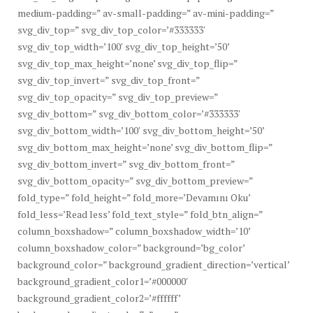
medium-padding=” av-small-padding=” av-mini-padding=”
svg_div_top=” svg_div_top_color=’#333333′
svg_div_top_width=’100′ svg_div_top_height=’50’
svg_div_top_max_height=’none’ svg_div_top_flip=”
svg_div_top_invert=” svg_div_top_front=”
svg_div_top_opacity=” svg_div_top_preview=”
svg_div_bottom=” svg_div_bottom_color=’#333333′
svg_div_bottom_width=’100′ svg_div_bottom_height=’50’
svg_div_bottom_max_height=’none’ svg_div_bottom_flip=”
svg_div_bottom_invert=” svg_div_bottom_front=”
svg_div_bottom_opacity=” svg_div_bottom_preview=”
fold_type=” fold_height=” fold_more=’Devamını Oku’
fold_less=’Read less’ fold_text_style=” fold_btn_align=”
column_boxshadow=” column_boxshadow_width=’10’
column_boxshadow_color=” background=’bg_color’
background_color=” background_gradient_direction=’vertical’
background_gradient_color1=’#000000′
background_gradient_color2=’#ffffff’