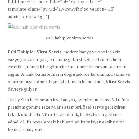
fold_timer=” z_index_fold=” id=” custom_class=”
template_class=” av_uid=’av-lrqwyfbo’ sc_version=’1.0′
admin_preview_bg=”]
eski habipler vitra servis
Eski Habipler Vitra Servis
, modern banyo ve tuvaletlerin
vazgeçilmez bir parçası haline gelmiştir. Bu sistemler, hem
estetik açıdan şık bir görünüm sunar hem de mekan tasarrufu
sağlar. Ancak, bu sistemlerin doğru şekilde kurulumu, bakımı ve
onarımı büyük önem taşır. İşte tam da bu noktada,
Vitra Servis
devreye giriyor.
Türkiye’nin lider seramik ve banyo çözümleri markası Vitra’nın
premium gömme rezervuar sistemleri, özel servis gerektiren
teknik ürünlerdir. Vitra Servis olarak, bu özel ürün grubuna
yönelik lüks projelerdeki beklentileri karşılayan eksiksiz bir
hizmet sunuyoruz.