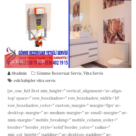
22
Tem
2025
,
bbadmin
Gömme Rezervuar Servis
Vitra Servis
eski habipler vitra servis
[av_one_full first min_height=” vertical_alignment=’av-align-
top’ space=” row_boxshadow=” row_boxshadow_width=’10’
row_boxshadow_color=” custom_margin=” margin=’0px’ av-
desktop-margin=” av-medium-margin=” av-small-margin=” av-
mini-margin=” mobile_breaking=” mobile_column_order=”
border=” border_style=’solid’ border_color=” radius=”
min_col_height=” padding=” av-desktop-padding=” av-