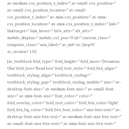
av-medium-css_position_z_index=” av-small-css_position=”
av-small-css_position_location=” av-small-
css_position_z_index=” av-mini-css_position=” av-mini-
css_position_location=” av-mini-css_position_z_index=” link=”
linktarget=” link_hover=” title_attr=” alt_attr=”
mobile_display=” mobile_col_pos=’0′ id=” custom_class=”
template_class=” aria_label=” av_uid=’av-2iwp91′
sc_version=’1.0′]
[av_textblock fold_type=” fold_height=” fold_more=’Devamını
Oku’ fold_less=’Read less’ fold_text_style=” fold_btn_align=”
textblock_styling_align=” textblock_styling=”
textblock_styling_gap=” textblock_styling_mobile=” size=” av-
desktop-font-size=” av-medium-font-size=” av-small-font-
size=” av-mini-font-size=” font_color=” color=”
fold_overlay_color=” fold_text_color=” fold_btn_color=’light’
fold_btn_bg_color=” fold_btn_font_color=” size-btn-text=” av-
desktop-font-size-btn-text=” av-medium-font-size-btn-text=”
av-small-font-size-btn-text=” av-mini-font-size-btn-text=”