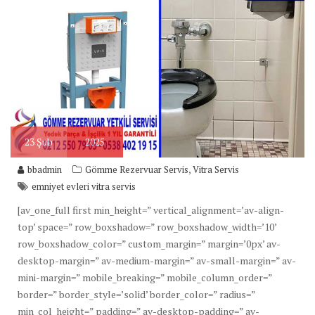
23
Şub
2025
,
bbadmin
Gömme Rezervuar Servis
Vitra Servis
emniyet evleri vitra servis
[av_one_full first min_height=” vertical_alignment=’av-align-
top’ space=” row_boxshadow=” row_boxshadow_width=’10’
row_boxshadow_color=” custom_margin=” margin=’0px’ av-
desktop-margin=” av-medium-margin=” av-small-margin=” av-
mini-margin=” mobile_breaking=” mobile_column_order=”
border=” border_style=’solid’ border_color=” radius=”
min_col_height=” padding=” av-desktop-padding=” av-