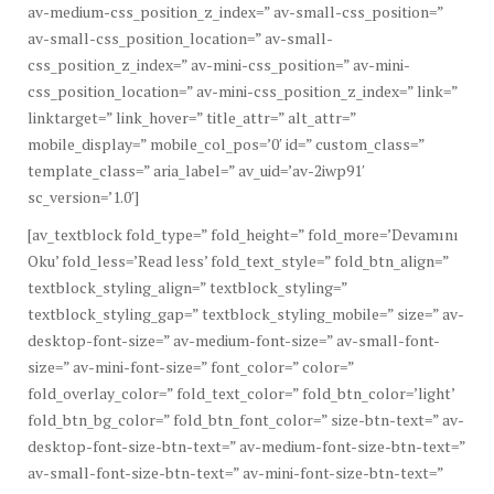
av-medium-css_position_z_index=” av-small-css_position=”
av-small-css_position_location=” av-small-
css_position_z_index=” av-mini-css_position=” av-mini-
css_position_location=” av-mini-css_position_z_index=” link=”
linktarget=” link_hover=” title_attr=” alt_attr=”
mobile_display=” mobile_col_pos=’0′ id=” custom_class=”
template_class=” aria_label=” av_uid=’av-2iwp91′
sc_version=’1.0′]
[av_textblock fold_type=” fold_height=” fold_more=’Devamını
Oku’ fold_less=’Read less’ fold_text_style=” fold_btn_align=”
textblock_styling_align=” textblock_styling=”
textblock_styling_gap=” textblock_styling_mobile=” size=” av-
desktop-font-size=” av-medium-font-size=” av-small-font-
size=” av-mini-font-size=” font_color=” color=”
fold_overlay_color=” fold_text_color=” fold_btn_color=’light’
fold_btn_bg_color=” fold_btn_font_color=” size-btn-text=” av-
desktop-font-size-btn-text=” av-medium-font-size-btn-text=”
av-small-font-size-btn-text=” av-mini-font-size-btn-text=”