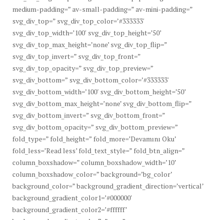
medium-padding=” av-small-padding=” av-mini-padding=”
svg_div_top=” svg_div_top_color=’#333333′
svg_div_top_width=’100′ svg_div_top_height=’50’
svg_div_top_max_height=’none’ svg_div_top_flip=”
svg_div_top_invert=” svg_div_top_front=”
svg_div_top_opacity=” svg_div_top_preview=”
svg_div_bottom=” svg_div_bottom_color=’#333333′
svg_div_bottom_width=’100′ svg_div_bottom_height=’50’
svg_div_bottom_max_height=’none’ svg_div_bottom_flip=”
svg_div_bottom_invert=” svg_div_bottom_front=”
svg_div_bottom_opacity=” svg_div_bottom_preview=”
fold_type=” fold_height=” fold_more=’Devamını Oku’
fold_less=’Read less’ fold_text_style=” fold_btn_align=”
column_boxshadow=” column_boxshadow_width=’10’
column_boxshadow_color=” background=’bg_color’
background_color=” background_gradient_direction=’vertical’
background_gradient_color1=’#000000′
background_gradient_color2=’#ffffff’