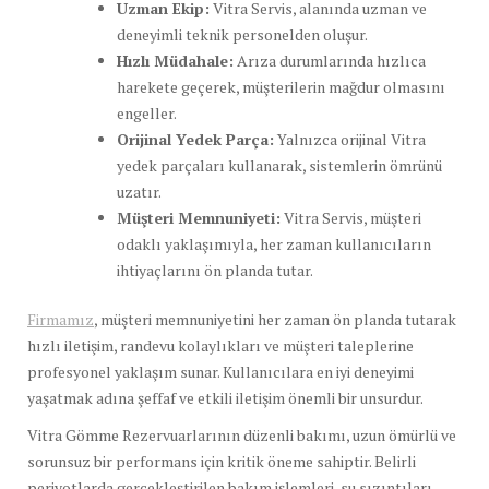
Uzman Ekip:
Vitra Servis, alanında uzman ve
deneyimli teknik personelden oluşur.
Hızlı Müdahale:
Arıza durumlarında hızlıca
harekete geçerek, müşterilerin mağdur olmasını
engeller.
Orijinal Yedek Parça:
Yalnızca orijinal Vitra
yedek parçaları kullanarak, sistemlerin ömrünü
uzatır.
Müşteri Memnuniyeti:
Vitra Servis, müşteri
odaklı yaklaşımıyla, her zaman kullanıcıların
ihtiyaçlarını ön planda tutar.
Firmamız
, müşteri memnuniyetini her zaman ön planda tutarak
hızlı iletişim, randevu kolaylıkları ve müşteri taleplerine
profesyonel yaklaşım sunar. Kullanıcılara en iyi deneyimi
yaşatmak adına şeffaf ve etkili iletişim önemli bir unsurdur.
Vitra Gömme Rezervuarlarının düzenli bakımı, uzun ömürlü ve
sorunsuz bir performans için kritik öneme sahiptir. Belirli
periyotlarda gerçekleştirilen bakım işlemleri, su sızıntıları,