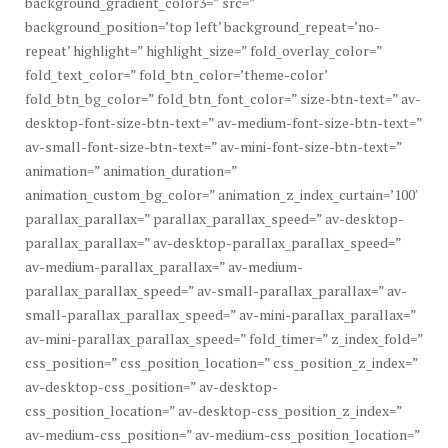
background_gradient_color3=” src=”
background_position=’top left’ background_repeat=’no-
repeat’ highlight=” highlight_size=” fold_overlay_color=”
fold_text_color=” fold_btn_color=’theme-color’
fold_btn_bg_color=” fold_btn_font_color=” size-btn-text=” av-
desktop-font-size-btn-text=” av-medium-font-size-btn-text=”
av-small-font-size-btn-text=” av-mini-font-size-btn-text=”
animation=” animation_duration=”
animation_custom_bg_color=” animation_z_index_curtain=’100′
parallax_parallax=” parallax_parallax_speed=” av-desktop-
parallax_parallax=” av-desktop-parallax_parallax_speed=”
av-medium-parallax_parallax=” av-medium-
parallax_parallax_speed=” av-small-parallax_parallax=” av-
small-parallax_parallax_speed=” av-mini-parallax_parallax=”
av-mini-parallax_parallax_speed=” fold_timer=” z_index_fold=”
css_position=” css_position_location=” css_position_z_index=”
av-desktop-css_position=” av-desktop-
css_position_location=” av-desktop-css_position_z_index=”
av-medium-css_position=” av-medium-css_position_location=”