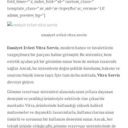
fold_timer=” z_index_fold=” id=” custom_class=”
template_class=” av_uid=’av-lrqwyfbo’ sc_version=’1.0′
admin_preview_bg=”]
emniyet evleri vitra servis
Emniyet Evleri Vitra Servis
, modern banyo ve tuvaletlerin
vazgeçilmez bir parçası haline gelmiştir. Bu sistemler, hem
estetik açıdan şık bir görünüm sunar hem de mekan tasarrufu
sağlar. Ancak, bu sistemlerin doğru şekilde kurulumu, bakımı ve
onarımı büyük önem taşır. İşte tam da bu noktada,
Vitra Servis
devreye giriyor.
Gömme rezervuar sistemleri alanında uzun yıllara dayanan
deneyimi ve yenilikçi ürünleriyle sektörde öne çıkan bir
markadır. Vitra, ürünlerinde kullandığı yüksek kaliteli
malzemeler ve dayanıklı tasarımlarla, kullanıcılarına uzun
ömürlü ve sorunsuz bir kullanım deneyimi sunar. Ancak, her
teknik üründe olduğu gibi, gömme rezervuar sistemlerinde de