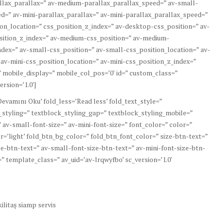
lax_parallax=” av-medium-parallax_parallax_speed=” av-small-
d=” av-mini-parallax_parallax=” av-mini-parallax_parallax_speed=”
ion_location=” css_position_z_index=” av-desktop-css_position=” av-
sition_z_index=” av-medium-css_position=” av-medium-
dex=” av-small-css_position=” av-small-css_position_location=” av-
 av-mini-css_position_location=” av-mini-css_position_z_index=”
r=” mobile_display=” mobile_col_pos=’0′ id=” custom_class=”
rsion=’1.0′]
evamını Oku’ fold_less=’Read less’ fold_text_style=”
k_styling=” textblock_styling_gap=” textblock_styling_mobile=”
 av-small-font-size=” av-mini-font-size=” font_color=” color=”
r=’light’ fold_btn_bg_color=” fold_btn_font_color=” size-btn-text=”
e-btn-text=” av-small-font-size-btn-text=” av-mini-font-size-btn-
” template_class=” av_uid=’av-lrqwyfbo’ sc_version=’1.0′
kilitaş siamp servis