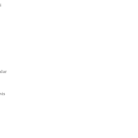
i
alar
vis