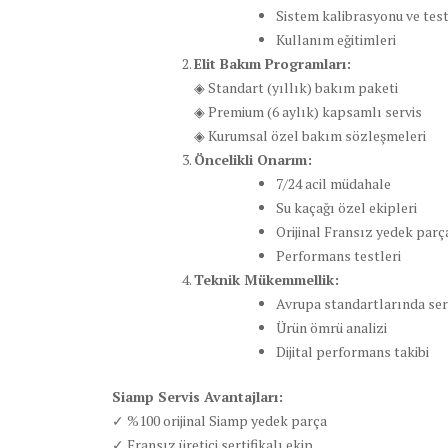
Sistem kalibrasyonu ve test
Kullanım eğitimleri
Elit Bakım Programları:
◈ Standart (yıllık) bakım paketi
◈ Premium (6 aylık) kapsamlı servis
◈ Kurumsal özel bakım sözleşmeleri
Öncelikli Onarım:
7/24 acil müdahale
Su kaçağı özel ekipleri
Orijinal Fransız yedek parç
Performans testleri
Teknik Mükemmellik:
Avrupa standartlarında ser
Ürün ömrü analizi
Dijital performans takibi
Siamp Servis Avantajları:
✓ %100 orijinal Siamp yedek parça
✓ Fransız üretici sertifikalı ekip