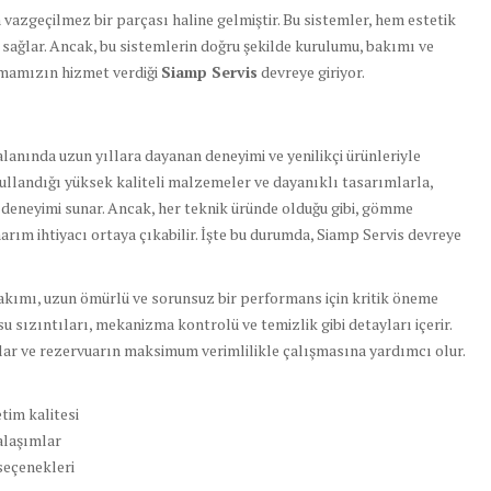
vazgeçilmez bir parçası haline gelmiştir. Bu sistemler, hem estetik
sağlar. Ancak, bu sistemlerin doğru şekilde kurulumu, bakımı ve
rmamızın hizmet verdiği
Siamp Servis
devreye giriyor.
lanında uzun yıllara dayanan deneyimi ve yenilikçi ürünleriyle
ullandığı yüksek kaliteli malzemeler ve dayanıklı tasarımlarla,
 deneyimi sunar. Ancak, her teknik üründe olduğu gibi, gömme
ım ihtiyacı ortaya çıkabilir. İşte bu durumda, Siamp Servis devreye
bakımı, uzun ömürlü ve sorunsuz bir performans için kritik öneme
 su sızıntıları, mekanizma kontrolü ve temizlik gibi detayları içerir.
ğlar ve rezervuarın maksimum verimlilikle çalışmasına yardımcı olur.
tim kalitesi
alaşımlar
seçenekleri