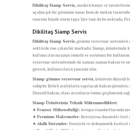
Dikilitaş Siamp Servis,
modern banyo ve tuvaletlerin 
açıdan şık bir görünüm sunar hem de mekan tasarrufu 
onarımı büyük önem taşır. İşte tam da bu noktada, Fi
Dikilitaş Siamp Servis
Dikilitaş Siamp Servis
, gömme rezervuar sistemleri a
sektörde öne çıkan bir markadır. Siamp, ürünlerinde k
kullanıcılarına uzun ömürlü ve sorunsuz bir kullanım
rezervuar sistemlerinde de zaman zaman bakım ve onar
girerek, kullanıcıların yanında olur.
Siamp gömme rezervuar servis
, ürünlerin düzenli 
sahiptir. Belirli aralıklarla yapılacak bakım işlemleri,
Düzenli bakım, olası arızaların önüne geçilmesini sa
Siamp Ürünlerinin Teknik Mükemmellikleri:
★
Fransız Mühendisliği:
Avrupa standartlarında üre
★
Premium Malzemeler:
Korozyona dayanıklı özel 
★
Akıllı Sistemler:
Sensörlü ve dokunmatik kontrol 