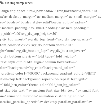
dikilitaş siamp servis
’av-align-top’ space=” row_boxshadow=” row_boxshadow_width=’10’
x’ av-desktop-margin=” av-medium-margin=” av-small-margin=” av-
=” border=” border_style=’solid’ border_color=” radius=”
v-medium-padding=” av-small-padding=” av-mini-padding=”
p_width=’100′ svg_div_top_height=’50’
g_div_top_invert=” svg_div_top_front=” svg_div_top_opacity=”
tom_color=’#333333′ svg_div_bottom_width=’100′
ht=’none’ svg_div_bottom_flip=” svg_div_bottom_invert=”
g_div_bottom_preview=” fold_type=” fold_height=”
d_text_style=” fold_btn_align=” column_boxshadow=”
lor=” background=’bg_color’ background_color=”
_gradient_color1=’#000000′ background_gradient_color2=’#ffffff’
tion=’top left’ background_repeat=’no-repeat’ highlight=”
or=” fold_btn_color=’theme-color’ fold_btn_bg_color=”
ont-size-btn-text=” av-medium-font-size-btn-text=” av-small-font-
ion=” animation_duration=” animation_custom_bg_color=”
 parallax_parallax_speed=” av-desktop-parallax_parallax=” av-