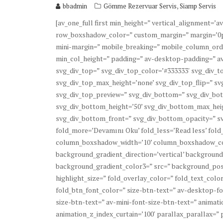
,
bbadmin
Gömme Rezervuar Servis
Siamp Servis
[av_one_full first min_height=” vertical_alignment=
row_boxshadow_color=” custom_margin=” margin=’0p
mini-margin=” mobile_breaking=” mobile_column_order
min_col_height=” padding=” av-desktop-padding=” a
svg_div_top=” svg_div_top_color=’#333333′ svg_div_to
svg_div_top_max_height=’none’ svg_div_top_flip=” sv
svg_div_top_preview=” svg_div_bottom=” svg_div_bot
svg_div_bottom_height=’50’ svg_div_bottom_max_heig
svg_div_bottom_front=” svg_div_bottom_opacity=” sv
fold_more=’Devamını Oku’ fold_less=’Read less’ fol
column_boxshadow_width=’10’ column_boxshadow_co
background_gradient_direction=’vertical’ background
background_gradient_color3=” src=” background_posi
highlight_size=” fold_overlay_color=” fold_text_col
fold_btn_font_color=” size-btn-text=” av-desktop-f
size-btn-text=” av-mini-font-size-btn-text=” animat
animation_z_index_curtain=’100′ parallax_parallax=”