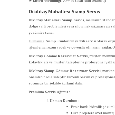
★
Enerji Verimliliği:
A++ su tasarruflu teknoloji
Dikilitaş Mahallesi Siamp Servis
Dikilitaş Mahallesi Siamp Servis
, markanın standart
dolgu valfi problemleri veya sifon mekanizması arızaları
çözümler sunar.
Firmamız
, Siamp ürünlerinin yetkili servisi olarak or
işlemlerinin uzun vadeli ve güvenilir olmasını sağlar. 
Dikilitaş Gömme Rezervuar Servis
, müşteri memnuni
kolaylıkları ve müşteri taleplerine profesyonel yakla
Dikilitaş Siamp Gömme Rezervuar Servisi
, markanı
önemli bir role sahiptir. Düzenli bakım ve profesyone
sorunsuz bir şekilde kullanılabilir.
Premium Servis Ağımız:
Uzman Kurulum:
Proje bazlı hidrolik çözüml
Lüks projelere özel montaj 