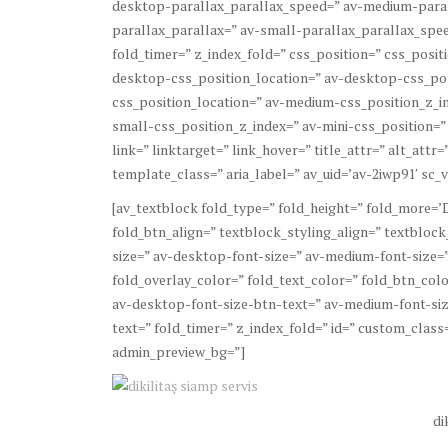
desktop-parallax_parallax_speed=” av-medium-paral
parallax_parallax=” av-small-parallax_parallax_spee
fold_timer=” z_index_fold=” css_position=” css_posit
desktop-css_position_location=” av-desktop-css_po
css_position_location=” av-medium-css_position_z_in
small-css_position_z_index=” av-mini-css_position=”
link=” linktarget=” link_hover=” title_attr=” alt_att
template_class=” aria_label=” av_uid=’av-2iwp91′ sc_ve
[av_textblock fold_type=” fold_height=” fold_more=’D
fold_btn_align=” textblock_styling_align=” textbloc
size=” av-desktop-font-size=” av-medium-font-size=”
fold_overlay_color=” fold_text_color=” fold_btn_colo
av-desktop-font-size-btn-text=” av-medium-font-siz
text=” fold_timer=” z_index_fold=” id=” custom_class=
admin_preview_bg=”]
di