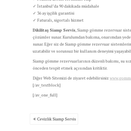
✓ İstanbul’da 90 dakikada müdahale
✓ 36 ay işçilik garantisi
✓ Faturalı, sigortalı hizmet
Dikilitaş Siamp Servis
, Siamp gömme rezervuar siste
çözümler sunar. Kurulumdan bakıma, onarımdan yedek 
sunar. Eğer siz de Siamp gömme rezervuar sistemlerine
uzatabilir ve sorunsuz bir kullanım deneyimi yaşayabili
Siamp gömme rezervuarlarının düzenli bakımı, su sız
önceden tespit etmek açısından kritiktir.
Diğer Web Sitemizi de ziyaret edebilirsiniz
www.gomme
[/av_textblock]
[/av_one_full]
Yazı
Cevizlik Siamp Servis
gezinmesi