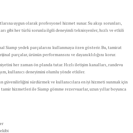
larına uygun olarak profesyonel hizmet sunar. Su akışı sorunları,
 gibi her türlü sorunla ilgili deneyimli teknisyenler, hızlı ve etkili
ijinal Siamp yedek parçalarını kullanmaya özen gösterir. Bu, tamirat
Orijinal parçalar, ürünün performansını ve dayanıklılığını korur.
yetini her zaman ön planda tutar. Hızlı iletişim kanalları, randevu
şım, kullanıcı deneyimini olumlu yönde etkiler.
n güvenilirliğini sürdürmek ve kullanıcılara en iyi hizmeti sunmak için
l tamir hizmetleri ile Siamp gömme rezervuarlar, uzun yıllar boyunca
er
ekibi