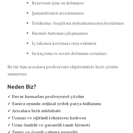
Rezervuar içine su dolmuyor
Şamandıranın arızalanması
Doldurma / boşaltma mekanizmasının bozulması
Basmalı butonun çalışmaması
İç takımın kırılması veya eskimesi
Su kaçırma ve sessiz dolmama sorunları
Bu tür tüm arızalara profesyonel ekiplerimizle hızlı çözüm
sunuyoruz.
Neden Biz?
✔
Duvar kırmadan profesyonel çözüm
✔
Sanica uyumlu orijinal yedek parça kullanımı
✔
Arızalara hızlı müdahale
✔
Uzman ve eğitimli teknisyen kadrosu
✔
Uzun ömürlü ve garantili tamir hizmeti
✔
Temiz ve özenli çalışma prensibi