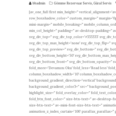
,
bbadmin
Gömme Rezervuar Servis
Güral Servis
[av_one_full first min_height=” vertical_alignment=
row_boxshadow_color=” custom_margin=” margin=’0p
mini-margin=” mobile_breaking=” mobile_column_order
min_col_height=” padding=” av-desktop-padding=” a
svg_div_top=” svg_div_top_color=’#333333′ svg_div_to
svg_div_top_max_height=’none’ svg_div_top_flip=” sv
svg_div_top_preview=” svg_div_bottom=” svg_div_bot
svg_div_bottom_height=’50’ svg_div_bottom_max_heig
svg_div_bottom_front=” svg_div_bottom_opacity=” sv
fold_more=’Devamını Oku’ fold_less=’Read less’ fol
column_boxshadow_width=’10’ column_boxshadow_co
background_gradient_direction=’vertical’ background
background_gradient_color3=” src=” background_posi
highlight_size=” fold_overlay_color=” fold_text_col
fold_btn_font_color=” size-btn-text=” av-desktop-f
size-btn-text=” av-mini-font-size-btn-text=” animat
animation_z_index_curtain=’100′ parallax_parallax=”