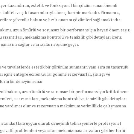
yer kazandıran, estetik ve fonksiyonel bir çözüm sunan önemli
 kaliteli ve şık tasarımlarıyla öne çıkan bir markadır. Firmamız,
terilere güvenilir bakım ve hızlı onarım çözümleri sağlamaktadır.
 bakımı, uzun ömürlü ve sorunsuz bir performans için hayati önem taşır.
u sızıntıları, mekanizma kontrolü ve temizlik gibi detayları içerir.
ışmasını sağlar ve arızaların önüne geçer.
 ve tuvaletlerde estetik bir görünüm sunmanın yanı sıra su tasarrufu
ar içine entegre edilen Güral gömme rezervuarlar, şıklığı ve
forlu bir deneyim sunar.
li bakımı, uzun ömürlü ve sorunsuz bir performans için kritik öneme
şlemleri, su sızıntıları, mekanizma kontrolü ve temizlik gibi detayları
sine yardımcı olur ve rezervuarın maksimum verimlilikle çalışmasına
i standartlara uygun olarak deneyimli teknisyenlerle profesyonel
gu valfi problemleri veya sifon mekanizması arızaları gibi her türlü