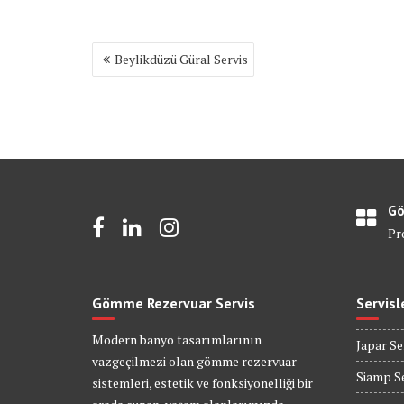
Yazı
Beylikdüzü Güral Servis
gezinmesi
Gö
Pr
Gömme Rezervuar Servis
Servisl
Modern banyo tasarımlarının
Japar Se
vazgeçilmezi olan gömme rezervuar
Siamp Se
sistemleri, estetik ve fonksiyonelliği bir