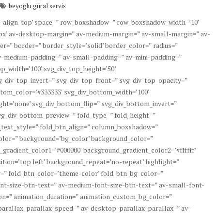
beyoğlu güral servis
’av-align-top’ space=” row_boxshadow=” row_boxshadow_width=’10’
x’ av-desktop-margin=” av-medium-margin=” av-small-margin=” av-
=” border=” border_style=’solid’ border_color=” radius=”
v-medium-padding=” av-small-padding=” av-mini-padding=”
p_width=’100′ svg_div_top_height=’50’
g_div_top_invert=” svg_div_top_front=” svg_div_top_opacity=”
tom_color=’#333333′ svg_div_bottom_width=’100′
ht=’none’ svg_div_bottom_flip=” svg_div_bottom_invert=”
g_div_bottom_preview=” fold_type=” fold_height=”
d_text_style=” fold_btn_align=” column_boxshadow=”
lor=” background=’bg_color’ background_color=”
_gradient_color1=’#000000′ background_gradient_color2=’#ffffff’
tion=’top left’ background_repeat=’no-repeat’ highlight=”
or=” fold_btn_color=’theme-color’ fold_btn_bg_color=”
ont-size-btn-text=” av-medium-font-size-btn-text=” av-small-font-
ion=” animation_duration=” animation_custom_bg_color=”
 parallax_parallax_speed=” av-desktop-parallax_parallax=” av-