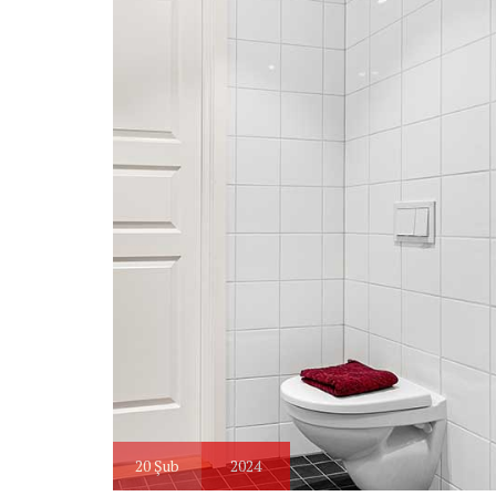
20
Şub
2024