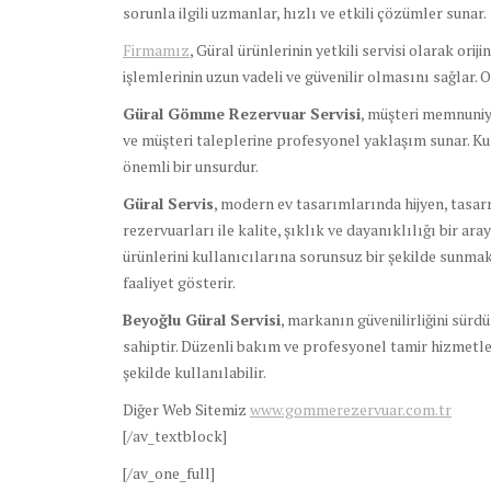
sorunla ilgili uzmanlar, hızlı ve etkili çözümler sunar.
Firmamız
, Güral ürünlerinin yetkili servisi olarak or
işlemlerinin uzun vadeli ve güvenilir olmasını sağlar. 
Güral Gömme Rezervuar Servisi
, müşteri memnuniye
ve müşteri taleplerine profesyonel yaklaşım sunar. Kull
önemli bir unsurdur.
Güral Servis
, modern ev tasarımlarında hijyen, tasarr
rezervuarları ile kalite, şıklık ve dayanıklılığı bir 
ürünlerini kullanıcılarına sorunsuz bir şekilde sunm
faaliyet gösterir.
Beyoğlu Güral Servisi
, markanın güvenilirliğini sürd
sahiptir. Düzenli bakım ve profesyonel tamir hizmetle
şekilde kullanılabilir.
Diğer Web Sitemiz
www.gommerezervuar.com.tr
[/av_textblock]
[/av_one_full]