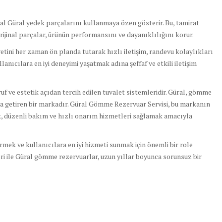
ijinal Güral yedek parçalarını kullanmaya özen gösterir. Bu, tamirat
Orijinal parçalar, ürünün performansını ve dayanıklılığını korur.
tini her zaman ön planda tutarak hızlı iletişim, randevu kolaylıkları
anıcılara en iyi deneyimi yaşatmak adına şeffaf ve etkili iletişim
uf ve estetik açıdan tercih edilen tuvalet sistemleridir. Güral, gömme
araya getiren bir markadır. Güral Gömme Rezervuar Servisi, bu markanın
ak, düzenli bakım ve hızlı onarım hizmetleri sağlamak amacıyla
ürmek ve kullanıcılara en iyi hizmeti sunmak için önemli bir role
ri ile Güral gömme rezervuarlar, uzun yıllar boyunca sorunsuz bir