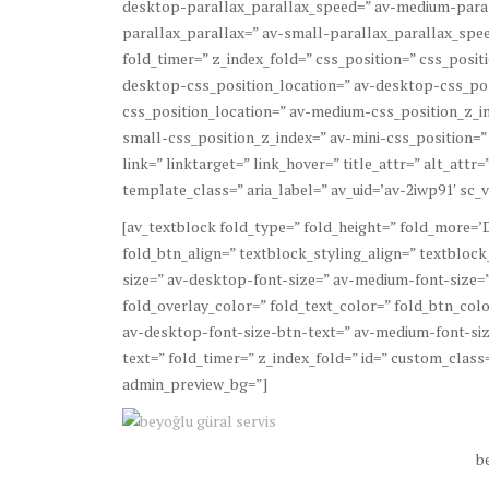
desktop-parallax_parallax_speed=” av-medium-paral
parallax_parallax=” av-small-parallax_parallax_spee
fold_timer=” z_index_fold=” css_position=” css_posit
desktop-css_position_location=” av-desktop-css_po
css_position_location=” av-medium-css_position_z_in
small-css_position_z_index=” av-mini-css_position=”
link=” linktarget=” link_hover=” title_attr=” alt_att
template_class=” aria_label=” av_uid=’av-2iwp91′ sc_ve
[av_textblock fold_type=” fold_height=” fold_more=’D
fold_btn_align=” textblock_styling_align=” textbloc
size=” av-desktop-font-size=” av-medium-font-size=”
fold_overlay_color=” fold_text_color=” fold_btn_colo
av-desktop-font-size-btn-text=” av-medium-font-siz
text=” fold_timer=” z_index_fold=” id=” custom_class=
admin_preview_bg=”]
b