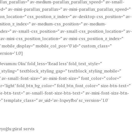
lax_parallax=” av-medium-parallax_parallax_speed=” av-small-
d=” av-mini-parallax_parallax=” av-mini-parallax_parallax_speed=”
ion_location=” css_position_z_index=” av-desktop-css_position=” av-
sition_z_index=” av-medium-css_position=” av-medium-
dex=” av-small-css_position=” av-small-css_position_location=” av-
 av-mini-css_position_location=” av-mini-css_position_z_index=”
r=” mobile_display=” mobile_col_pos=’0′ id=” custom_class=”
rsion=’1.0′]
evamını Oku’ fold_less=’Read less’ fold_text_style=”
k_styling=” textblock_styling_gap=” textblock_styling_mobile=”
 av-small-font-size=” av-mini-font-size=” font_color=” color=”
r=’light’ fold_btn_bg_color=” fold_btn_font_color=” size-btn-text=”
e-btn-text=” av-small-font-size-btn-text=” av-mini-font-size-btn-
” template_class=” av_uid=’av-lrqwyfbo’ sc_version=’1.0′
eyoğlu güral servis