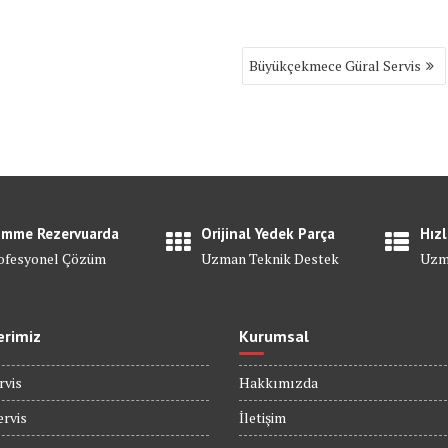
Büyükçekmece Güral Servis
mme Rezervuarda
Orijinal Yedek Parça
Hızl
ofesyonel Çözüm
Uzman Teknik Destek
Uzm
erimiz
Kurumsal
rvis
Hakkımızda
rvis
İletişim