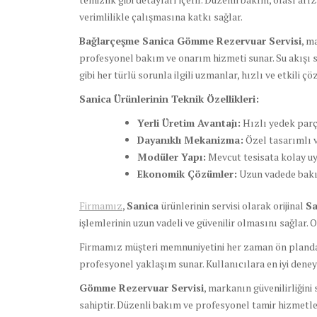
verimlilikle çalışmasına katkı sağlar.
Bağlarçeşme Sanica Gömme Rezervuar Servisi
, m
profesyonel bakım ve onarım hizmeti sunar. Su akışı s
gibi her türlü sorunla ilgili uzmanlar, hızlı ve etkili ç
Sanica Ürünlerinin Teknik Özellikleri:
Yerli Üretim Avantajı:
Hızlı yedek parç
Dayanıklı Mekanizma:
Özel tasarımlı v
Modüler Yapı:
Mevcut tesisata kolay uy
Ekonomik Çözümler:
Uzun vadede bakım
Firmamız
,
Sanica
ürünlerinin servisi olarak orijinal
Sa
işlemlerinin uzun vadeli ve güvenilir olmasını sağlar. 
Firmamız müşteri memnuniyetini her zaman ön planda tu
profesyonel yaklaşım sunar. Kullanıcılara en iyi deneyi
Gömme Rezervuar Servisi
, markanın güvenilirliğini
sahiptir. Düzenli bakım ve profesyonel tamir hizmetler