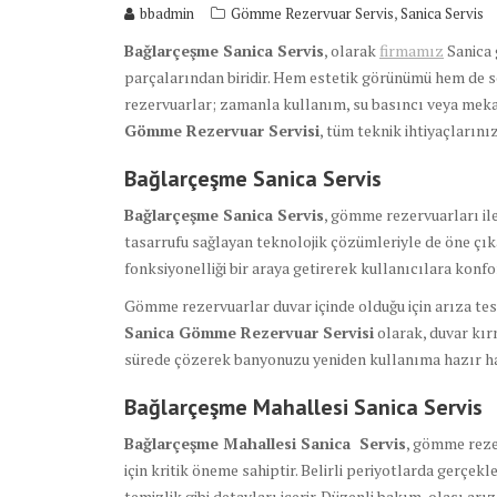
,
bbadmin
Gömme Rezervuar Servis
Sanica Servis
Bağlarçeşme Sanica Servis
, olarak
firmamız
Sanica 
parçalarından biridir. Hem estetik görünümü hem de se
rezervuarlar; zamanla kullanım, su basıncı veya mekan
Gömme Rezervuar Servisi
, tüm teknik ihtiyaçlarını
Bağlarçeşme Sanica
Servis
Bağlarçeşme Sanica Servis
, gömme rezervuarları il
tasarrufu sağlayan teknolojik çözümleriyle de öne çıka
fonksiyonelliği bir araya getirerek kullanıcılara konfo
Gömme rezervuarlar duvar içinde olduğu için arıza tesp
Sanica Gömme Rezervuar Servisi
olarak, duvar kır
sürede çözerek banyonuzu yeniden kullanıma hazır ha
Bağlarçeşme Mahallesi Sanica Servis
Bağlarçeşme Mahallesi Sanica Servis
, gömme reze
için kritik öneme sahiptir. Belirli periyotlarda gerçek
temizlik gibi detayları içerir. Düzenli bakım, olası 