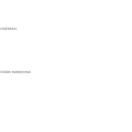
bozulması
 çözüm sunuyoruz.