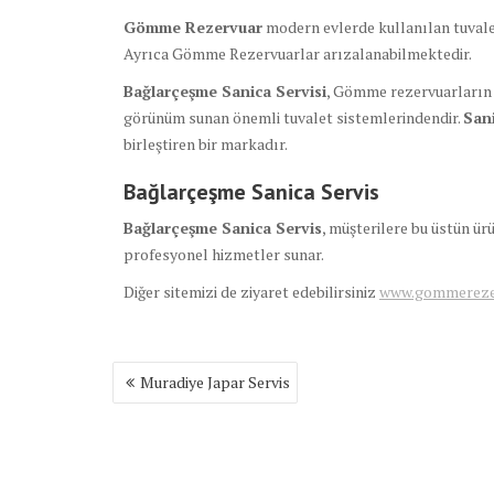
Gömme Rezervuar
modern evlerde kullanılan tuvale
Ayrıca Gömme Rezervuarlar arızalanabilmektedir.
Bağlarçeşme Sanica Servisi
, Gömme rezervuarların 
görünüm sunan önemli tuvalet sistemlerindendir.
San
birleştiren bir markadır.
Bağlarçeşme Sanica
Servis
Bağlarçeşme Sanica
Servis
, müşterilere bu üstün ü
profesyonel hizmetler sunar.
Diğer sitemizi de ziyaret edebilirsiniz
www.gommerezer
Yazı
Muradiye Japar Servis
gezinmesi