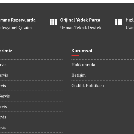
mme Rezervuarda
Orijinal Yedek Parça
Hızl
ofesyonel Çözüm
Uzman Teknik Destek
Uzm
erimiz
Kurumsal
rvis
Hakkımızda
rvis
İletişim
rvis
Gizlilik Politikası
Servis
rvis
rvis
rvis