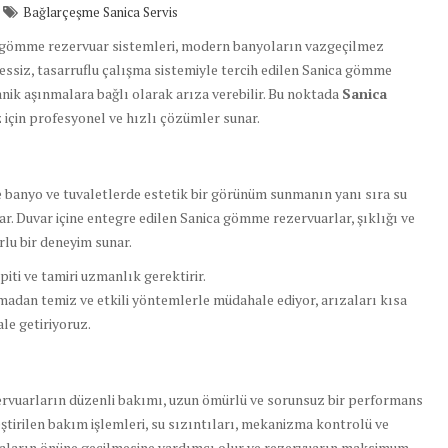
Bağlarçeşme Sanica Servis
gömme rezervuar sistemleri, modern banyoların vazgeçilmez
ssiz, tasarruflu çalışma sistemiyle tercih edilen Sanica gömme
ik aşınmalara bağlı olarak arıza verebilir. Bu noktada
Sanica
z için profesyonel ve hızlı çözümler sunar.
e banyo ve tuvaletlerde estetik bir görünüm sunmanın yanı sıra su
r. Duvar içine entegre edilen Sanica gömme rezervuarlar, şıklığı ve
rlu bir deneyim sunar.
iti ve tamiri uzmanlık gerektirir.
madan temiz ve etkili yöntemlerle müdahale ediyor, arızaları kısa
le getiriyoruz.
rvuarların düzenli bakımı, uzun ömürlü ve sorunsuz bir performans
leştirilen bakım işlemleri, su sızıntıları, mekanizma kontrolü ve
arızaların önüne geçilmesine yardımcı olur ve rezervuarın maksimum