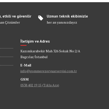
ı, etkili ve güvenilir
Uzman teknik ekibimizle
an Çözümler
her an yanınızdayız
İletişim ve Adres
Kazımkarabekir Mah 326 Sokak No:2/A
Bagcılar/İstanbul
E-Mail
info@gommerezervuarservisi.com.tr
GSM
0538 402 19 15 (Tıkla Ara)