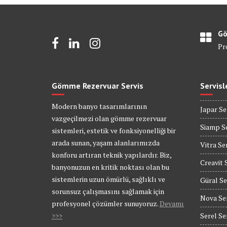
Gö
Pr
Gömme Rezervuar Servis
Servisl
Modern banyo tasarımlarının
Japar Se
vazgeçilmezi olan gömme rezervuar
Siamp Se
sistemleri, estetik ve fonksiyonelliği bir
arada sunan, yaşam alanlarımızda
Vitra Se
konforu artıran teknik yapılardır. Biz,
Creavit 
banyonuzun en kritik noktası olan bu
sistemlerin uzun ömürlü, sağlıklı ve
Güral Se
sorunsuz çalışmasını sağlamak için
Nova Se
profesyonel çözümler sunuyoruz.
Devamı
>>>
Serel Se