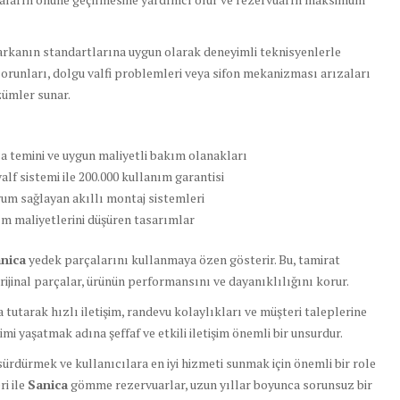
arkanın standartlarına uygun olarak deneyimli teknisyenlerle
orunları, dolgu valfi problemleri veya sifon mekanizması arızaları
özümler sunar.
a temini ve uygun maliyetli bakım olanakları
alf sistemi ile 200.000 kullanım garantisi
um sağlayan akıllı montaj sistemleri
 maliyetlerini düşüren tasarımlar
nica
yedek parçalarını kullanmaya özen gösterir. Bu, tamirat
Orijinal parçalar, ürünün performansını ve dayanıklılığını korur.
tarak hızlı iletişim, randevu kolaylıkları ve müşteri taleplerine
mi yaşatmak adına şeffaf ve etkili iletişim önemli bir unsurdur.
 sürdürmek ve kullanıcılara en iyi hizmeti sunmak için önemli bir role
i ile
Sanica
gömme rezervuarlar, uzun yıllar boyunca sorunsuz bir