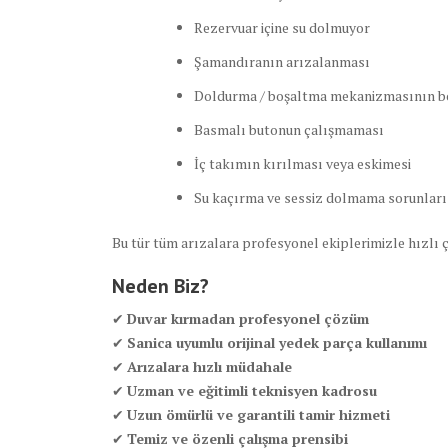
Rezervuar içine su dolmuyor
Şamandıranın arızalanması
Doldurma / boşaltma mekanizmasının 
Basmalı butonun çalışmaması
İç takımın kırılması veya eskimesi
Su kaçırma ve sessiz dolmama sorunları
Bu tür tüm arızalara profesyonel ekiplerimizle hızlı
Neden Biz?
✔
Duvar kırmadan profesyonel çözüm
✔
Sanica uyumlu orijinal yedek parça kullanımı
✔
Arızalara hızlı müdahale
✔
Uzman ve eğitimli teknisyen kadrosu
✔
Uzun ömürlü ve garantili tamir hizmeti
✔
Temiz ve özenli çalışma prensibi