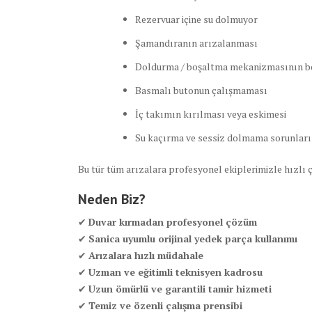
Rezervuar içine su dolmuyor
Şamandıranın arızalanması
Doldurma / boşaltma mekanizmasının 
Basmalı butonun çalışmaması
İç takımın kırılması veya eskimesi
Su kaçırma ve sessiz dolmama sorunları
Bu tür tüm arızalara profesyonel ekiplerimizle hızlı
Neden Biz?
✔
Duvar kırmadan profesyonel çözüm
✔
Sanica uyumlu orijinal yedek parça kullanımı
✔
Arızalara hızlı müdahale
✔
Uzman ve eğitimli teknisyen kadrosu
✔
Uzun ömürlü ve garantili tamir hizmeti
✔
Temiz ve özenli çalışma prensibi