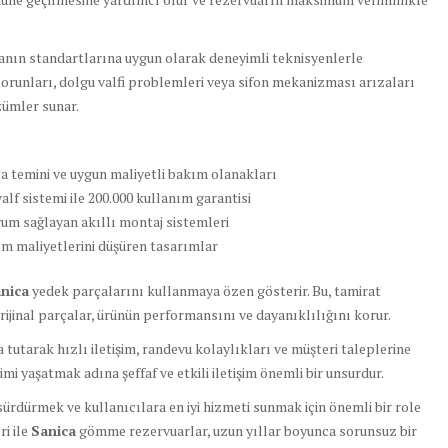
anın standartlarına uygun olarak deneyimli teknisyenlerle
orunları, dolgu valfi problemleri veya sifon mekanizması arızaları
özümler sunar.
a temini ve uygun maliyetli bakım olanakları
alf sistemi ile 200.000 kullanım garantisi
um sağlayan akıllı montaj sistemleri
 maliyetlerini düşüren tasarımlar
nica
yedek parçalarını kullanmaya özen gösterir. Bu, tamirat
Orijinal parçalar, ürünün performansını ve dayanıklılığını korur.
tarak hızlı iletişim, randevu kolaylıkları ve müşteri taleplerine
mi yaşatmak adına şeffaf ve etkili iletişim önemli bir unsurdur.
 sürdürmek ve kullanıcılara en iyi hizmeti sunmak için önemli bir role
i ile
Sanica
gömme rezervuarlar, uzun yıllar boyunca sorunsuz bir