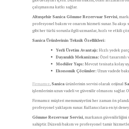
çalışmasına katkı sağlar.
Altınşehir Sanica Gömme Rezervuar Servisi
, mark
profesyonel bakım ve onarım hizmeti sunar. Su akışı s
gibi her türlü sorunla ilgili uzmanlar, hızlı ve etkili ç
Sanica Ürünlerinin Teknik Özellikleri:
Yerli Üretim Avantajı:
Hızlı yedek parç
Dayanıklı Mekanizma:
Özel tasarımlı v
Modüler Yapı:
Mevcut tesisata kolay uy
Ekonomik Çözümler:
Uzun vadede bakım
Firmamız
,
Sanica
ürünlerinin servisi olarak orijinal
Sa
işlemlerinin uzun vadeli ve güvenilir olmasını sağlar. 
Firmamız müşteri memnuniyetini her zaman ön planda tu
profesyonel yaklaşım sunar. Kullanıcılara en iyi deneyi
Gömme Rezervuar Servisi
, markanın güvenilirliğini
sahiptir. Düzenli bakım ve profesyonel tamir hizmetler