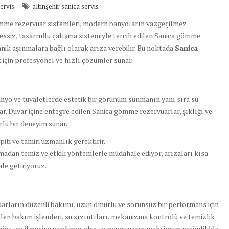
ervis
altınşehir sanica servis
mme rezervuar sistemleri, modern banyoların vazgeçilmez
ssiz, tasarruflu çalışma sistemiyle tercih edilen Sanica gömme
ik aşınmalara bağlı olarak arıza verebilir. Bu noktada
Sanica
z için profesyonel ve hızlı çözümler sunar.
anyo ve tuvaletlerde estetik bir görünüm sunmanın yanı sıra su
r. Duvar içine entegre edilen Sanica gömme rezervuarlar, şıklığı ve
rlu bir deneyim sunar.
iti ve tamiri uzmanlık gerektirir.
madan temiz ve etkili yöntemlerle müdahale ediyor, arızaları kısa
le getiriyoruz.
arların düzenli bakımı, uzun ömürlü ve sorunsuz bir performans için
rilen bakım işlemleri, su sızıntıları, mekanizma kontrolü ve temizlik
 önüne geçilmesine yardımcı olur ve rezervuarın maksimum verimlilikle