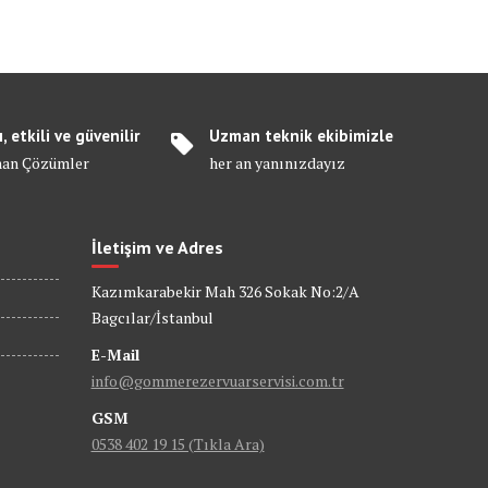
ı, etkili ve güvenilir
Uzman teknik ekibimizle
an Çözümler
her an yanınızdayız
İletişim ve Adres
Kazımkarabekir Mah 326 Sokak No:2/A
Bagcılar/İstanbul
E-Mail
info@gommerezervuarservisi.com.tr
GSM
0538 402 19 15 (Tıkla Ara)