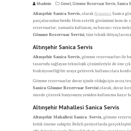
,
,
bbadmin
Genel
Gömme Rezervuar Servis
Sanica S
Altınşehir Sanica Servis
, olarak
firmamız
Sanica gö
parçalarından biridir. Hem estetik görünümü hem de se
rezervuarlar; zamanla kullanım, su basıncı veya mekan
Gömme Rezervuar Servisi
, tüm teknik ihtiyaçlarını
Altınşehir Sanica
Servis
Altınşehir Sanica Servis
, gömme rezervuarları ile b
tasarrufu sağlayan teknolojik çözümleriyle de öne çıka
fonksiyonelliği bir araya getirerek kullanıcılara konfo
Gömme rezervuarlar duvar içinde olduğu için arıza tesp
Sanica Gömme Rezervuar Servisi
olarak, duvar kır
sürede çözerek banyonuzu yeniden kullanıma hazır ha
Altınşehir Mahallesi Sanica Servis
Altınşehir Mahallesi Sanica Servis
, gömme rezervu
kritik öneme sahiptir. Belirli periyotlarda gerçekleşti
gibi detayları içerir. Düzenli bakım, olası arızaların