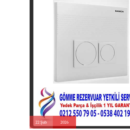
22
Şub
2026