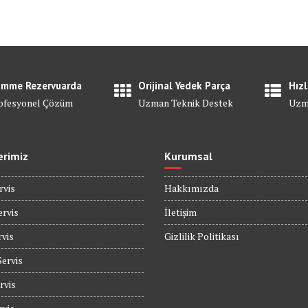
mme Rezervuarda
Orijinal Yedek Parça
Hızl
ofesyonel Çözüm
Uzman Teknik Destek
Uzm
erimiz
Kurumsal
rvis
Hakkımızda
rvis
İletişim
rvis
Gizlilik Politikası
Servis
rvis