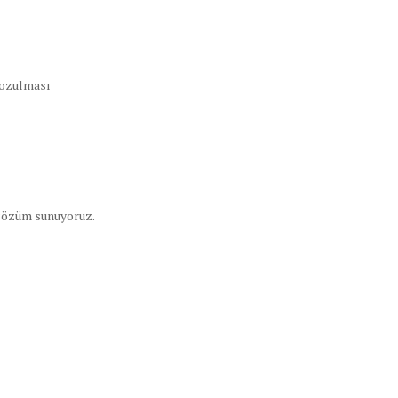
bozulması
 çözüm sunuyoruz.