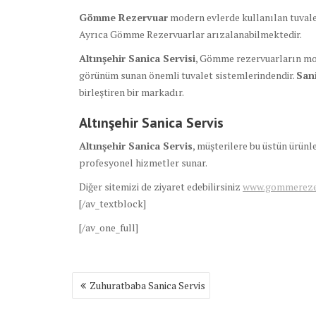
Gömme Rezervuar
modern evlerde kullanılan tuvale
Ayrıca Gömme Rezervuarlar arızalanabilmektedir.
Altınşehir Sanica Servisi
, Gömme rezervuarların mod
görünüm sunan önemli tuvalet sistemlerindendir.
San
birleştiren bir markadır.
Altınşehir Sanica
Servis
Altınşehir Sanica
Servis
, müşterilere bu üstün ürün
profesyonel hizmetler sunar.
Diğer sitemizi de ziyaret edebilirsiniz
www.gommerezer
[/av_textblock]
[/av_one_full]
Yazı
Zuhuratbaba Sanica Servis
gezinmesi