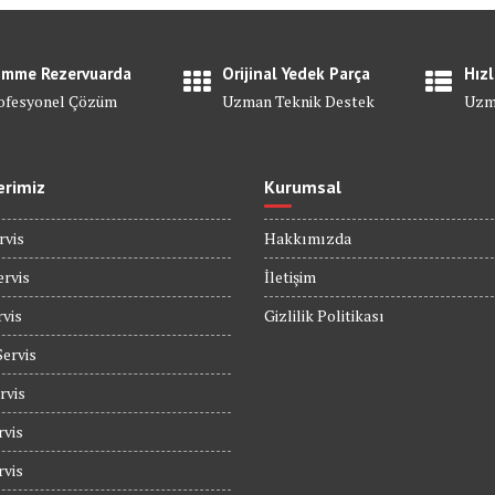
mme Rezervuarda
Orijinal Yedek Parça
Hızl
ofesyonel Çözüm
Uzman Teknik Destek
Uzm
erimiz
Kurumsal
rvis
Hakkımızda
rvis
İletişim
rvis
Gizlilik Politikası
Servis
rvis
rvis
rvis