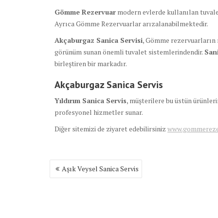
Gömme Rezervuar
modern evlerde kullanılan tuvale
Ayrıca Gömme Rezervuarlar arızalanabilmektedir.
Akçaburgaz Sanica Servisi
, Gömme rezervuarların 
görünüm sunan önemli tuvalet sistemlerindendir.
San
birleştiren bir markadır.
Akçaburgaz Sanica
Servis
Yıldırım Sanica
Servis
, müşterilere bu üstün ürünle
profesyonel hizmetler sunar.
Diğer sitemizi de ziyaret edebilirsiniz
www.gommerezer
Yazı
Aşık Veysel Sanica Servis
gezinmesi