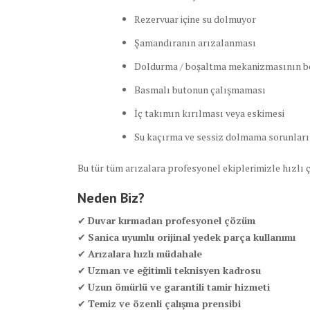
Rezervuar içine su dolmuyor
Şamandıranın arızalanması
Doldurma / boşaltma mekanizmasının 
Basmalı butonun çalışmaması
İç takımın kırılması veya eskimesi
Su kaçırma ve sessiz dolmama sorunları
Bu tür tüm arızalara profesyonel ekiplerimizle hızlı
Neden Biz?
✔
Duvar kırmadan profesyonel çözüm
✔
Sanica uyumlu orijinal yedek parça kullanımı
✔
Arızalara hızlı müdahale
✔
Uzman ve eğitimli teknisyen kadrosu
✔
Uzun ömürlü ve garantili tamir hizmeti
✔
Temiz ve özenli çalışma prensibi