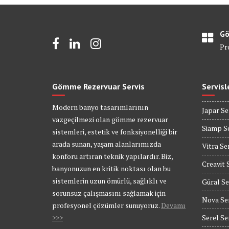
Gö
Pr
Gömme Rezervuar Servis
Servisl
Modern banyo tasarımlarının
Japar Se
vazgeçilmezi olan gömme rezervuar
Siamp Se
sistemleri, estetik ve fonksiyonelliği bir
arada sunan, yaşam alanlarımızda
Vitra Se
konforu artıran teknik yapılardır. Biz,
Creavit 
banyonuzun en kritik noktası olan bu
sistemlerin uzun ömürlü, sağlıklı ve
Güral Se
sorunsuz çalışmasını sağlamak için
Nova Se
profesyonel çözümler sunuyoruz.
Devamı
>>>
Serel Se