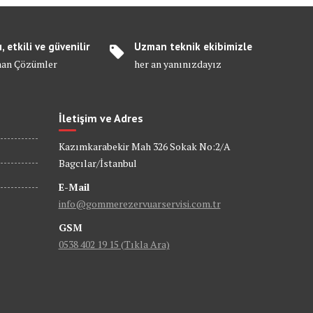
ı, etkili ve güvenilir
Uzman teknik ekibimizle
an Çözümler
her an yanınızdayız
İletişim ve Adres
Kazımkarabekir Mah 326 Sokak No:2/A
Bagcılar/İstanbul
E-Mail
info@gommerezervuarservisi.com.tr
GSM
0538 402 19 15 (Tıkla Ara)