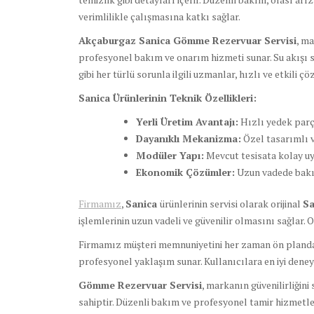
verimlilikle çalışmasına katkı sağlar.
Akçaburgaz Sanica Gömme Rezervuar Servisi
, m
profesyonel bakım ve onarım hizmeti sunar. Su akışı s
gibi her türlü sorunla ilgili uzmanlar, hızlı ve etkili ç
Sanica Ürünlerinin Teknik Özellikleri:
Yerli Üretim Avantajı:
Hızlı yedek parç
Dayanıklı Mekanizma:
Özel tasarımlı v
Modüler Yapı:
Mevcut tesisata kolay uy
Ekonomik Çözümler:
Uzun vadede bakım
Firmamız
,
Sanica
ürünlerinin servisi olarak orijinal
Sa
işlemlerinin uzun vadeli ve güvenilir olmasını sağlar. 
Firmamız müşteri memnuniyetini her zaman ön planda tu
profesyonel yaklaşım sunar. Kullanıcılara en iyi deneyi
Gömme Rezervuar Servisi
, markanın güvenilirliğini
sahiptir. Düzenli bakım ve profesyonel tamir hizmetler