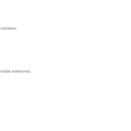
bozulması
 çözüm sunuyoruz.