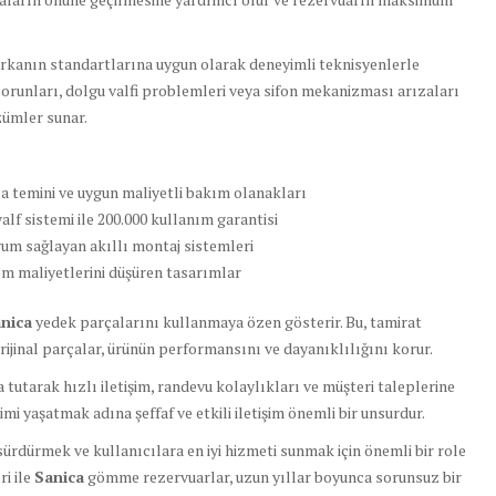
arkanın standartlarına uygun olarak deneyimli teknisyenlerle
orunları, dolgu valfi problemleri veya sifon mekanizması arızaları
özümler sunar.
a temini ve uygun maliyetli bakım olanakları
alf sistemi ile 200.000 kullanım garantisi
um sağlayan akıllı montaj sistemleri
 maliyetlerini düşüren tasarımlar
nica
yedek parçalarını kullanmaya özen gösterir. Bu, tamirat
Orijinal parçalar, ürünün performansını ve dayanıklılığını korur.
tarak hızlı iletişim, randevu kolaylıkları ve müşteri taleplerine
mi yaşatmak adına şeffaf ve etkili iletişim önemli bir unsurdur.
 sürdürmek ve kullanıcılara en iyi hizmeti sunmak için önemli bir role
i ile
Sanica
gömme rezervuarlar, uzun yıllar boyunca sorunsuz bir