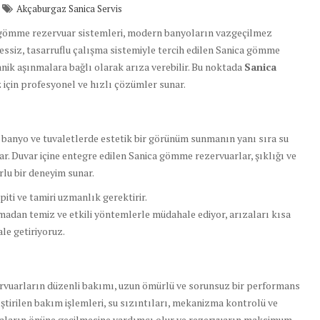
Akçaburgaz Sanica Servis
gömme rezervuar sistemleri, modern banyoların vazgeçilmez
ssiz, tasarruflu çalışma sistemiyle tercih edilen Sanica gömme
ik aşınmalara bağlı olarak arıza verebilir. Bu noktada
Sanica
z için profesyonel ve hızlı çözümler sunar.
 banyo ve tuvaletlerde estetik bir görünüm sunmanın yanı sıra su
r. Duvar içine entegre edilen Sanica gömme rezervuarlar, şıklığı ve
rlu bir deneyim sunar.
iti ve tamiri uzmanlık gerektirir.
madan temiz ve etkili yöntemlerle müdahale ediyor, arızaları kısa
le getiriyoruz.
rvuarların düzenli bakımı, uzun ömürlü ve sorunsuz bir performans
leştirilen bakım işlemleri, su sızıntıları, mekanizma kontrolü ve
arızaların önüne geçilmesine yardımcı olur ve rezervuarın maksimum