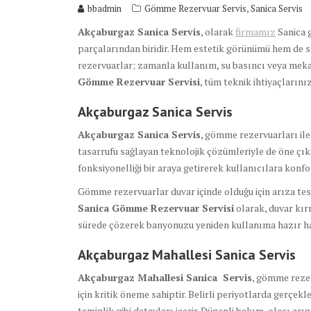
,
bbadmin
Gömme Rezervuar Servis
Sanica Servis
Akçaburgaz Sanica Servis
, olarak
firmamız
Sanica 
parçalarından biridir. Hem estetik görünümü hem de se
rezervuarlar; zamanla kullanım, su basıncı veya mekan
Gömme Rezervuar Servisi
, tüm teknik ihtiyaçlarını
Akçaburgaz Sanica
Servis
Akçaburgaz Sanica Servis
, gömme rezervuarları ile
tasarrufu sağlayan teknolojik çözümleriyle de öne çıka
fonksiyonelliği bir araya getirerek kullanıcılara konfo
Gömme rezervuarlar duvar içinde olduğu için arıza tesp
Sanica Gömme Rezervuar Servisi
olarak, duvar kır
sürede çözerek banyonuzu yeniden kullanıma hazır ha
Akçaburgaz Mahallesi Sanica Servis
Akçaburgaz Mahallesi Sanica Servis
, gömme reze
için kritik öneme sahiptir. Belirli periyotlarda gerçek
temizlik gibi detayları içerir. Düzenli bakım, olası 