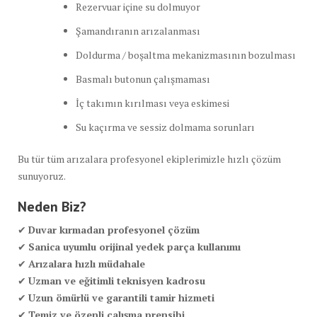
Rezervuar içine su dolmuyor
Şamandıranın arızalanması
Doldurma / boşaltma mekanizmasının bozulması
Basmalı butonun çalışmaması
İç takımın kırılması veya eskimesi
Su kaçırma ve sessiz dolmama sorunları
Bu tür tüm arızalara profesyonel ekiplerimizle hızlı çözüm
sunuyoruz.
Neden Biz?
✔
Duvar kırmadan profesyonel çözüm
✔
Sanica uyumlu orijinal yedek parça kullanımı
✔
Arızalara hızlı müdahale
✔
Uzman ve eğitimli teknisyen kadrosu
✔
Uzun ömürlü ve garantili tamir hizmeti
✔
Temiz ve özenli çalışma prensibi