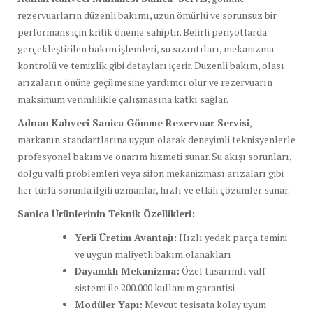
rezervuarların düzenli bakımı, uzun ömürlü ve sorunsuz bir
performans için kritik öneme sahiptir. Belirli periyotlarda
gerçekleştirilen bakım işlemleri, su sızıntıları, mekanizma
kontrolü ve temizlik gibi detayları içerir. Düzenli bakım, olası
arızaların önüne geçilmesine yardımcı olur ve rezervuarın
maksimum verimlilikle çalışmasına katkı sağlar.
Adnan Kahveci Sanica Gömme Rezervuar Servisi
,
markanın standartlarına uygun olarak deneyimli teknisyenlerle
profesyonel bakım ve onarım hizmeti sunar. Su akışı sorunları,
dolgu valfi problemleri veya sifon mekanizması arızaları gibi
her türlü sorunla ilgili uzmanlar, hızlı ve etkili çözümler sunar.
Sanica Ürünlerinin Teknik Özellikleri:
Yerli Üretim Avantajı:
Hızlı yedek parça temini
ve uygun maliyetli bakım olanakları
Dayanıklı Mekanizma:
Özel tasarımlı valf
sistemi ile 200.000 kullanım garantisi
Modüler Yapı:
Mevcut tesisata kolay uyum